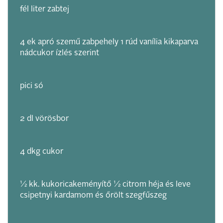
fél liter zabtej
4 ek apró szemű zabpehely 1 rúd vanília kikaparva
nádcukor ízlés szerint
pici só
2 dl vörösbor
4 dkg cukor
1⁄2 kk. kukoricakeményítő 1⁄2 citrom héja és leve
csipetnyi kardamom és őrölt szegfűszeg