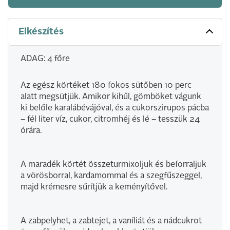
Elkészítés
ADAG: 4 főre
Az egész körtéket 180 fokos sütőben 10 perc
alatt megsütjük. Amikor kihűl, gömböket vágunk
ki belőle karalábévájóval, és a cukorszirupos pácba
– fél liter víz, cukor, citromhéj és lé – tesszük 24
órára.
A maradék körtét összeturmixoljuk és beforraljuk
a vörösborral, kardamommal és a szegfűszeggel,
majd krémesre sűrítjük a keményítővel.
A zabpelyhet, a zabtejet, a vaníliát és a nádcukrot