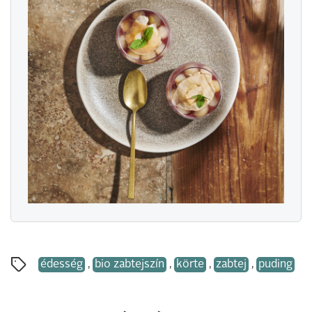
édesség
,
bio zabtejszín
,
körte
,
zabtej
,
puding