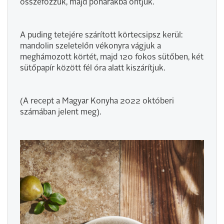
összefőzzük, majd poharakba öntjük.
A puding tetejére szárított körtecsipsz kerül:
mandolin szeletelőn vékonyra vágjuk a
meghámozott körtét, majd 120 fokos sütőben, két
sütőpapír között fél óra alatt kiszárítjuk.
(A recept a Magyar Konyha 2022 októberi
számában jelent meg).