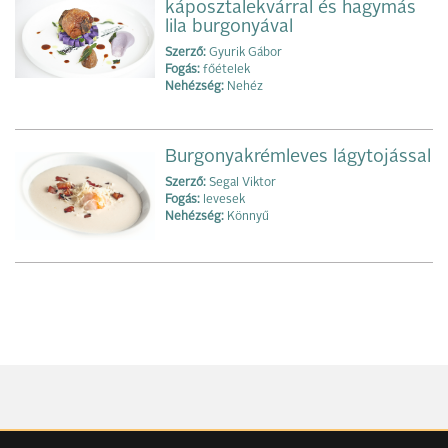
káposztalekvárral és hagymás
lila burgonyával
Szerző:
Gyurik Gábor
Fogás:
főételek
Nehézség:
Nehéz
Burgonyakrémleves lágytojással
Szerző:
Segal Viktor
Fogás:
levesek
Nehézség:
Könnyű