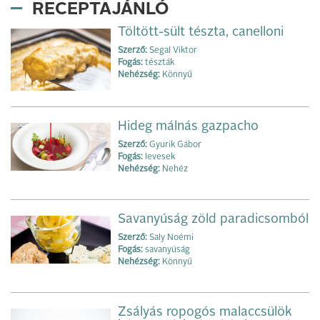
RECEPTAJÁNLÓ
Töltött-sült tészta, canelloni
Szerző:
Segal Viktor
Fogás:
tészták
Nehézség:
Könnyű
Hideg málnás gazpacho
Szerző:
Gyurik Gábor
Fogás:
levesek
Nehézség:
Nehéz
Savanyúság zöld paradicsomból
Szerző:
Saly Noémi
Fogás:
savanyúság
Nehézség:
Könnyű
Zsályás ropogós malaccsülök