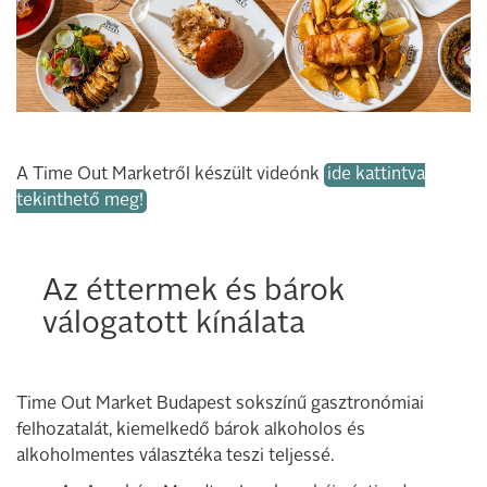
A Time Out Marketről készült videónk
ide kattintva
tekinthető meg!
Az éttermek és bárok
válogatott kínálata
Time Out Market Budapest sokszínű gasztronómiai
felhozatalát, kiemelkedő bárok alkoholos és
alkoholmentes választéka teszi teljessé.