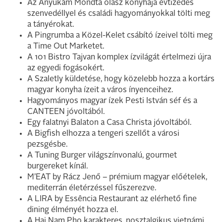
Az Anyukám Mondta olasz konyhája évtizedes
szenvedéllyel és családi hagyományokkal tölti meg
a tányérokat.
A Pingrumba a Közel-Kelet csábító ízeivel tölti meg
a Time Out Marketet.
A 101 Bistro Tajvan komplex ízvilágát értelmezi újra
az egyedi fogásokért.
A Szaletly küldetése, hogy közelebb hozza a kortárs
magyar konyha ízeit a város ínyenceihez.
Hagyományos magyar ízek Pesti István séf és a
CANTEEN jóvoltából.
Egy falatnyi Balaton a Casa Christa jóvoltából.
A Bigfish elhozza a tengeri szellőt a városi
pezsgésbe.
A Tuning Burger világszínvonalú, gourmet
burgereket kínál.
M’EAT by Rácz Jenő – prémium magyar előételek,
mediterrán életérzéssel fűszerezve.
A LIRA by Essência Restaurant az elérhető fine
dining élményét hozza el.
A Hai Nam Pho karakteres, nosztalgikus vietnámi