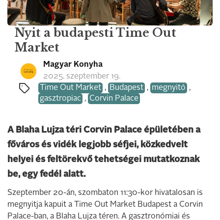
Nyit a budapesti Time Out
Market
Magyar Konyha
2025. szeptember 19.
Time Out Market
,
Budapest
,
megnyitó
,
gasztropiac
,
Corvin Palace
A Blaha Lujza téri Corvin Palace épületében a
főváros és vidék legjobb séfjei, közkedvelt
helyei és feltörekvő tehetségei mutatkoznak
be, egy fedél alatt.
Szeptember 20-án, szombaton 11:30-kor hivatalosan is
megnyitja kapuit a Time Out Market Budapest a Corvin
Palace-ban, a Blaha Lujza téren. A gasztronómiai és