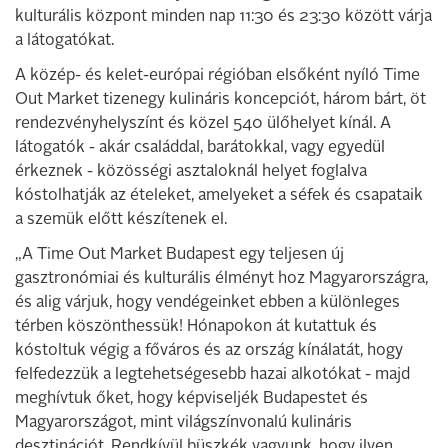
kulturális központ minden nap 11:30 és 23:30 között várja
a látogatókat.
A közép- és kelet-európai régióban elsőként nyíló Time
Out Market tizenegy kulináris koncepciót, három bárt, öt
rendezvényhelyszínt és közel 540 ülőhelyet kínál. A
látogatók - akár családdal, barátokkal, vagy egyedül
érkeznek - közösségi asztaloknál helyet foglalva
kóstolhatják az ételeket, amelyeket a séfek és csapataik
a szemük előtt készítenek el.
„A Time Out Market Budapest egy teljesen új
gasztronómiai és kulturális élményt hoz Magyarországra,
és alig várjuk, hogy vendégeinket ebben a különleges
térben köszönthessük! Hónapokon át kutattuk és
kóstoltuk végig a főváros és az ország kínálatát, hogy
felfedezzük a legtehetségesebb hazai alkotókat - majd
meghívtuk őket, hogy képviseljék Budapestet és
Magyarországot, mint világszínvonalú kulináris
desztinációt. Rendkívül büszkék vagyunk, hogy ilyen