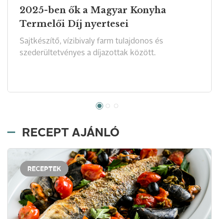
2025-ben ők a Magyar Konyha
Termelői Díj nyertesei
Sajtkészítő, vízibivaly farm tulajdonos és
szederültetvényes a díjazottak között.
RECEPT AJÁNLÓ
RECEPTEK