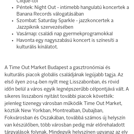
Clique-től
Péntek: Night Out - intimebb hangulatú koncertek a
Banana Records válogatásában
Szombat: Saturday Sparkle - jazzkoncertek a
Jazzpiknik szervezésében
Vasárnap: családi nap gyermekprogramokkal
Havonta egy nagyszabású koncert is színesíti a
kulturális kínálatot.
A Time Out Market Budapest a gasztronómiai és
kulturális piacok globális családjának legújabb tagja. Az
első ilyen 2014-ben nyílt meg Lisszabonban, és rövid
időn belül a város egyik legnépszerűbb célpontjává vált. A
sikeres lisszaboni nyitást további piacok követték:
jelenleg tizenegy városban működik Time Out Market,
köztük New Yorkban, Montrealban, Dubajban,
Fokvárosban és Oszakában, továbbá számos új helyszín
van készülőben, több városban pedig már előrehaladott
tárgyalások folynak. Mindegyik helyszínen ugyanaz az elv