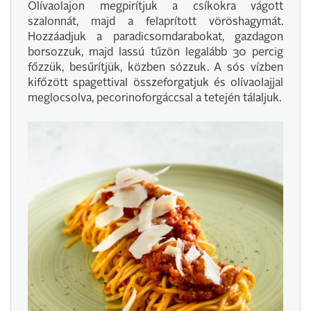
Olívaolajon megpirítjuk a csíkokra vágott
szalonnát, majd a felaprított vöröshagymát.
Hozzáadjuk a paradicsomdarabokat, gazdagon
borsozzuk, majd lassú tűzön legalább 30 percig
főzzük, besűrítjük, közben sózzuk. A sós vízben
kifőzött spagettival összeforgatjuk és olívaolajjal
meglocsolva, pecorinoforgáccsal a tetején tálaljuk.