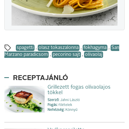
spagetti
,
olasz tokaszalonna
,
fokhagyma
,
San
Marzano paradicsom
,
pecorino sajt
,
olívaolaj
RECEPTAJÁNLÓ
Grillezett fogas olívaolajos
tökkel
Szerző:
Jahni László
Fogás:
főételek
Nehézség:
Könnyű