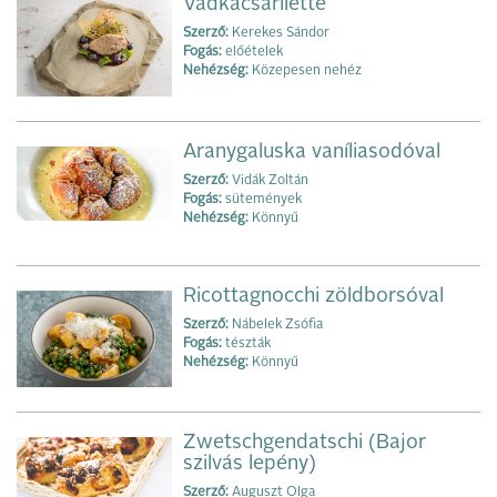
Vadkacsarilette
Szerző:
Kerekes Sándor
Fogás:
előételek
Nehézség:
Közepesen nehéz
Aranygaluska vaníliasodóval
Szerző:
Vidák Zoltán
Fogás:
sütemények
Nehézség:
Könnyű
Ricottagnocchi zöldborsóval
Szerző:
Nábelek Zsófia
Fogás:
tészták
Nehézség:
Könnyű
Zwetschgendatschi (Bajor
szilvás lepény)
Szerző:
Auguszt Olga