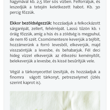
hagymával kb. 2,5 liter sós vízben. Felforraljuk, és
leszedjük a tetején keletkezett habot. Kb. 30
percig főzzük.
Ekkor bezöldségezzük:
hozzáadjuk a felkockázott
sárgarépát, zellert, fehérrépát. Lassú tűzön kb. 1
óráig főzzük, amíg a hús és a zöldség is megpuhul,
de nem fő szét. Csomómentesre keverjük a tejfölt,
hozzámerünk a forró levesből, elkeverjük, majd
visszaöntjük a levesbe, és behabarjuk. Fél deci
hideg vízzel elkeverjük az étkezési keményítőt,
belekeverjük a levesbe, és kissé besűrítjük vele.
Végül a tárkonyecettel ízesítjük, és hozzáadjuk a
finomra vágott tárkonyt, petrezselymet (ízlés
szerint kaprot is).