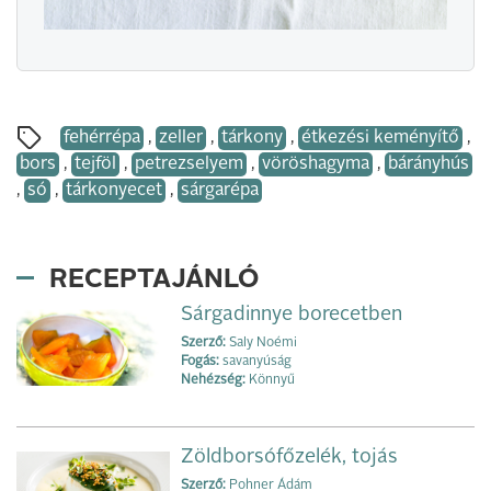
fehérrépa
,
zeller
,
tárkony
,
étkezési keményítő
,
bors
,
tejföl
,
petrezselyem
,
vöröshagyma
,
bárányhús
,
só
,
tárkonyecet
,
sárgarépa
RECEPTAJÁNLÓ
Sárgadinnye borecetben
Szerző:
Saly Noémi
Fogás:
savanyúság
Nehézség:
Könnyű
Zöldborsófőzelék, tojás
Szerző:
Pohner Ádám