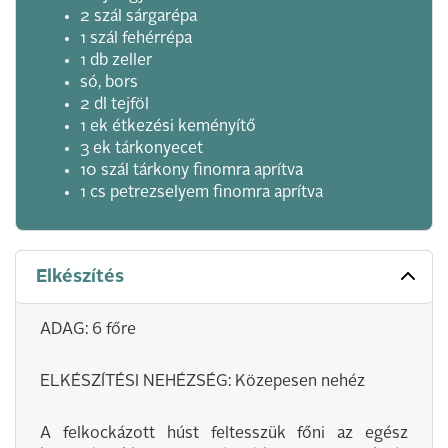
2 szál sárgarépa
1 szál fehérrépa
1 db zeller
só, bors
2 dl tejföl
1 ek étkezési keményítő
3 ek tárkonyecet
10 szál tárkony finomra aprítva
1 cs petrezselyem finomra aprítva
Elkészítés
ADAG: 6 főre
ELKÉSZÍTÉSI NEHÉZSÉG: Közepesen nehéz
A felkockázott húst feltesszük főni az egész