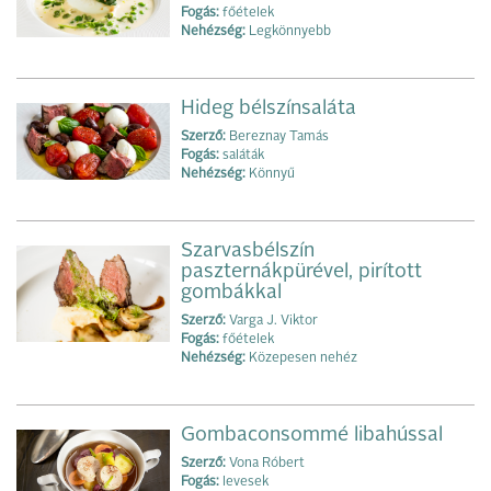
Fogás:
főételek
Nehézség:
Legkönnyebb
Hideg bélszínsaláta
Szerző:
Bereznay Tamás
Fogás:
saláták
Nehézség:
Könnyű
Szarvasbélszín
paszternákpürével, pirított
gombákkal
Szerző:
Varga J. Viktor
Fogás:
főételek
Nehézség:
Közepesen nehéz
Gombaconsommé libahússal
Szerző:
Vona Róbert
Fogás:
levesek