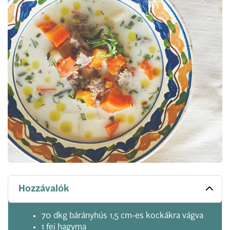
Hozzávalók
70 dkg bárányhús 1,5 cm-es kockákra vágva
1 fej hagyma