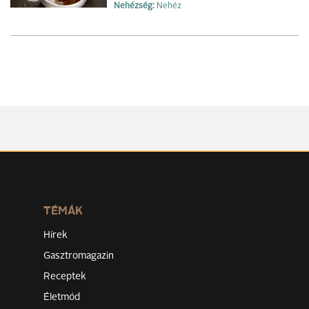
Nehézség:
Nehéz
TÉMÁK
Hírek
Gasztromagazin
Receptek
Életmód