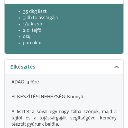
35 dkg liszt
3 db tojássárgája
1/2 kk só
2 dl tejföl
olaj
porcukor
Elkészítés
ADAG: 4 főre
ELKÉSZÍTÉSI NEHÉZSÉG: Könnyű
A lisztet a sóval egy nagy tálba szórjuk, majd a
tejföl és a tojássárgáják segítségével kemény
tésztát gyúrunk belőle.