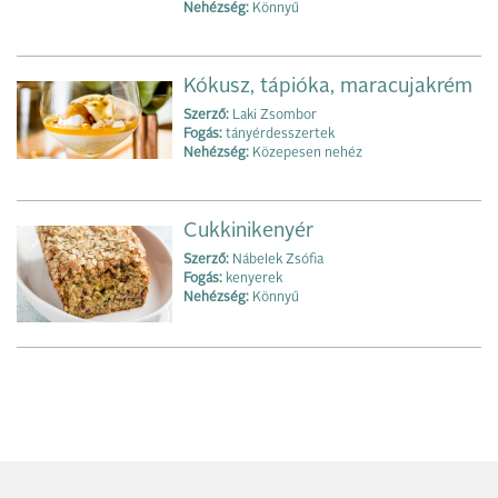
Nehézség:
Könnyű
Kókusz, tápióka, maracujakrém
Szerző:
Laki Zsombor
Fogás:
tányérdesszertek
Nehézség:
Közepesen nehéz
Cukkinikenyér
Szerző:
Nábelek Zsófia
Fogás:
kenye‌rek
Nehézség:
Könnyű