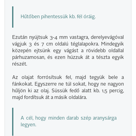
Hűtőben pihentessük kb. fél óráig.
Ezután nyújtsuk 3-4 mm vastagra, derelyevágóval
vágjuk 3 és 7 cm oldalú téglalapokra. Mindegyik
közepén ejtsünk egy vágást a rövidebb oldallal
párhuzamosan, és ezen húzzuk át a tészta egyik
részét.
Az olajat forrósítsuk fel, majd tegyük bele a
fánkokat. Egyszerre ne túl sokat, hogy ne nagyon
hűljön ki az olaj. Süssük fedő alatt kb. 1,5 percig,
majd fordítsuk át a másik oldalára.
A cél, hogy minden darab szép aranysárga
legyen.