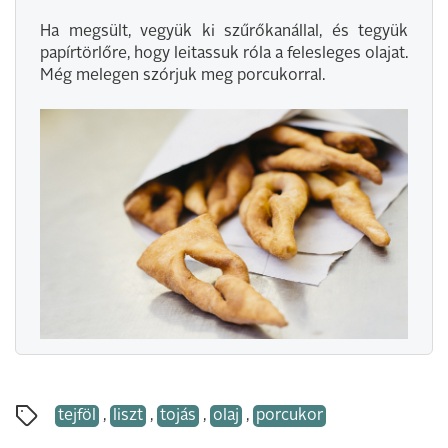
Ha megsült, vegyük ki szűrőkanállal, és tegyük
papírtörlőre, hogy leitassuk róla a felesleges olajat.
Még melegen szórjuk meg porcukorral.
tejföl
,
liszt
,
tojás
,
olaj
,
porcukor