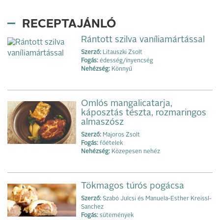
RECEPTAJÁNLÓ
Rántott szilva vaníliamártással
Szerző:
Litauszki Zsolt
Fogás:
édesség/ínyencség
Nehézség:
Könnyű
Omlós mangalicatarja,
káposztás tészta, rozmaringos
almaszósz
Szerző:
Majoros Zsolt
Fogás:
főételek
Nehézség:
Közepesen nehéz
Tökmagos túrós pogácsa
Szerző:
Szabó Julcsi és Manuela-Esther Kreissl-
Sanchez
Fogás:
sütemények