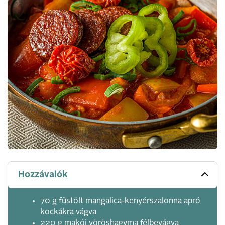
Hozzávalók
70 g füstölt mangalica-kenyérszalonna apró
kockákra vágva
220 g makói vöröshagyma félbevágva