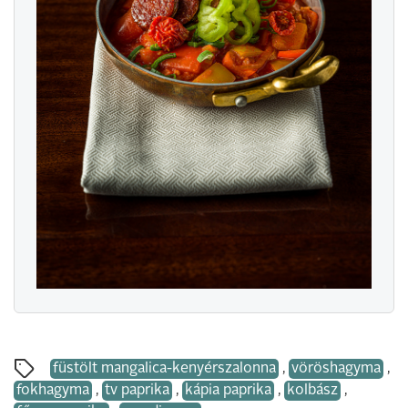
füstölt mangalica-kenyérszalonna
,
vöröshagyma
,
fokhagyma
,
tv paprika
,
kápia paprika
,
kolbász
,