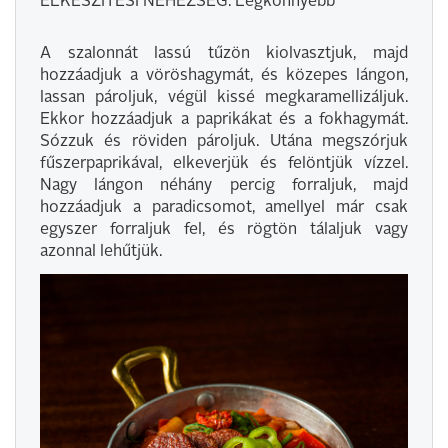
ELKÉSZÍTÉSI NEHÉZSÉG: Legkönnyebb
A szalonnát lassú tűzön kiolvasztjuk, majd
hozzáadjuk a vöröshagymát, és közepes lángon,
lassan pároljuk, végül kissé megkaramellizáljuk.
Ekkor hozzáadjuk a paprikákat és a fokhagymát.
Sózzuk és röviden pároljuk. Utána megszórjuk
fűszerpaprikával, elkeverjük és felöntjük vízzel.
Nagy lángon néhány percig forraljuk, majd
hozzáadjuk a paradicsomot, amellyel már csak
egyszer forraljuk fel, és rögtön tálaljuk vagy
azonnal lehűtjük.