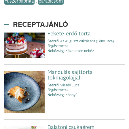
fűszerpaprika
,
paradicsom
RECEPTAJÁNLÓ
Fekete-erdő torta
Szerző:
Az Auguszt cukrászda (Fény utca)
Fogás:
torták
Nehézség:
Közepesen nehéz
Mandulás sajttorta
tökmagolajjal
Szerző:
Várady Luca
Fogás:
torták
Nehézség:
Könnyű
Balatoni csukaérem