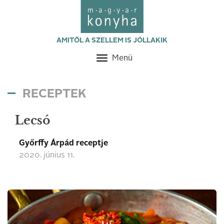
AMITŐL A SZELLEM IS JÓLLAKIK
Menü
Toggle
navigation
RECEPTEK
Lecsó
Győrffy Árpád receptje
2020. június 11.