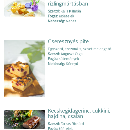
rizlingmártásban
Szerző:
Kalla Kálmán
Fogás:
előételek
Nehézség:
Nehéz
Cseresznyés pite
Egyszerű, szezonális, szívet melengető.
Szerző:
Auguszt Olga
Fogás:
sütemények
Nehézség:
Könnyű
Kecskegidagerinc, cukkini,
hajdina, csalán
Szerző:
Farkas Richárd
Fogás:
főételek