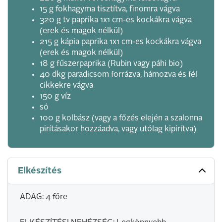
15 g fokhagyma tisztítva, finomra vágva
320 g tv paprika 1x1 cm-es kockákra vágva
(erek és magok nélkül)
215 g kápia paprika 1x1 cm-es kockákra vágva
(erek és magok nélkül)
18 g fűszerpaprika (Rubin vagy páhi bio)
40 dkg paradicsom forrázva, hámozva és fél
cikkekre vágva
150 g víz
só
100 g kolbász (vagy a főzés elején a szalonna
pirításakor hozzáadva, vagy utólag kipirítva)
Elkészítés
ADAG: 4 főre