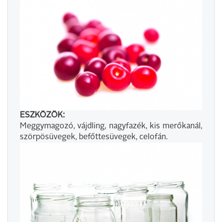
ESZKÖZÖK:
Meggymagozó, vájdling, nagyfazék, kis merőkanál,
szörpösüvegek, befőttesüvegek, celofán.