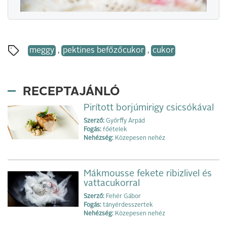
meggy
,
pektines befőzőcukor
,
cukor
RECEPTAJÁNLÓ
Pirított borjúmirigy csicsókával
Szerző:
Győrffy Árpád
Fogás:
főételek
Nehézség:
Közepesen nehéz
Mákmousse fekete ribizlivel és
vattacukorral
Szerző:
Fehér Gábor
Fogás:
tányérdesszertek
Nehézség:
Közepesen nehéz