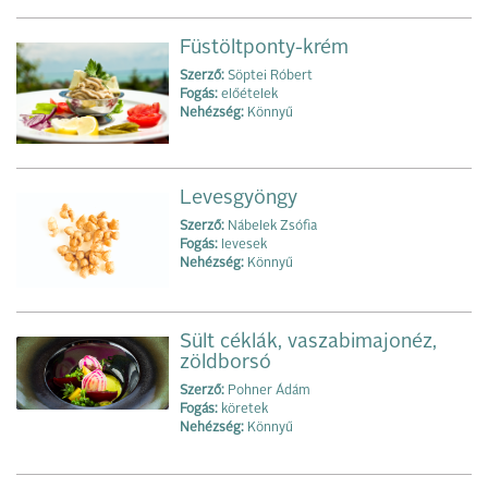
Füstöltponty-krém
Szerző:
Söptei Róbert
Fogás:
előételek
Nehézség:
Könnyű
Levesgyöngy
Szerző:
Nábelek Zsófia
Fogás:
levesek
Nehézség:
Könnyű
Sült céklák, vaszabimajonéz,
zöldborsó
Szerző:
Pohner Ádám
Fogás:
köretek
Nehézség:
Könnyű