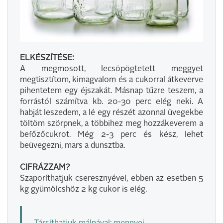
ELKÉSZÍTÉSE:
A megmosott, lecsöpögtetett meggyet
megtisztítom, kimagvalom és a cukorral átkeverve
pihentetem egy éjszakát. Másnap tűzre teszem, a
forrástól számítva kb. 20-30 perc elég neki. A
habját leszedem, a lé egy részét azonnal üvegekbe
töltöm szörpnek, a többihez meg hozzákeverem a
befőzőcukrot. Még 2-3 perc és kész, lehet
beüvegezni, mars a dunsztba.
CIFRÁZZAM?
Szaporíthatjuk cseresznyével, ebben az esetben 5
kg gyümölcshöz 2 kg cukor is elég.