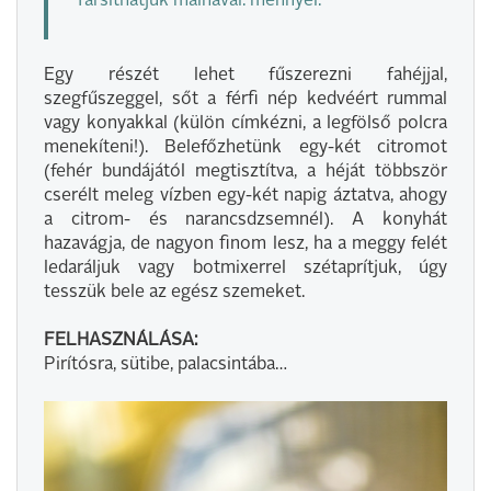
Társíthatjuk málnával: mennyei.
Egy részét lehet fűszerezni fahéjjal,
szegfűszeggel, sőt a férfi nép kedvéért rummal
vagy konyakkal (külön címkézni, a legfölső polcra
menekíteni!). Belefőzhetünk egy-két citromot
(fehér bundájától megtisztítva, a héját többször
cserélt meleg vízben egy-két napig áztatva, ahogy
a citrom- és narancsdzsemnél). A konyhát
hazavágja, de nagyon finom lesz, ha a meggy felét
ledaráljuk vagy botmixerrel szétaprítjuk, úgy
tesszük bele az egész szemeket.
FELHASZNÁLÁSA:
Pirítósra, sütibe, palacsintába…