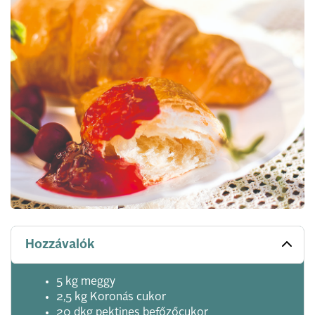
Hozzávalók
5 kg meggy
2,5 kg Koronás cukor
20 dkg pektines befőzőcukor