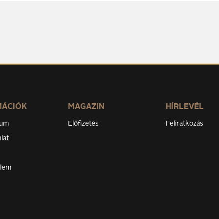
MÁCIÓK
MAGAZIN
HÍRLEVÉL
zum
Előfizetés
Feliratkozás
lat
elem