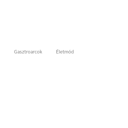
k
Gasztroarcok
Életmód