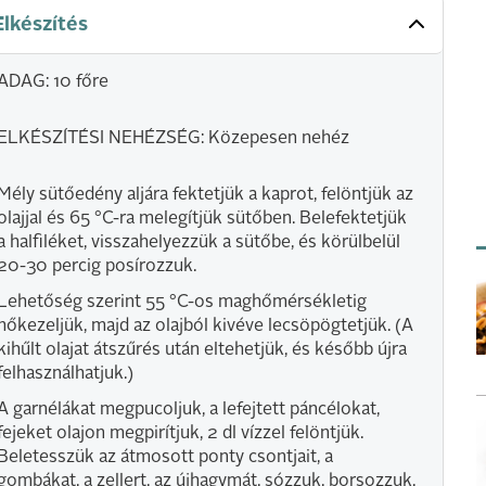
Elkészítés
ADAG: 10 főre
ELKÉSZÍTÉSI NEHÉZSÉG: Közepesen nehéz
Mély sütőedény aljára fektetjük a kaprot, felöntjük az
olajjal és 65 °C-ra melegítjük sütőben. Belefektetjük
a halfiléket, visszahelyezzük a sütőbe, és körülbelül
20-30 percig posírozzuk.
Lehetőség szerint 55 °C-os maghőmérsékletig
hőkezeljük, majd az olajból kivéve lecsöpögtetjük. (A
kihűlt olajat átszűrés után eltehetjük, és később újra
felhasználhatjuk.)
A garnélákat megpucoljuk, a lefejtett páncélokat,
fejeket olajon megpirítjuk, 2 dl vízzel felöntjük.
Beletesszük az átmosott ponty csontjait, a
gombákat, a zellert, az újhagymát, sózzuk, borsozzuk,