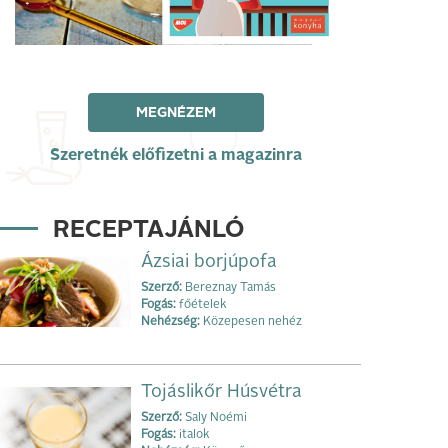
MEGNÉZEM
Szeretnék előfizetni a magazinra
RECEPTAJÁNLÓ
Ázsiai borjúpofa
Szerző:
Bereznay Tamás
Fogás:
főételek
Nehézség:
Közepesen nehéz
Tojáslikőr Húsvétra
Szerző:
Saly Noémi
Fogás:
italok