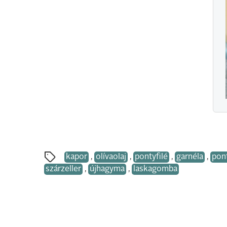
kapor
,
olívaolaj
,
pontyfilé
,
garnéla
,
pon
szárzeller
,
újhagyma
,
laskagomba