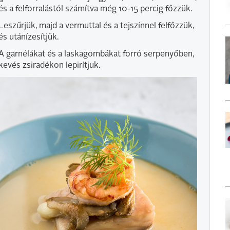
és a felforralástól számítva még 10-15 percig főzzük.
Leszűrjük, majd a vermuttal és a tejszínnel felfőzzük,
és utánízesítjük.
A garnélákat és a laskagombákat forró serpenyőben,
kevés zsiradékon lepirítjuk.