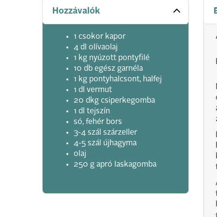
Hozzávalók
1 csokor kapor
4 dl olívaolaj
1 kg nyúzott pontyfilé
10 db egész garnéla
1 kg pontyhalcsont, halfej
1 dl vermut
20 dkg csiperkegomba
1 dl tejszín
só, fehér bors
3-4 szál szárzeller
4-5 szál újhagyma
olaj
250 g apró laskagomba