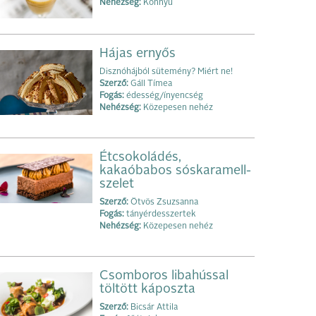
Nehézség:
Könnyű
Hájas ernyős
Disznóhájból sütemény? Miért ne!
Szerző:
Gáll Tímea
Fogás:
édesség/ínyencség
Nehézség:
Közepesen nehéz
Étcsokoládés,
kakaóbabos sóskaramell-
szelet
Szerző:
Ötvös Zsuzsanna
Fogás:
tányérdesszertek
Nehézség:
Közepesen nehéz
Csomboros libahússal
töltött káposzta
Szerző:
Bicsár Attila