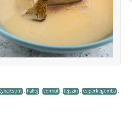
tyhalcsont
,
halfej
,
vermut
,
tejszín
,
csiperkegomba
,