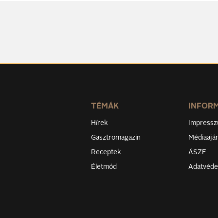
TÉMÁK
INFOR
Hírek
Impress
Gasztromagazin
Médiaaján
Receptek
ÁSZF
Életmód
Adatvéd