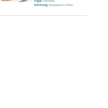
Fogás:
főételek
Nehézség:
Közepesen nehéz