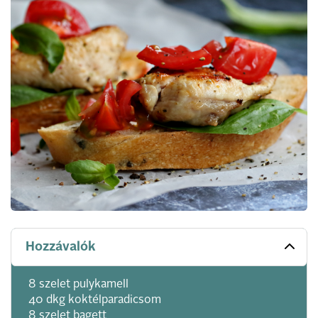
Hozzávalók
8 szelet pulykamell
40 dkg koktélparadicsom
8 szelet bagett