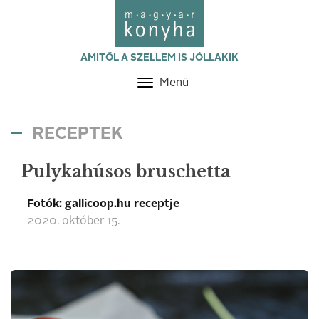
AMITŐL A SZELLEM IS JÓLLAKIK
Menü
Toggle
navigation
RECEPTEK
Pulykahúsos bruschetta
Fotók: gallicoop.hu receptje
2020. október 15.