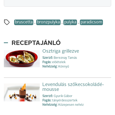
bruscetta
,
bronzpulyka
,
pulyka
,
paradicsom
RECEPTAJÁNLÓ
Osztriga grillezve
Szerző:
Bereznay Tamás
Fogás:
előételek
Nehézség:
Könnyű
Levendulás szőkecsokoládé-
mousse
Szerző:
Gyurik Gábor
Fogás:
tányérdesszertek
Nehézség:
Közepesen nehéz