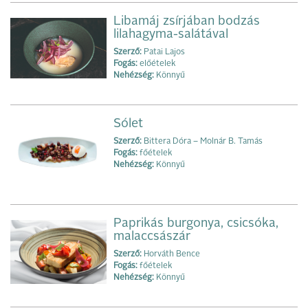
Libamáj zsírjában bodzás
lilahagyma-salátával
Szerző:
Patai Lajos
Fogás:
előételek
Nehézség:
Könnyű
Sólet
Szerző:
Bittera Dóra – Molnár B. Tamás
Fogás:
főételek
Nehézség:
Könnyű
Paprikás burgonya, csicsóka,
malaccsászár
Szerző:
Horváth Bence
Fogás:
főételek
Nehézség:
Könnyű