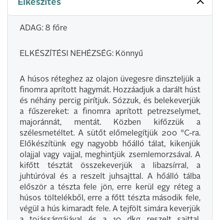
Elkészítés
ADAG: 8 főre
ELKÉSZÍTÉSI NEHÉZSÉG: Könnyű
A húsos réteghez az olajon üvegesre dinszteljük a
finomra aprított hagymát. Hozzáadjuk a darált húst
és néhány percig pirítjuk. Sózzuk, és belekeverjük
a fűszereket: a finomra aprított petrezselymet,
majoránnát, mentát. Közben kifőzzük a
szélesmetéltet. A sütőt előmelegítjük 200 °C-ra.
Előkészítünk egy nagyobb hőálló tálat, kikenjük
olajjal vagy vajjal, meghintjük zsemlemorzsával. A
kifőtt tésztát összekeverjük a libazsírral, a
juhtúróval és a reszelt juhsajttal. A hőálló tálba
először a tészta fele jön, erre kerül egy réteg a
húsos töltelékből, erre a főtt tészta második fele,
végül a hús kimaradt fele. A tejfölt simára keverjük