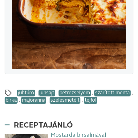
juhtúró
,
juhsajt
,
petrezselyem
,
szárított menta
,
birka
,
majoranna
,
szélesmetélt
,
tejföl
RECEPTAJÁNLÓ
Mostarda birsalmával