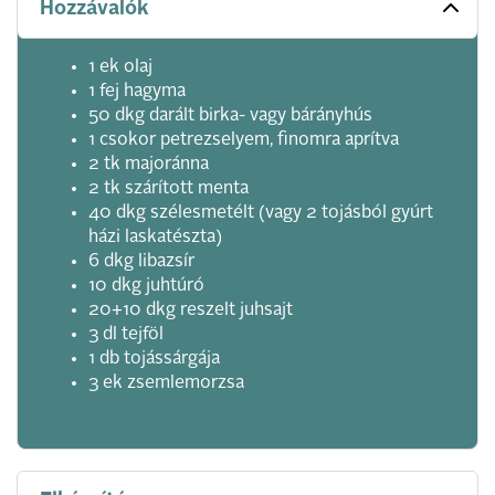
Hozzávalók
1 ek olaj
1 fej hagyma
50 dkg darált birka- vagy bárányhús
1 csokor petrezselyem, finomra aprítva
2 tk majoránna
2 tk szárított menta
40 dkg szélesmetélt (vagy 2 tojásból gyúrt
házi laskatészta)
6 dkg libazsír
10 dkg juhtúró
20+10 dkg reszelt juhsajt
3 dl tejföl
1 db tojássárgája
3 ek zsemlemorzsa