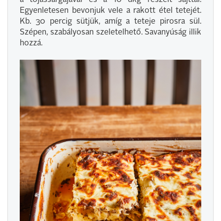
a tojássárgájával és a 10 dkg reszelt sajttal.
Egyenletesen bevonjuk vele a rakott étel tetejét.
Kb. 30 percig sütjük, amíg a teteje pirosra sül.
Szépen, szabályosan szeletelhető. Savanyúság illik
hozzá.