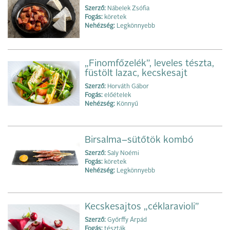
Szerző:
Nábelek Zsófia
Fogás:
köretek
Nehézség:
Legkönnyebb
„Finomfőzelék”, leveles tészta,
füstölt lazac, kecskesajt
Szerző:
Horváth Gábor
Fogás:
előételek
Nehézség:
Könnyű
Birsalma−sütőtök kombó
Szerző:
Saly Noémi
Fogás:
köretek
Nehézség:
Legkönnyebb
Kecskesajtos „céklaravioli”
Szerző:
Győrffy Árpád
Fogás:
tészták