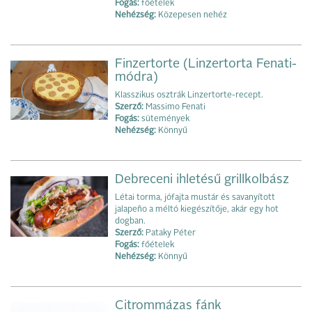
Fogás:
főételek
Nehézség:
Közepesen nehéz
Finzertorte (Linzertorta Fenati-
módra)
Klasszikus osztrák Linzertorte-recept.
Szerző:
Massimo Fenati
Fogás:
sütemények
Nehézség:
Könnyű
Debreceni ihletésű grillkolbász
Létai torma, jófajta mustár és savanyított
jalapeño a méltó kiegészítője, akár egy hot
dogban.
Szerző:
Pataky Péter
Fogás:
főételek
Nehézség:
Könnyű
Citrommázas fánk