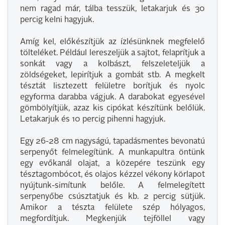
nem ragad már, tálba tesszük, letakarjuk és 30
percig kelni hagyjuk.
Amíg kel, előkészítjük az ízlésünknek megfelelő
tölteléket. Például lereszeljük a sajtot, felaprítjuk a
sonkát vagy a kolbászt, felszeleteljük a
zöldségeket, lepirítjuk a gombát stb. A megkelt
tésztát lisztezett felületre borítjuk és nyolc
egyforma darabba vágjuk. A darabokat egyesével
gömbölyítjük, azaz kis cipókat készítünk belőlük.
Letakarjuk és 10 percig pihenni hagyjuk.
Egy 26-28 cm nagyságú, tapadásmentes bevonatú
serpenyőt felmelegítünk. A munkapultra öntünk
egy evőkanál olajat, a közepére teszünk egy
tésztagombócot, és olajos kézzel vékony körlapot
nyújtunk-simítunk belőle. A felmelegített
serpenyőbe csúsztatjuk és kb. 2 percig sütjük.
Amikor a tészta felülete szép hólyagos,
megfordítjuk. Megkenjük tejföllel vagy