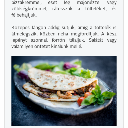
pizzakrémmel, eset leg majonézzel vagy
zöldségkrémmel, rátesszük a tölteléket, és
félbehajtjuk.
Közepes lángon addig sütjük, amíg a töltelék is
átmelegszik, közben néha megfordítjuk. A kész
lepényt azonnal, forrón tálaljuk. Salátát vagy
valamilyen öntetet kínálunk mellé.