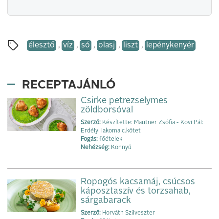
élesztő
,
víz
,
só
,
olasj
,
liszt
,
lepénykenyér
RECEPTAJÁNLÓ
Csirke petrezselymes
zöldborsóval
Szerző:
Készítette: Mautner Zsófia - Kövi Pál:
Erdélyi lakoma c.kötet
Fogás:
főételek
Nehézség:
Könnyű
Ropogós kacsamáj, csúcsos
káposztaszív és torzsahab,
sárgabarack
Szerző:
Horváth Szilveszter