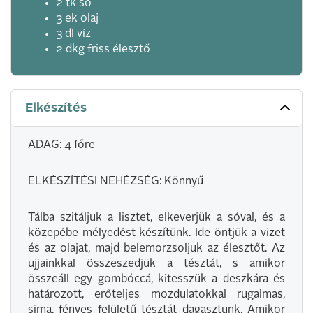
2 tk só
3 ek olaj
3 dl víz
2 dkg friss élesztő
Elkészítés
ADAG: 4 főre
ELKÉSZÍTÉSI NEHÉZSÉG: Könnyű
Tálba szitáljuk a lisztet, elkeverjük a sóval, és a
közepébe mélyedést készítünk. Ide öntjük a vizet
és az olajat, majd belemorzsoljuk az élesztőt. Az
ujjainkkal összeszedjük a tésztát, s amikor
összeáll egy gombóccá, kitesszük a deszkára és
határozott, erőteljes mozdulatokkal rugalmas,
sima, fényes felületű tésztát dagasztunk. Amikor