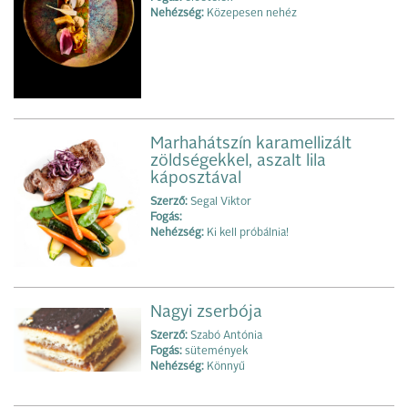
Nehézség:
Közepesen nehéz
Marhahátszín karamellizált
zöldségekkel, aszalt lila
káposztával
Szerző:
Segal Viktor
Fogás:
Nehézség:
Ki kell próbálnia!
Nagyi zserbója
Szerző:
Szabó Antónia
Fogás:
sütemények
Nehézség:
Könnyű