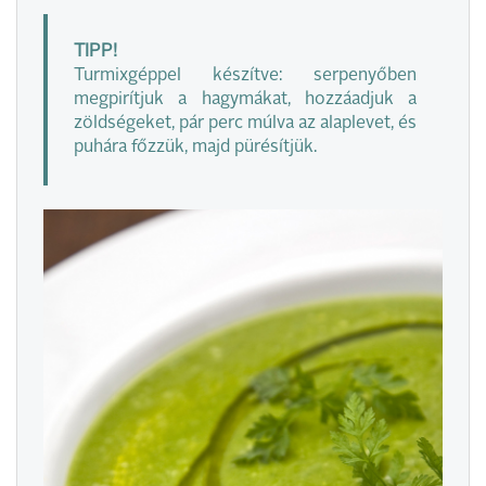
TIPP!
Turmixgéppel készítve: serpenyőben
megpirítjuk a hagymákat, hozzáadjuk a
zöldségeket, pár perc múlva az alaplevet, és
puhára főzzük, majd pürésítjük.