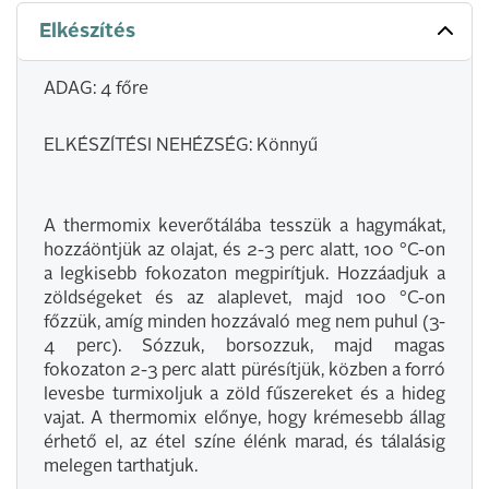
Elkészítés
ADAG: 4 főre
ELKÉSZÍTÉSI NEHÉZSÉG: Könnyű
A thermomix keverőtálába tesszük a hagymákat,
hozzáöntjük az olajat, és 2-3 perc alatt, 100 °C-on
a legkisebb fokozaton megpirítjuk. Hozzáadjuk a
zöldségeket és az alaplevet, majd 100 °C-on
főzzük, amíg minden hozzávaló meg nem puhul (3-
4 perc). Sózzuk, borsozzuk, majd magas
fokozaton 2-3 perc alatt pürésítjük, közben a forró
levesbe turmixoljuk a zöld fűszereket és a hideg
vajat. A thermomix előnye, hogy krémesebb állag
érhető el, az étel színe élénk marad, és tálalásig
melegen tarthatjuk.