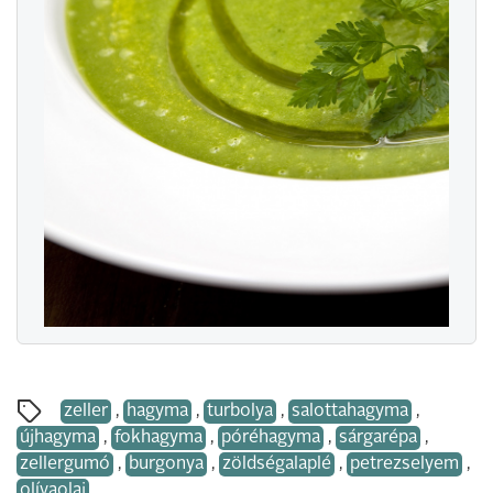
zeller
,
hagyma
,
turbolya
,
salottahagyma
,
újhagyma
,
fokhagyma
,
póréhagyma
,
sárgarépa
,
zellergumó
,
burgonya
,
zöldségalaplé
,
petrezselyem
,
olívaolaj