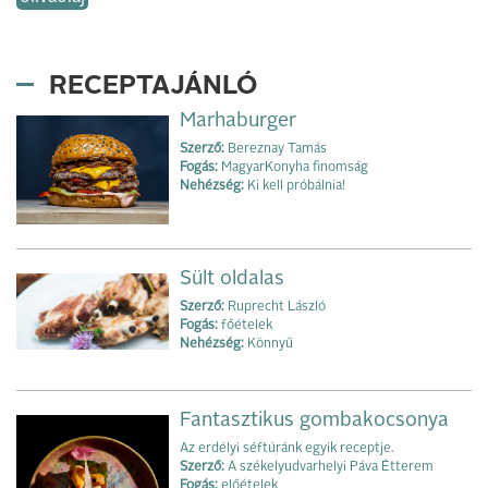
RECEPTAJÁNLÓ
Marhaburger
Szerző:
Bereznay Tamás
Fogás:
MagyarKonyha finomság
Nehézség:
Ki kell próbálnia!
Sült oldalas
Szerző:
Ruprecht László
Fogás:
főételek
Nehézség:
Könnyű
Fantasztikus gombakocsonya
Az erdélyi séftúránk egyik receptje.
Szerző:
A székelyudvarhelyi Páva Étterem
Fogás:
előételek