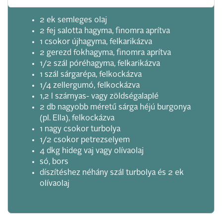
2 ek semleges olaj
2 fej salotta hagyma, finomra aprítva
1 csokor újhagyma, felkarikázva
2 gerezd fokhagyma, finomra aprítva
1/2 szál póréhagyma, felkarikázva
1 szál sárgarépa, felkockázva
1/4 zellergumó, felkockázva
1,2 l szárnyas- vagy zöldségalaplé
2 db nagyobb méretű sárga héjú burgonya
(pl. Ella), felkockázva
1 nagy csokor turbolya
1/2 csokor petrezselyem
4 dkg hideg vaj vagy olívaolaj
só, bors
díszítéshez néhány szál turbolya és 2 ek
olívaolaj