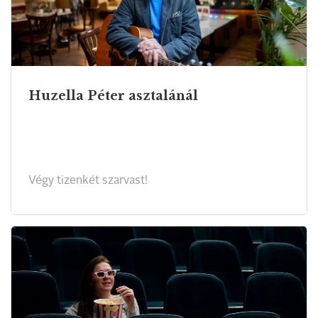
Huzella Péter asztalánál
Végy tizenkét szarvast!