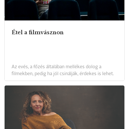
Étel a filmvásznon
Az evés, a főzés általában mellékes dolog a
filmekben, pedig ha jól csinálják, érdekes is lehet.