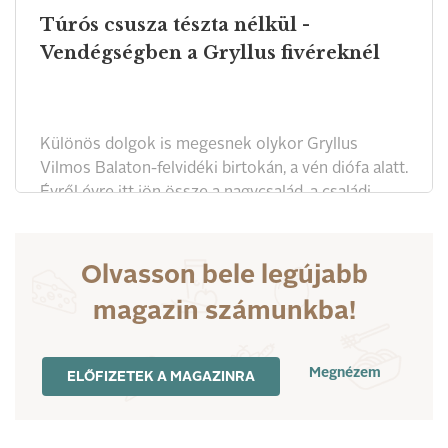
Túrós csusza tészta nélkül -
Vendégségben a Gryllus fivéreknél
Különös dolgok is megesnek olykor Gryllus
Vilmos Balaton-felvidéki birtokán, a vén diófa alatt.
Évről évre itt jön össze a nagycsalád, a családi
összejövetelek főszakácsa Vilmos, fő
kóstolómestere a bátyja, Dániel. Interjú a zenész
testvérpárral.
Olvasson bele legújabb
magazin számunkba!
Megnézem
ELŐFIZETEK A MAGAZINRA