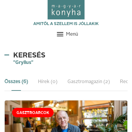
AMITŐL A SZELLEM IS JÓLLAKIK
Menü
Toggle
navigation
KERESÉS
"Gryllus"
Összes (6)
Hírek (0)
Gasztromagazin (2)
Recep
GASZTROARCOK