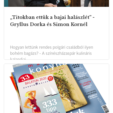
„Titokban ettük a bajai halászlét” -
Gryllus Dorka és Simon Kornél
Hogyan lettünk rendes polgári családból ilyen
bohém bagázs? - A színészházaspár kulináris
kalandjai.