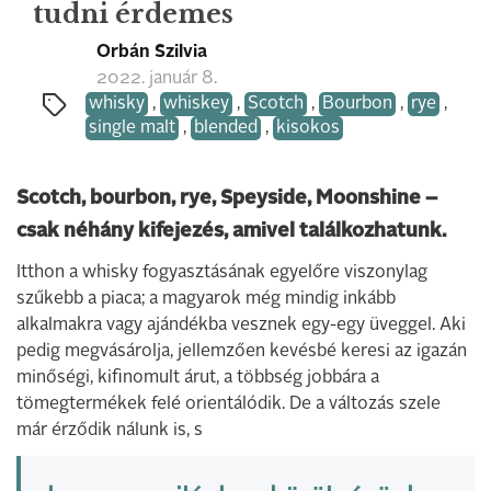
tudni érdemes
Orbán Szilvia
2022. január 8.
whisky
,
whiskey
,
Scotch
,
Bourbon
,
rye
,
single malt
,
blended
,
kisokos
Scotch, bourbon, rye, Speyside, Moonshine –
csak néhány kifejezés, amivel találkozhatunk.
Itthon a whisky fogyasztásának egyelőre viszonylag
szűkebb a piaca; a magyarok még mindig inkább
alkalmakra vagy ajándékba vesznek egy-egy üveggel. Aki
pedig megvásárolja, jellemzően kevésbé keresi az igazán
minőségi, kifinomult árut, a többség jobbára a
tömegtermékek felé orientálódik. De a változás szele
már érződik nálunk is, s