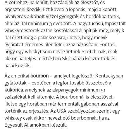
A cefréhez, ha lehűlt, hozzáadják az élesztőt, és
erjeszteni kezdik. Ezt követi a lepárlás, majd a kapott,
bivalyerős alkoholt vízzel gyengítik és hordókba töltik,
ahol az ital minimum 3 évet tölt. A nagy tudású, tapasztalt
whiskymesterek aztán kóstolással állapítják meg, melyik
ital érett meg a palackozásra, illetve, hogy melyik
évjáratot érdemes blendelni, azaz házasítani. Fontos,
hogy egy whiskyt sem nevezhetnek Scotch-nak, csak
akkor, ha teljes mértékben Skóciában készítették és
palackozták.
Az amerikai
bourbon
– amelyet legelőször Kentuckyban
gyártottak – esetében a legfontosabb összetevő a
kukorica
, amelynek az alapanyagok minimum 51
százalékát kell kitennie. A bourbonnál is élesztővel,
illetve egy korábban már fermentált gabonamasszával
történik az erjesztés. Az USA szabályozása szerint egy
whiskey csak akkor nevezhető bourbonnak, ha az
Egyesült Államokban készült.