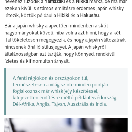
nevéhez fűződik a
Yamazaki
és a
Nikka
márka, de ma már
ezeken kívül is számos említésre érdemes japán whisky
létezik, köztük például a
Hibiki
és a
Hakushu
.
Bár a japán whisky alapvetően mindenben a skót
hagyományokat követi, hiba volna azt hinni, hogy a két
ital tökéletesen megegyezik, és hogy a japán változatnak
nincsenek önálló stílusjegyei. A japán whiskyről
általánosságban azt tartják, hogy könnyed, rendkívül
ízletes és kifinomultan árnyalt.
A fenti régiókon és országokon túl,
természetesen a világ szinte minden pontján
foglalkoznak már whisk(e)y készítéssel,
kifejezetten említésre méltó például Svédország,
Dél-Afrika, Anglia, Tajvan, Ausztrália és India.