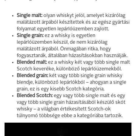
Single malt:
olyan whiskyt jelöl, amelyet kizárólag
malátázott árpából készítettek és az egész gyártási
folyamat egyetlen lepárlóüzemben zajlott.
Single grain:
ez a whisky is egyetlen
lepárlóüzemben készül, de nem kizárólag
malátázott árpából. Önmagában ritka, hogy
fogyasztanák, általában házasításokban használják.
Blended malt:
ez a whisky két vagy több single malt
Scotch keveréke, különböző lepárlóüzemekből.
Blended grain:
két vagy több single grain whisky
blendje, különböző lepárlókból – ahogyan a single
grain, ez is egy kisebb Scotch kategória.
Blended Scotch:
egy vagy több single malt és egy
vagy több single grain házasításából készülő skót
whisky – a világban értékesített Scotch-ok
túlnyomó többsége ebbe a kategóriába tartozik.