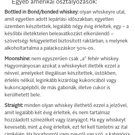
Egyéb amerikai osztályozások:
Bottled in Bond/bonded whiskey:
olyan whiskeyre utal,
amit egyetlen adott lepárlási időszakban, egyetlen
üzemben készítettek, legalább négy évig érleltek, egy – a
későbbi illetéktelen beleavatkozást elkerülendő –
szövetségi felügyelettel biztosított raktárban, s melynek
alkoholtartalma a palackozáskor 50%-os.
Moonshine:
nem egyszerűen csak „a” fehér whiskey.
Hagyományosan azokat a whiskeyket illették ezzel a
névvel, amelyeket illegálisan készítettek, üstökben,
érlelés nélkül, leginkább kizárólag kukoricából vagy
kukoricapépből, de más gabonák, illetve cukor is
kerülhetett bele.
Straight:
minden olyan whiskey illethető ezzel a jelzővel,
amit legalább két évig érleltek, és nem tartalmaz
hozzáadott színezéket vagy ízanyagot. Ha egy whiskeyt
kevesebb, mint 4 évig érleltek, ezt fel kell tüntetni az ital
címkéjén. Ha bourbonról vagy rye-ról van szó, a kategória