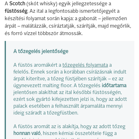
A
Scotch
(skót whisky) egyik jellegzetessége a
füstösség
. Az ital a legfontosabb ismertetőjegyét a
készítési folyamat során kapja: a gabonát – jellemzően
árpát – malátázzák, csíráztatják, szárítják, majd megőrlik,
és forró vízzel többször átmossák.
A tőzegelés jelentősége
A füstös aromákért a
tőzegelés folyamata
a
felelős. Ennek során a korábban csírázásnak indult
árpát kiterítve, a tőzeg füstjében szárítják – ez az
úgynevezett malting floor. A tőzegelés
időtartama
jelentősen alakíthat az ital későbbi füstösségén,
ezért sok gyártó kifejezetten jelzi is, hogy az adott
palack esetében a felhasznált árpamaláta mennyi
ideig száradt a tőzegfüstben.
A füstös aromát az is alakítja, hogy az adott tőzeg
honnan való
, hiszen kémiai összetétele függ a