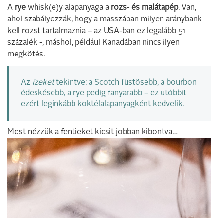
A
rye
whisk(e)y alapanyaga a
rozs- és malátapép
. Van,
ahol szabályozzák, hogy a masszában milyen aránybank
kell rozst tartalmaznia – az USA-ban ez legalább 51
százalék -, máshol, például Kanadában nincs ilyen
megkötés.
Az
ízeket
tekintve: a Scotch füstösebb, a bourbon
édeskésebb, a rye pedig fanyarabb – ez utóbbit
ezért leginkább koktélalapanyagként kedvelik.
Most nézzük a fentieket kicsit jobban kibontva…