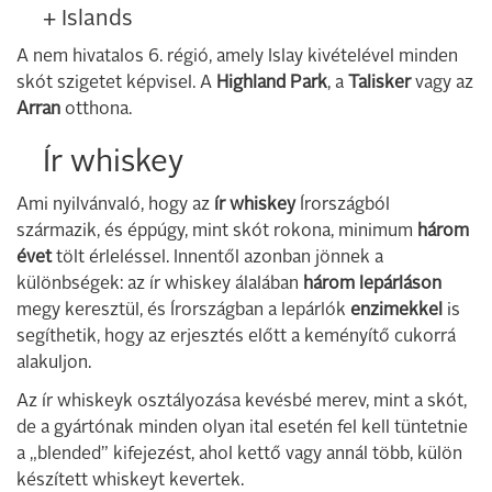
+ Islands
A nem hivatalos 6. régió, amely Islay kivételével minden
skót szigetet képvisel. A
Highland Park
, a
Talisker
vagy az
Arran
otthona.
Ír whiskey
Ami nyilvánvaló, hogy az
ír whiskey
Írországból
származik, és éppúgy, mint skót rokona, minimum
három
évet
tölt érleléssel. Innentől azonban jönnek a
különbségek: az ír whiskey álalában
három lepárláson
megy keresztül, és Írországban a lepárlók
enzimekkel
is
segíthetik, hogy az erjesztés előtt a keményítő cukorrá
alakuljon.
Az ír whiskeyk osztályozása kevésbé merev, mint a skót,
de a gyártónak minden olyan ital esetén fel kell tüntetnie
a „blended” kifejezést, ahol kettő vagy annál több, külön
készített whiskeyt kevertek.