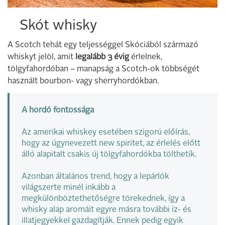
Skót whisky
A Scotch tehát egy teljességgel Skóciából származó
whiskyt jelöl, amit
legalább 3 évig
érlelnek,
tölgyfahordóban – manapság a Scotch-ok többségét
használt bourbon- vagy sherryhordókban.
A hordó fontossága
Az amerikai whiskey esetében szigorú előírás,
hogy az úgynevezett new spiritet, az érlelés előtt
álló alapitalt csakis új tölgyfahordókba tölthetik.
Azonban általános trend, hogy a lepárlók
világszerte minél inkább a
megkülönböztethetőségre törekednek, így a
whisky alap aromáit egyre másra további íz- és
illatjegyekkel gazdagítják. Ennek pedig egyik