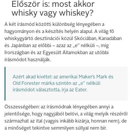
Először is: most akkor
whisky vagy whiskey?
A két írásmód közötti különbség lényegében a
hagyományon és a készítés helyén alapul. A világ fő
whiskygyártó desztinációi közül Skóciában, Kanadában
és Japánban az előbbi – azaz az „e” nélküli –, míg
Írországban és az Egyesült Államokban az utóbbi
írásmódot használják.
Azért akad kivétel: az amerikai Maker’s Mark és
Old Forester márka szintén az „e” nélküli
írásmódot választotta, írja az
Eater
.
Összességében: az írásmódnak lényegében annyi a
jelentősége, hogy nagyjából belövi, a világ melyik részéről
származhat az ital (vagyis inkább kizárja, honnan nem), de
a minőséget tekintve semmilyen súllyal nem bír.