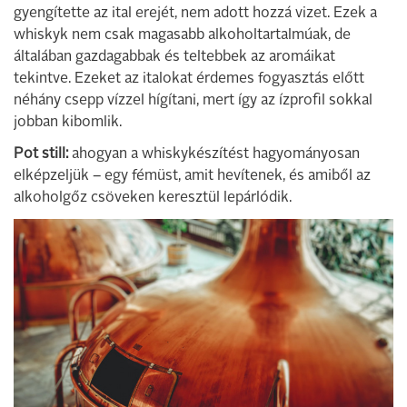
gyengítette az ital erejét, nem adott hozzá vizet. Ezek a
whiskyk nem csak magasabb alkoholtartalmúak, de
általában gazdagabbak és teltebbek az aromáikat
tekintve. Ezeket az italokat érdemes fogyasztás előtt
néhány csepp vízzel hígítani, mert így az ízprofil sokkal
jobban kibomlik.
Pot still:
ahogyan a whiskykészítést hagyományosan
elképzeljük – egy fémüst, amit hevítenek, és amiből az
alkoholgőz csöveken keresztül lepárlódik.