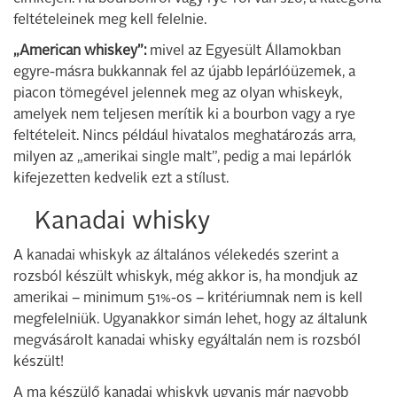
feltételeinek meg kell felelnie.
„American whiskey”:
mivel az Egyesült Államokban
egyre-másra bukkannak fel az újabb lepárlóüzemek, a
piacon tömegével jelennek meg az olyan whiskeyk,
amelyek nem teljesen merítik ki a bourbon vagy a rye
feltételeit. Nincs például hivatalos meghatározás arra,
milyen az „amerikai single malt”, pedig a mai lepárlók
kifejezetten kedvelik ezt a stílust.
Kanadai whisky
A kanadai whiskyk az általános vélekedés szerint a
rozsból készült whiskyk, még akkor is, ha mondjuk az
amerikai – minimum 51%-os – kritériumnak nem is kell
megfelelniük. Ugyanakkor simán lehet, hogy az általunk
megvásárolt kanadai whisky egyáltalán nem is rozsból
készült!
A ma készülő kanadai whiskyk ugyanis már nagyobb