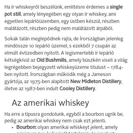
Ha ír whiskeyről beszélünk, említésre érdemes a
single
pot still
, amely lényegében egy olyan ír whiskey, ami
egyetlen lepárlóüzemben, egy üstben készül, részben
malátázott, részben pedig nem malátázott árpából.
Sokak talán meglepődnek rajta, de Írországban jelenleg
mindössze 10 lepárló üzemel, s ezekből 7 csupán az
elmúlt évtizedben nyitott. A legismertebb ír lepárló
kétségkívül az
Old Bushmills
, amely büszkén viseli a világ
legrégebben bejegyzett whiskeyüzeme titulust – 1784-
ben nyitott. Írországban működik még a Jameson
gyártója, az 1975-ben alapított
New Midleton Distillery
,
illetve az 1987-ben indult
Cooley Distillery
.
Az amerikai whiskey
Ha erre a típusra gondolunk, egyből a bourbon ugrik be,
pedig az amerikai whiskey nem csak ezt jelenti.
Bourbon:
olyan amerikai whiskeyt jelent, amely