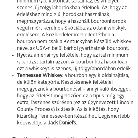
minimum 51% kukoricát tartalmaz, és amelyet
szenes, új tölgyfahordókban érlelnek. Az, hogy az
érleléshez mindig új hordókat használnak,
megmagyarázza, hogy a használt bourbonhordók
végül miért kerülnek Skóciába, az ottani whiskyk
érlelésére. A közhiedelemmel ellentétben a
bourbon nem csak a Kentuckyban készülő whiskey
neve, az USA-n belül bárhol gyárthatnak bourbont.
Rye:
az ameriai rye feltétele, hogy az ital minimum
51% rozst tartalmazzon. A bourbonhoz hasonlóan
ezt a whiskeyt is szenes, új tölgyfahordóban érlelik.
Tennessee Whiskey:
a bourbon egyik oldalhajtása,
de külön kategória. Készítésének feltételei
megegyeznek a bourbonéval – annyi különbséggel,
hogy az érlelést megelőzően ez a típus még egy
extra, faszenes szűrésen (ez az úgynevezett Lincoln
County Process) is átesik. Az is kikötés, hogy
kizárólag Tennessee-ben készülhet. Legismertebb
képviselője a
Jack Daniel’s
.