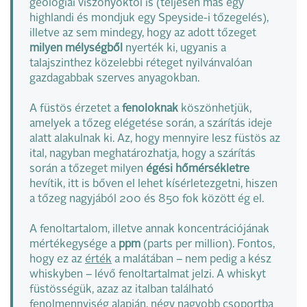
geológiai viszonyoktól is (teljesen más egy
highlandi és mondjuk egy Speyside-i tőzegelés),
illetve az sem mindegy, hogy az adott tőzeget
milyen mélységből
nyerték ki, ugyanis a
talajszinthez közelebbi réteget nyilvánvalóan
gazdagabbak szerves anyagokban.
A füstös érzetet a
fenoloknak
köszönhetjük,
amelyek a tőzeg elégetése során, a szárítás ideje
alatt alakulnak ki. Az, hogy mennyire lesz füstös az
ital, nagyban meghatározhatja, hogy a szárítás
során a tőzeget milyen
égési hőmérsékletre
hevítik, itt is bőven el lehet kísérletezgetni, hiszen
a tőzeg nagyjából 200 és 850 fok között ég el.
A fenoltartalom, illetve annak koncentrációjának
mértékegysége a
ppm
(parts per million). Fontos,
hogy ez az
érték
a malátában – nem pedig a kész
whiskyben – lévő fenoltartalmat jelzi. A whiskyt
füstösségük, azaz az italban található
fenolmennyiség alapján, négy nagyobb csoportba