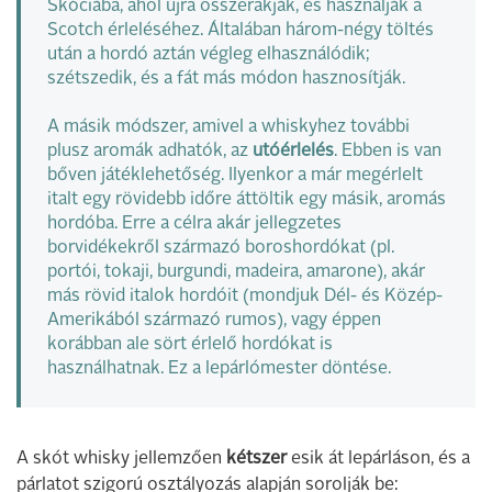
Skóciába, ahol újra összerakják, és használják a
Scotch érleléséhez. Általában három-négy töltés
után a hordó aztán végleg elhasználódik;
szétszedik, és a fát más módon hasznosítják.
A másik módszer, amivel a whiskyhez további
plusz aromák adhatók, az
utóérlelés
. Ebben is van
bőven játéklehetőség. Ilyenkor a már megérlelt
italt egy rövidebb időre áttöltik egy másik, aromás
hordóba. Erre a célra akár jellegzetes
borvidékekről származó boroshordókat (pl.
portói, tokaji, burgundi, madeira, amarone), akár
más rövid italok hordóit (mondjuk Dél- és Közép-
Amerikából származó rumos), vagy éppen
korábban ale sört érlelő hordókat is
használhatnak. Ez a lepárlómester döntése.
A skót whisky jellemzően
kétszer
esik át lepárláson, és a
párlatot szigorú osztályozás alapján sorolják be: