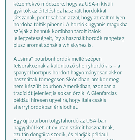
kézenfekvő módszere, hogy az USA-n kívüli
gyártók az érleléshez használt hordókkal
játszanak, pontosabban azzal, hogy az italt milyen
hordóba töltik pihenni. A hordók ugyanis magukba
szívják a bennük korábban tárolt italok
jellegzetességeit, így a használt hordók rengeteg
plusz aromát adnak a whiskyhez is.
A „sima” bourbonhordók mellé szépen
felsorakoznak a különböző sherryhordók is – a
spanyol bortípus hordóit hagyományosan akkor
használták tömegesen Skóciában, amikor még
nem készült bourbon Amerikában, azonban a
tradíciót jelenleg is sokan őrzik. A Glenfarclas
például híresen ügyel rá, hogy itala csakis
sherryhordókban érlelődhet.
Egy új bourbon tölgyfahordó az USA-ban
nagyjából két-öt év után számít használtnak,
ezután dongáira szedik, és eladják például