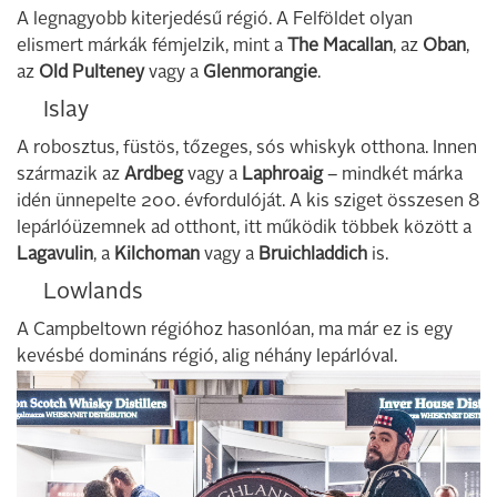
A legnagyobb kiterjedésű régió. A Felföldet olyan
elismert márkák fémjelzik, mint a
The Macallan
, az
Oban
,
az
Old Pulteney
vagy a
Glenmorangie
.
Islay
A robosztus, füstös, tőzeges, sós whiskyk otthona. Innen
származik az
Ardbeg
vagy a
Laphroaig
– mindkét márka
idén ünnepelte 200. évfordulóját. A kis sziget összesen 8
lepárlóüzemnek ad otthont, itt működik többek között a
Lagavulin
, a
Kilchoman
vagy a
Bruichladdich
is.
Lowlands
A Campbeltown régióhoz hasonlóan, ma már ez is egy
kevésbé domináns régió, alig néhány lepárlóval.