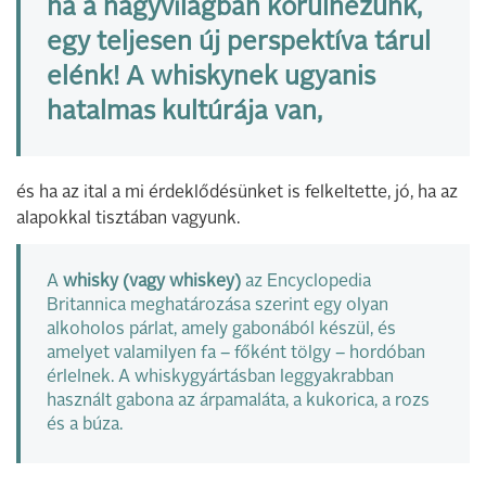
ha a nagyvilágban körülnézünk,
egy teljesen új perspektíva tárul
elénk! A whiskynek ugyanis
hatalmas kultúrája van,
és ha az ital a mi érdeklődésünket is felkeltette, jó, ha az
alapokkal tisztában vagyunk.
A
whisky (vagy whiskey)
az Encyclopedia
Britannica meghatározása szerint egy olyan
alkoholos párlat, amely gabonából készül, és
amelyet valamilyen fa – főként tölgy – hordóban
érlelnek. A whiskygyártásban leggyakrabban
használt gabona az árpamaláta, a kukorica, a rozs
és a búza.