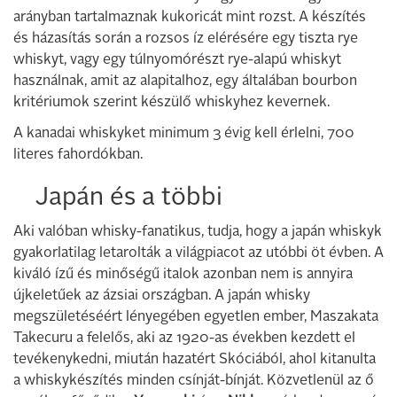
arányban tartalmaznak kukoricát mint rozst. A készítés
és házasítás során a rozsos íz elérésére egy tiszta rye
whiskyt, vagy egy túlnyomórészt rye-alapú whiskyt
használnak, amit az alapitalhoz, egy általában bourbon
kritériumok szerint készülő whiskyhez kevernek.
A kanadai whiskyket minimum 3 évig kell érlelni, 700
literes fahordókban.
Japán és a többi
Aki valóban whisky-fanatikus, tudja, hogy a japán whiskyk
gyakorlatilag letarolták a világpiacot az utóbbi öt évben. A
kiváló ízű és minőségű italok azonban nem is annyira
újkeletűek az ázsiai országban. A japán whisky
megszületéséért lényegében egyetlen ember, Maszakata
Takecuru a felelős, aki az 1920-as években kezdett el
tevékenykedni, miután hazatért Skóciából, ahol kitanulta
a whiskykészítés minden csínját-bínját. Közvetlenül az ő