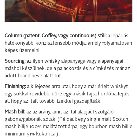
Column (patent, Coffey, vagy continuous) still:
a lepárlás
hatékonyabb, konzisztensebb módja, amely folyamatosan
képes üzemelni
Sourcing:
az ilyen whisky alapanyaga vagy alapanyagai
máshol készülnek, de a palackozás és a címkézés már az
adott brand neve alatt fut.
Finishing:
a kifejezés arra utal, hogy a már érlelt whiskyt
egy sokkal rövidebb időre egy másik fajta hordóba fejtik
át, hogy az italt további ízekkel gazdagítsák.
Mash bill:
az az arány, amit az ital alapjául szolgáló
gabona/gabonák adtak. (Például: egy single malt Scotch
mash billje 100% malátázott árpa, egy bourbon mash billje
minimum 51% kukorica.)