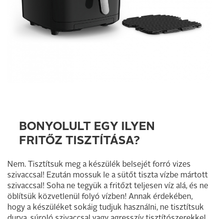
BONYOLULT EGY ILYEN
FRITŐZ TISZTÍTÁSA?
Nem. Tisztítsuk meg a készülék belsejét forró vizes
szivaccsal! Ezután mossuk le a sütőt tiszta vízbe mártott
szivaccsal! Soha ne tegyük a fritőzt teljesen víz alá, és ne
öblítsük közvetlenül folyó vízben! Annak érdekében,
hogy a készüléket sokáig tudjuk használni, ne tisztítsuk
durva, súroló szivaccsal vagy agresszív tisztítószerekkel.