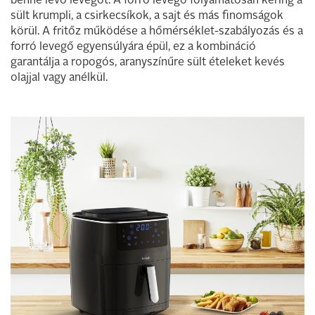
benne lévő levegőt. A forró levegő folyamatosan kering a
sült krumpli, a csirkecsíkok, a sajt és más finomságok
körül. A fritőz működése a hőmérséklet-szabályozás és a
forró levegő egyensúlyára épül, ez a kombináció
garantálja a ropogós, aranyszínűre sült ételeket kevés
olajjal vagy anélkül.