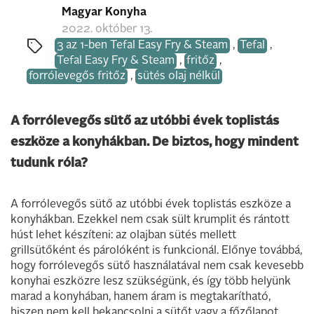
Magyar Konyha
2022. október 13.
3 az 1-ben Tefal Easy Fry & Steam
,
Tefal
,
Tefal Easy Fry & Steam
,
fritőz
,
forrólevegős fritőz
,
sütés olaj nélkül
A forrólevegős sütő az utóbbi évek toplistás
eszköze a konyhákban. De biztos, hogy mindent
tudunk róla?
A forrólevegős sütő az utóbbi évek toplistás eszköze a
konyhákban. Ezekkel nem csak sült krumplit és rántott
húst lehet készíteni: az olajban sütés mellett
grillsütőként és párolóként is funkcionál. Előnye továbbá,
hogy forrólevegős sütő használatával nem csak kevesebb
konyhai eszközre lesz szükségünk, és így több helyünk
marad a konyhában, hanem áram is megtakarítható,
hiszen nem kell bekapcsolni a sütőt vagy a főzőlapot.