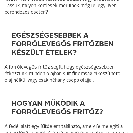
Lássuk, milyen kérdések merülnek még fel egy ilyen
berendezés esetén?
EGÉSZSÉGESEBBEK A
FORRÓLEVEGŐS FRITŐZBEN
KÉSZÜLT ÉTELEK?
A forrólevegős fritőz segít, hogy egészségesebben
étkezzünk. Minden olajban sült finomság elkészíthető
olaj nélkül vagy csak néhány csepp olajjal.
HOGYAN MŰKÖDIK A
FORRÓLEVEGŐS FRITŐZ?
A fedél alatt egy fűtőelem található, amely felmelegíti a