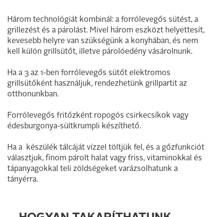
Három technológiát kombinál: a forrólevegős sütést, a
grillezést és a párolást. Mivel három eszközt helyettesít,
kevesebb helyre van szükségünk a konyhában, és nem
kell külön grillsütőt, illetve párolóedény vásárolnunk.
Ha a 3 az 1-ben forrólevegős sütőt elektromos
grillsütőként használjuk, rendezhetünk grillpartit az
otthonunkban.
Forrólevegős fritőzként ropogós csirkecsíkok vagy
édesburgonya-sültkrumpli készíthető.
Ha a készülék tálcáját vízzel töltjük fel, és a gőzfunkciót
választjuk, finom párolt halat vagy friss, vitaminokkal és
tápanyagokkal teli zöldségeket varázsolhatunk a
tányérra.