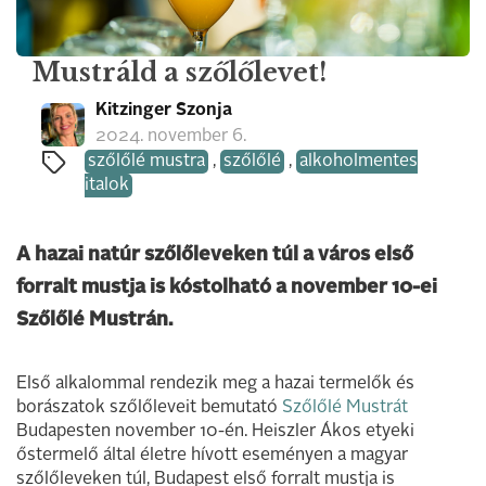
Mustráld a szőlőlevet!
Kitzinger Szonja
2024. november 6.
szőlőlé mustra
,
szőlőlé
,
alkoholmentes
italok
A hazai natúr szőlőleveken túl a város első
forralt mustja is kóstolható a november 10-ei
Szőlőlé Mustrán.
Első alkalommal rendezik meg a hazai termelők és
borászatok szőlőleveit bemutató
Szőlőlé Mustrát
Budapesten november 10-én. Heiszler Ákos etyeki
őstermelő által életre hívott eseményen a magyar
szőlőleveken túl, Budapest első forralt mustja is