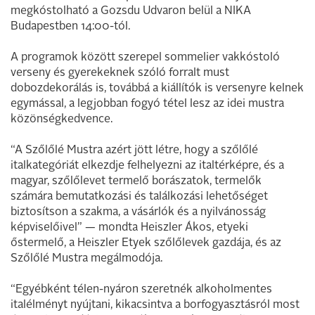
megkóstolható a Gozsdu Udvaron belül a NIKA
Budapestben 14:00-tól.
A programok között szerepel sommelier vakkóstoló
verseny és gyerekeknek szóló forralt must
dobozdekorálás is, továbbá a kiállítók is versenyre kelnek
egymással, a legjobban fogyó tétel lesz az idei mustra
közönségkedvence.
“A Szőlőlé Mustra azért jött létre, hogy a szőlőlé
italkategóriát elkezdje felhelyezni az italtérképre, és a
magyar, szőlőlevet termelő borászatok, termelők
számára bemutatkozási és találkozási lehetőséget
biztosítson a szakma, a vásárlók és a nyilvánosság
képviselőivel” — mondta Heiszler Ákos, etyeki
őstermelő, a Heiszler Etyek szőlőlevek gazdája, és az
Szőlőlé Mustra megálmodója.
“Egyébként télen-nyáron szeretnék alkoholmentes
italélményt nyújtani, kikacsintva a borfogyasztásról most