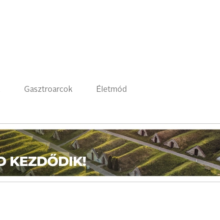
k
Gasztroarcok
Életmód