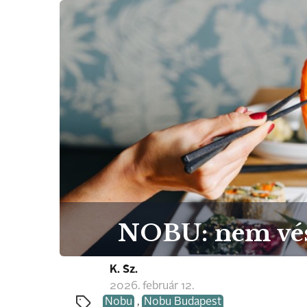
NOBU: nem vész
K. Sz.
2026. február 12.
Nobu
,
Nobu Budapest