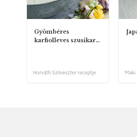
Gyömbéres
Jap
karfiolleves szusikarfiollal
Horváth Szilveszter receptje
Maki 