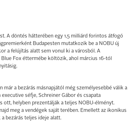
. A döntés hátterében egy 1,5 milliárd forintos átfogó
világpremierként Budapesten mutatkozik be a NOBU új
a felújítás alatt sem vonul ki a városból. A
Blue Fox éttermébe költözik, ahol március 16-tól
yitásig.
 már a bezárás másnapjától még személyesebbé válik a
xecutive séfje, Schreiner Gábor és csapata
 ott, helyben prezentálják a teljes NOBU-élményt.
jd meg a vendégek saját terében. Emellett az ikonikus
 bezárás teljes ideje alatt.