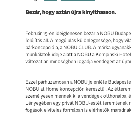
Bezár, hogy aztán újra kinyithasson.
Február 15-én ideiglenesen bezár a NOBU Budapest
felújítás áll. A megújulás különlegessége, hogy 
bárkoncepciója, a NOBU CLUB. A márka ugyanakkor 
munkálatok ideje alatt a NOBU a Kempinski Hotel 
változatlan minőségben fogadja vendégeit az újran
Ezzel párhuzamosan a NOBU jelenléte Budapesten
NOBU at Home koncepción keresztül. Az étterem e
személyesen mennek ki a vendégek otthonaiba, és
Lényegében egy privát NOBU-estét teremtenek ma
fogások elviteles formában is elérhetők maradnak a