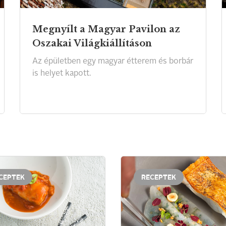
Megnyílt a Magyar Pavilon az
Oszakai Világkiállításon
Az
épületben
egy
magyar
étterem
és
borbár
is
helyet
kapott.
CEPTEK
RECEPTEK