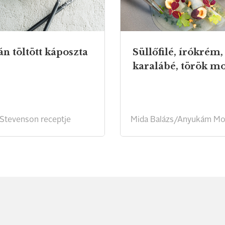
án
töltött
káposzta
Süllőfilé, írókrém,
Stevenson receptje