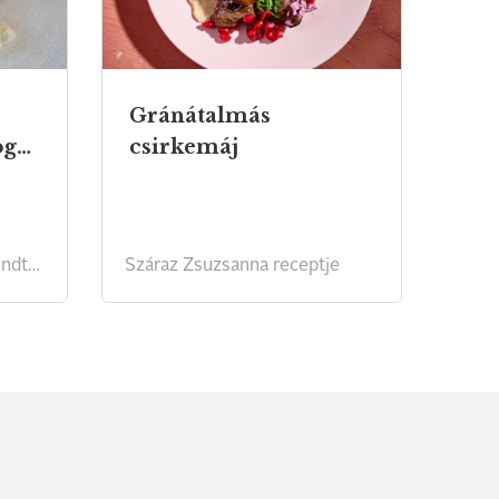
Gránátalmás
karalábé, török mogyoró
csirkemáj
Mida Balázs/Anyukám Mondta receptje
Száraz Zsuzsanna receptje