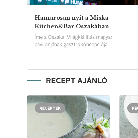
Hamarosan nyit a Miska
Kitchen&Bar Oszakában
Íme
a
Oszakai
Világkiállítás
magyar
pavilonjának
gasztrokoncepciója.
RECEPT AJÁNLÓ
RECEPTEK
RE