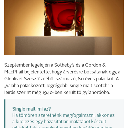
Szeptember legelején a Sotheby’s és a Gordon &
MacPhail bejelentette, hogy árverésre bocsátanak egy, a
Glenlivet Szeszfőzdéből származó, 80 éves palackot. A
„valaha palackozott, legrégebbi single malt scotch” a
leírás szerint még 1940-ben került tölgyfahordóba.
Single malt, mi az?
Ha tömören szeretnénk megfogalmazni, akkor ez
a kifejezés egy házasítatlan malátából készült