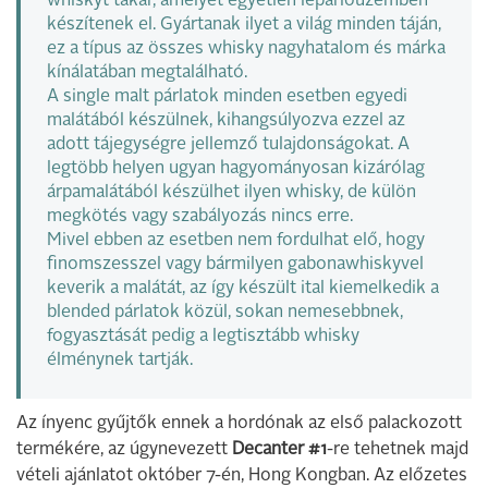
whiskyt takar, amelyet egyetlen lepárlóüzemben
készítenek el. Gyártanak ilyet a világ minden táján,
ez a típus az összes whisky nagyhatalom és márka
kínálatában megtalálható.
A single malt párlatok minden esetben egyedi
malátából készülnek, kihangsúlyozva ezzel az
adott tájegységre jellemző tulajdonságokat. A
legtöbb helyen ugyan hagyományosan kizárólag
árpamalátából készülhet ilyen whisky, de külön
megkötés vagy szabályozás nincs erre.
Mivel ebben az esetben nem fordulhat elő, hogy
finomszesszel vagy bármilyen gabonawhiskyvel
keverik a malátát, az így készült ital kiemelkedik a
blended párlatok közül, sokan nemesebbnek,
fogyasztását pedig a legtisztább whisky
élménynek tartják.
Az ínyenc gyűjtők ennek a hordónak az első palackozott
termékére, az úgynevezett
Decanter #1
-re tehetnek majd
vételi ajánlatot október 7-én, Hong Kongban. Az előzetes