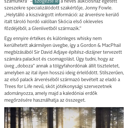
számunkra” –
szögezte le
a neves aukciósház égetett
szeszekre specializálódott szakértője, Jonny Fowle.
„Helytálló a kiszivárgott információ: az árverésre kerülő
italt tároló hordó valóban Skócia első okleveles
főzdéjéből, a Glenlivetből származik.”
Egy ennyire értékes és különleges whisky nem
kerülhetett akármilyen üvegbe, így a Gordon & MacPhail
megbízásából Sir David Adjaye építész-dizájner tervezett
számára palackot és csomagolást. Úgy tudni, hogy az
üveg „doboza” annak a tölgyfahordónak állít tiszteletet,
amelyben az ital ilyen hosszú ideig érlelődött. Stílszerűen,
az első palack árveréséből származó bevételt az eladó a
Trees for Life nevű, skót jótékonysági szervezetnek
adományozza, amely majd a kaledóniai erdők
megőrzésére használhatja az összeget.