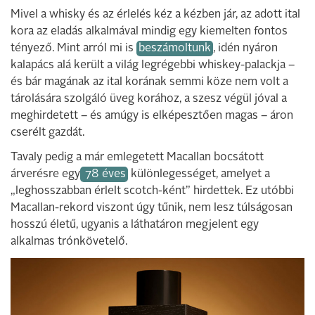
Mivel a whisky és az érlelés kéz a kézben jár, az adott ital
kora az eladás alkalmával mindig egy kiemelten fontos
tényező. Mint arról mi is
beszámoltunk
, idén nyáron
kalapács alá került a világ legrégebbi whiskey-palackja –
és bár magának az ital korának semmi köze nem volt a
tárolására szolgáló üveg korához, a szesz végül jóval a
meghirdetett – és amúgy is elképesztően magas – áron
cserélt gazdát.
Tavaly pedig a már emlegetett Macallan bocsátott
árverésre egy
78 éves
különlegességet, amelyet a
„leghosszabban érlelt scotch-ként” hirdettek. Ez utóbbi
Macallan-rekord viszont úgy tűnik, nem lesz túlságosan
hosszú életű, ugyanis a láthatáron megjelent egy
alkalmas trónkövetelő.