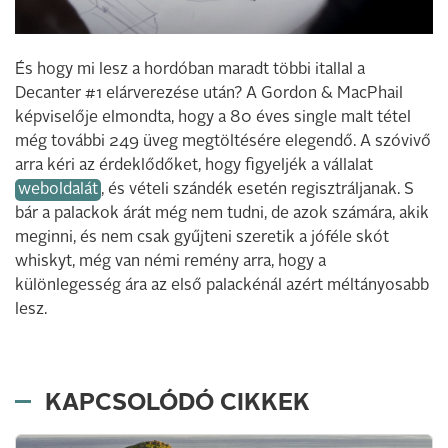
És hogy mi lesz a hordóban maradt többi itallal a
Decanter #1 elárverezése után? A Gordon & MacPhail
képviselője elmondta, hogy a 80 éves single malt tétel
még további 249 üveg megtöltésére elegendő. A szóvivő
arra kéri az érdeklődőket, hogy figyeljék a vállalat
weboldalát
, és vételi szándék esetén regisztráljanak. S
bár a palackok árát még nem tudni, de azok számára, akik
meginni, és nem csak gyűjteni szeretik a jóféle skót
whiskyt, még van némi remény arra, hogy a
különlegesség ára az első palackénál azért méltányosabb
lesz.
KAPCSOLÓDÓ CIKKEK