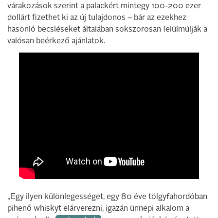
várakozások szerint a palackért mintegy 100-200 ezer
dollárt fizethet ki az új tulajdonos – bár az ezekhez
hasonló becsléseket általában sokszorosan felülmúlják a
valósan beérkező ajánlatok.
„Egy ilyen különlegességet, egy 80 éve tölgyfahordóban
pihenő whiskyt elárverezni, igazán ünnepi alkalom a