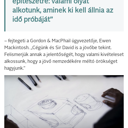
építészetre: valami olyat
alkotunk, aminek ki kell állnia az
idő próbáját”
– fejtegeti a Gordon & MacPhail ügyvezetője, Ewen
Mackintosh. „Cégünk és Sir David is a jövőbe tekint.
Felismerjük annak a jelentőségét, hogy valami kivételeset
alkossunk, hogy a jövő nemzedékére méltó örökséget
hagyjunk.”