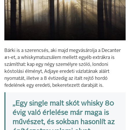
Bárki is a szerencsés, aki majd megvásárolja a Decanter
#1-et, a whiskymatuzsálem mellett egyéb extrákra is
számíthat: kap egy négy személyre szóló, londoni
kóstolási élményt, Adjaye eredeti vázlatának aláírt
nyomatát, illetve a 8 évtizedig az italt rejtő hordó
fedelének egy eredeti, bekeretezett darabját is.
„Egy single malt skót whisky 80
évig való érlelése már maga is
művészet, és sokban hasonlít az