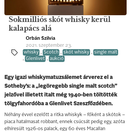
Sokmilliós skót whisky kerül
kalapács alá
Orbán Szilvia
2021. szeptember 23.
whisky
,
Scotch
,
skót whisky
,
single malt
,
Glenlivet
,
aukció
Egy igazi whiskymatuzsálemet árverez el a
Sotheby’s: a „legöregebb single malt scotch”
jelzővel illetett italt még 1940-ben töltötték
tölgyfahordóba a Glenlivet Szeszfőzdében.
Néhány évvel ezelőtt a ritka whiskyk – főként a skótok –
piaca hatalmasat robbant, ennek csúcsát pedig egy, azóta
elhíresült 1926-os palack, egy 60 éves Macallan