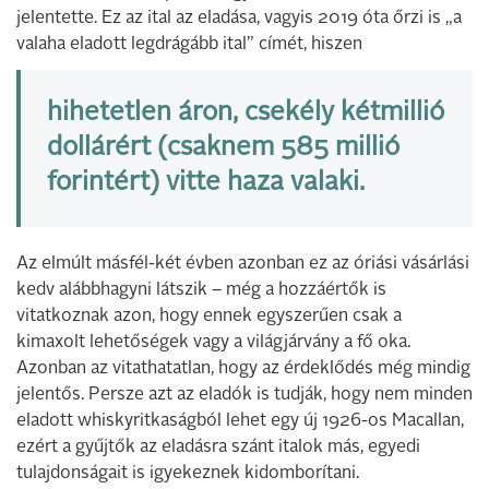
jelentette. Ez az ital az eladása, vagyis 2019 óta őrzi is „a
valaha eladott legdrágább ital” címét, hiszen
hihetetlen áron, csekély kétmillió
dollárért (csaknem 585 millió
forintért) vitte haza valaki.
Az elmúlt másfél-két évben azonban ez az óriási vásárlási
kedv alábbhagyni látszik – még a hozzáértők is
vitatkoznak azon, hogy ennek egyszerűen csak a
kimaxolt lehetőségek vagy a világjárvány a fő oka.
Azonban az vitathatatlan, hogy az érdeklődés még mindig
jelentős. Persze azt az eladók is tudják, hogy nem minden
eladott whiskyritkaságból lehet egy új 1926-os Macallan,
ezért a gyűjtők az eladásra szánt italok más, egyedi
tulajdonságait is igyekeznek kidomborítani.