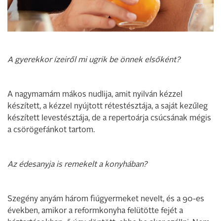
A gyerekkor ízeiről mi ugrik be önnek elsőként?
A nagymamám mákos nudlija, amit nyilván kézzel
készített, a kézzel nyújtott rétestésztája, a saját kezűleg
készített levestésztája, de a repertoárja csúcsának mégis
a csörögefánkot tartom.
Az édesanyja is remekelt a konyhában?
Szegény anyám három fiúgyermeket nevelt, és a 90-es
években, amikor a reformkonyha felütötte fejét a