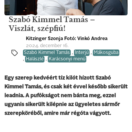
Szabó Kimmel Tamás –
Viszlát, szépfiú!
Kitzinger Szonja Fotó: Vinkó Andrea
2024. december 16.
Szabó Kimmel Tamás
,
Interjú
,
Mákosguba
,
Halászlé
,
Karácsonyi menü
Egy szerep kedvéért tíz kilót hízott Szabó
Kimmel Tamás, és csak két évvel később sikerült
leadnia. A pufókságot nem bánta meg, ezzel
ugyanis sikerült kilépnie az ügyeletes sármőr
szerepköréből, amire már régóta vágyott.