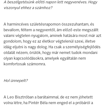
A beszélgetésünk előtti napon lett negyvenéves. Hogy
viszonyul ehhez a számhoz?
A harmincéves születésnapomon összezuhantam, és
bevallom, féltem a negyventől, ám előző este megszállt
valami végtelen nyugalom, aminek hatására most már azt
gondolom, hogy ez az életkor végtelenül szexi, illetve
idáig eljutni is nagy dolog. Ha csak a személyiségfejlődés
oldalát nézem, örülök, hogy már nemet tudok mondani
olyan kapcsolódásokra, amelyek egyáltalán nem
komfortosak számomra.
Hol ünnepelt?
A Leo Bisztróban a barátaimmal, de ez nem jöhetett
volna létre, ha Pintér Béla nem enged el a próbáról a