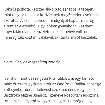
Kakaós piskóta, kétszer akkora tojáshabbal a tetején,
mint maga a tészta, a korízlésnek megfelelően csokidara
szórattal. A szülinapomon mindig ilyet kaptam, de rég
eltűnt az életemből. Egy időben gyanakodni kezdtem,
hogy talán csak a képzeletem szüleménye volt, de
nemrég találkoztam valakivel, aki tudta, miről beszélek.
Hova ül be, ha magát kényezteti?
Ide, ahol most beszélgetünk, a Tatiba, ami egy farm to
table étterem, gyakran járok az OnoPoké Ballba, ahol egy
kollagénbomba csirkelevest szoktam enni, vagy a Mák
Bisztróba Mizsei Janihoz. Tizenéve kóstoltam először a
tonhalsteakjét, ami az agyamba égett, nemrég pedig