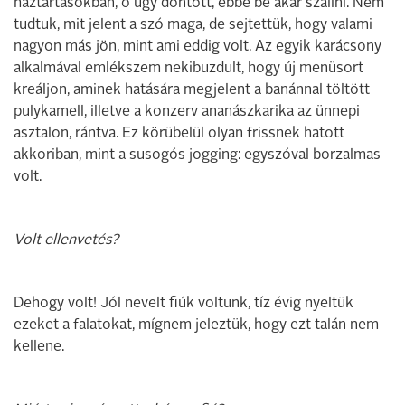
háztartásokban, ő úgy döntött, ebbe be akar szállni. Nem
tudtuk, mit jelent a szó maga, de sejtettük, hogy valami
nagyon más jön, mint ami eddig volt. Az egyik karácsony
alkalmával emlékszem nekibuzdult, hogy új menüsort
kreáljon, aminek hatására megjelent a banánnal töltött
pulykamell, illetve a konzerv ananászkarika az ünnepi
asztalon, rántva. Ez körübelül olyan frissnek hatott
akkoriban, mint a susogós jogging: egyszóval borzalmas
volt.
Volt ellenvetés?
Dehogy volt! Jól nevelt fiúk voltunk, tíz évig nyeltük
ezeket a falatokat, mígnem jeleztük, hogy ezt talán nem
kellene.