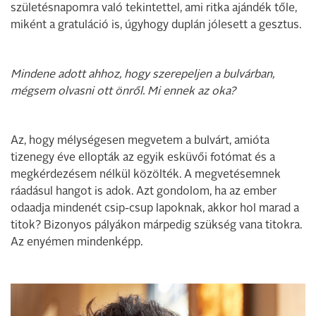
születésnapomra való tekintettel, ami ritka ajándék tőle,
miként a gratuláció is, úgyhogy duplán jólesett a gesztus.
Mindene adott ahhoz, hogy szerepeljen a bulvárban,
mégsem olvasni ott önről. Mi ennek az oka?
Az, hogy mélységesen megvetem a bulvárt, amióta
tizenegy éve ellopták az egyik esküvői fotómat és a
megkérdezésem nélkül közölték. A megvetésemnek
ráadásul hangot is adok. Azt gondolom, ha az ember
odaadja mindenét csip-csup lapoknak, akkor hol marad a
titok? Bizonyos pályákon márpedig szükség vana titokra.
Az enyémen mindenképp.