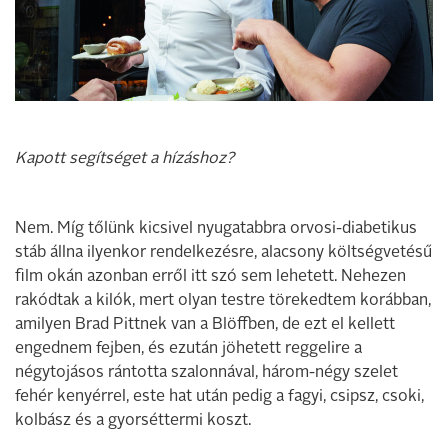
Kapott segítséget a hízáshoz?
Nem. Míg tőlünk kicsivel nyugatabbra orvosi-diabetikus
stáb állna ilyenkor rendelkezésre, alacsony költségvetésű
film okán azonban erről itt szó sem lehetett. Nehezen
rakódtak a kilók, mert olyan testre törekedtem korábban,
amilyen Brad Pittnek van a Blöffben, de ezt el kellett
engednem fejben, és ezután jöhetett reggelire a
négytojásos rántotta szalonnával, három-négy szelet
fehér kenyérrel, este hat után pedig a fagyi, csipsz, csoki,
kolbász és a gyorséttermi koszt.