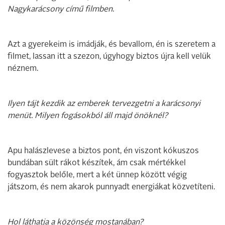
Nagykarácsony című filmben.
Azt a gyerekeim is imádják, és bevallom, én is szeretem a
filmet, lassan itt a szezon, úgyhogy biztos újra kell velük
néznem.
Ilyen tájt kezdik az emberek tervezgetni a karácsonyi
menüt. Milyen fogásokból áll majd önöknél?
Apu halászlevese a biztos pont, én viszont kókuszos
bundában sült rákot készítek, ám csak mértékkel
fogyasztok belőle, mert a két ünnep között végig
játszom, és nem akarok punnyadt energiákat közvetíteni.
Hol láthatja a közönség mostanában?