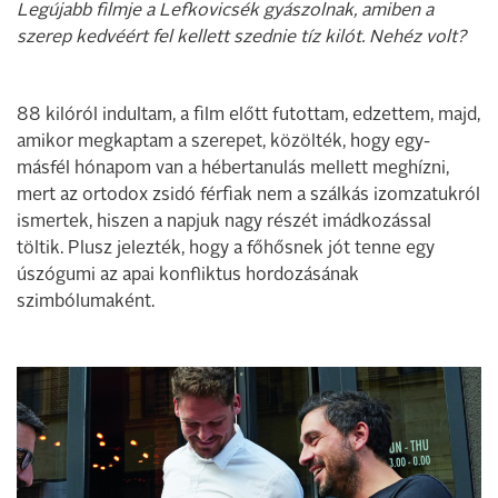
Legújabb filmje a Lefkovicsék gyászolnak, amiben a
szerep kedvéért fel kellett szednie tíz kilót. Nehéz volt?
88 kilóról indultam, a film előtt futottam, edzettem, majd,
amikor megkaptam a szerepet, közölték, hogy egy-
másfél hónapom van a hébertanulás mellett meghízni,
mert az ortodox zsidó férfiak nem a szálkás izomzatukról
ismertek, hiszen a napjuk nagy részét imádkozással
töltik. Plusz jelezték, hogy a főhősnek jót tenne egy
úszógumi az apai konfliktus hordozásának
szimbólumaként.