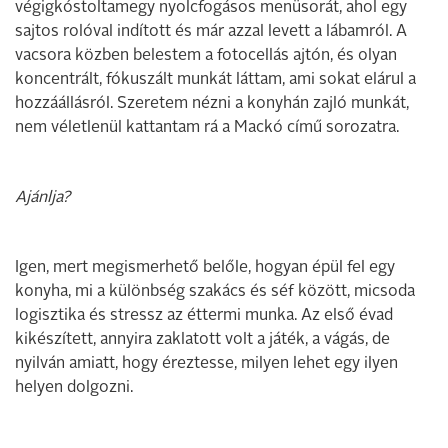
végigkóstoltamegy nyolcfogásos menüsorát, ahol egy
sajtos rolóval indított és már azzal levett a lábamról. A
vacsora közben belestem a fotocellás ajtón, és olyan
koncentrált, fókuszált munkát láttam, ami sokat elárul a
hozzáállásról. Szeretem nézni a konyhán zajló munkát,
nem véletlenül kattantam rá a Mackó című sorozatra.
Ajánlja?
Igen, mert megismerhető belőle, hogyan épül fel egy
konyha, mi a különbség szakács és séf között, micsoda
logisztika és stressz az éttermi munka. Az első évad
kikészített, annyira zaklatott volt a játék, a vágás, de
nyilván amiatt, hogy éreztesse, milyen lehet egy ilyen
helyen dolgozni.