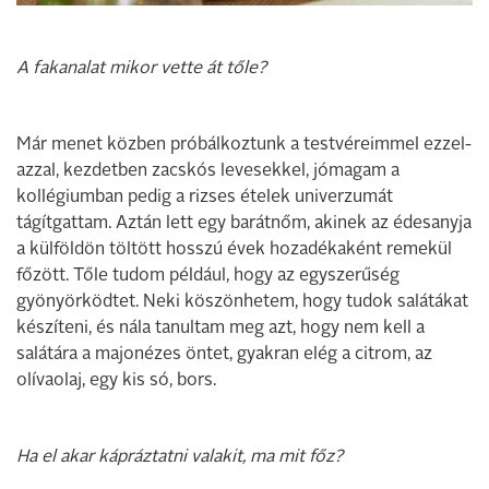
A fakanalat mikor vette át tőle?
Már menet közben próbálkoztunk a testvéreimmel ezzel-
azzal, kezdetben zacskós levesekkel, jómagam a
kollégiumban pedig a rizses ételek univerzumát
tágítgattam. Aztán lett egy barátnőm, akinek az édesanyja
a külföldön töltött hosszú évek hozadékaként remekül
főzött. Tőle tudom például, hogy az egyszerűség
gyönyörködtet. Neki köszönhetem, hogy tudok salátákat
készíteni, és nála tanultam meg azt, hogy nem kell a
salátára a majonézes öntet, gyakran elég a citrom, az
olívaolaj, egy kis só, bors.
Ha el akar kápráztatni valakit, ma mit főz?