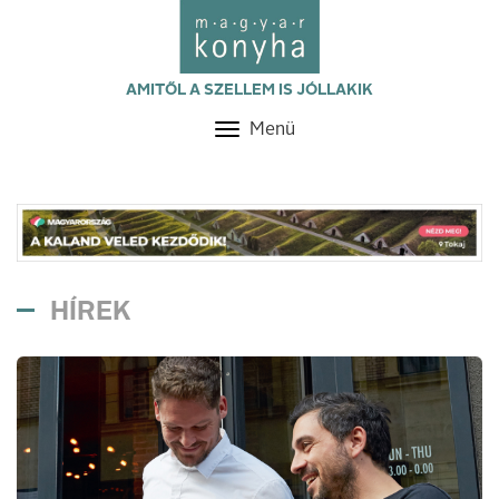
AMITŐL A SZELLEM IS JÓLLAKIK
Menü
Toggle
navigation
HÍREK