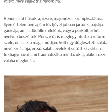
Miért, mire vágyott a három fiú?
Rendes süt húsokra, rizsre, majonézes krumplisalátára.
Ilyen értelemben apám főztjével jobban jártunk, pájslija,
gánicája, ami a dödölle mifelénk, vagy a pörköltjei hét
nyelven beszéltek. Persze őt is meglegyintette a reform
szele, de csak a maga módján. Volt egy döglesztett saláta
nevű kreációja, értsd: salátaleveleket sütött ki zsírban,
fokhagymával, ami traumatizálta mindazokat, akiket ezzel
valaha megkínált.