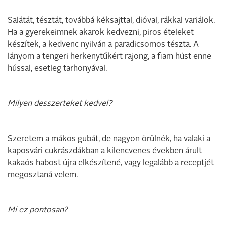
Salátát, tésztát, továbbá kéksajttal, dióval, rákkal variálok.
Ha a gyerekeimnek akarok kedvezni, piros ételeket
készítek, a kedvenc nyilván a paradicsomos tészta. A
lányom a tengeri herkenytűkért rajong, a fiam húst enne
hússal, esetleg tarhonyával.
Milyen desszerteket kedvel?
Szeretem a mákos gubát, de nagyon örülnék, ha valaki a
kaposvári cukrászdákban a kilencvenes években árult
kakaós habost újra elkészítené, vagy legalább a receptjét
megosztaná velem.
Mi ez pontosan?