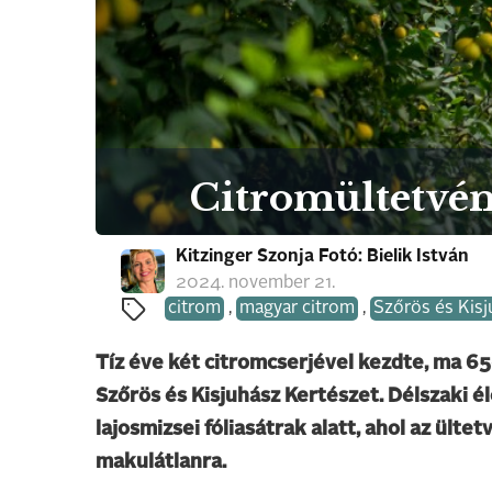
Citromültetvé
Kitzinger Szonja Fotó: Bielik István
2024. november 21.
citrom
,
magyar citrom
,
Szőrös és Kisj
Tíz éve két citromcserjével kezdte, ma 
Szőrös és Kisjuhász Kertészet. Délszaki 
lajosmizsei fóliasátrak alatt, ahol az ült
makulátlanra.