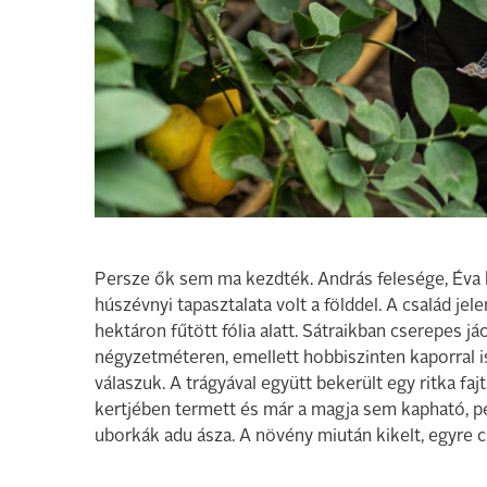
Persze ők sem ma kezdték. András felesége, Éva k
húszévnyi tapasztalata volt a földdel. A család j
hektáron fűtött fólia alatt. Sátraikban cserepes j
négyzetméteren, emellett hobbiszinten kaporral is
válaszuk. A trágyával együtt bekerült egy ritka f
kertjében termett és már a magja sem kapható, pe
uborkák adu ásza. A növény miután kikelt, egyre c