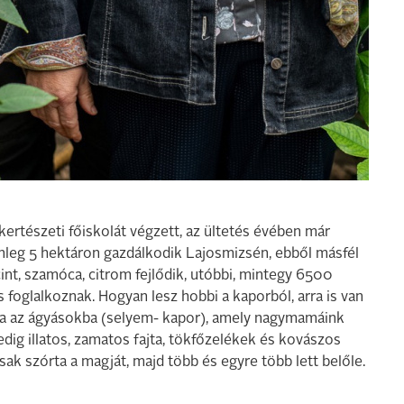
ertészeti főiskolát végzett, az ültetés évében már
elenleg 5 hektáron gazdálkodik Lajosmizsén, ebből másfél
ácint, szamóca, citrom fejlődik, utóbbi, mintegy 6500
 foglalkoznak. Hogyan lesz hobbi a kaporból, arra is van
ajta az ágyásokba (selyem- kapor), amely nagymamáink
dig illatos, zamatos fajta, tökfőzelékek és kovászos
sak szórta a magját, majd több és egyre több lett belőle.