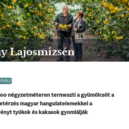
ny Lajosmizsén
uhász
6500 négyzetméteren termeszti a gyümölcsöt a
életérzés magyar hangulatelemekkel a
etvényt tyúkok és kakasok gyomlálják