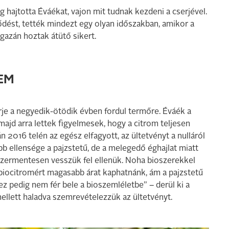
ág hajtotta Éváékat, vajon mit tudnak kezdeni a cserjével.
dést, tették mindezt egy olyan időszakban, amikor a
gazán hoztak átütő sikert.
EM
rje a negyedik-ötödik évben fordul termőre. Éváék a
ajd arra lettek figyelmesek, hogy a citrom teljesen
n 2016 telén az egész elfagyott, az ültetvényt a nulláról
abb ellensége a pajzstetű, de a melegedő éghajlat miatt
yszermentesen vesszük fel ellenük. Noha bioszerekkel
iocitromért magasabb árat kaphatnánk, ám a pajzstetű
 ez pedig nem fér bele a bioszemléletbe” – derül ki a
llett haladva szemrevételezzük az ültetvényt.