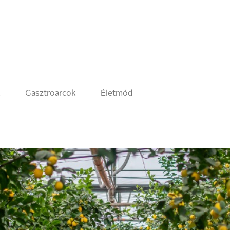
k
Gasztroarcok
Életmód