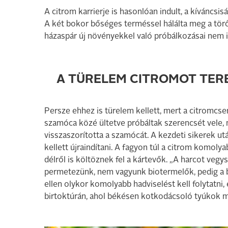
A citrom karrierje is hasonlóan indult, a kíváncsis
A két bokor bőséges terméssel hálálta meg a törő
házaspár új növényekkel való próbálkozásai nem i
A TÜRELEM CITROMOT TER
Persze ehhez is türelem kellett, mert a citromcse
szamóca közé ültetve próbáltak szerencsét vele, m
visszaszorította a szamócát. A kezdeti sikerek utá
kellett újraindítani. A fagyon túl a citrom komoly
délről is költöznek fel a kártevők. „A harcot veg
permetezünk, nem vagyunk biotermelők, pedig a b
ellen olykor komolyabb hadviselést kell folytatni,
birtoktúrán, ahol békésen kotkodácsoló tyúkok me