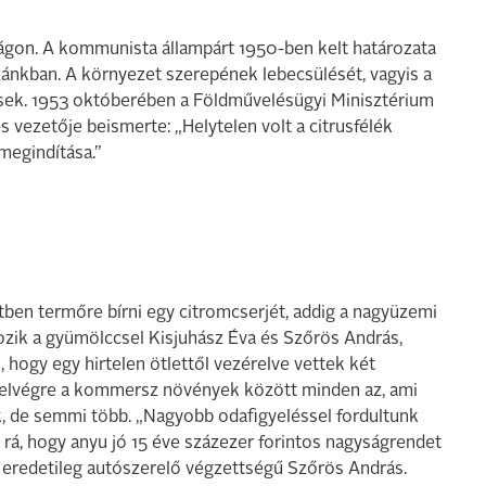
gon. A kommunista állampárt 1950-ben kelt határozata
azánkban. A környezet szerepének lebecsülését, vagyis a
tékesek. 1953 októberében a Földművelésügyi Minisztérium
 vezetője beismerte: „Helytelen volt a citrusfélék
egindítása.”
tben termőre bírni egy citromcserjét, addig a nagyüzemi
ozik a gyümölccsel Kisjuhász Éva és Szőrös András,
, hogy egy hirtelen ötlettől vezérelve vettek két
, elvégre a kommersz növények között minden az, ami
ak, de semmi több. „Nagyobb odafigyeléssel fordultunk
rá, hogy anyu jó 15 éve százezer forintos nagyságrendet
 eredetileg autószerelő végzettségű Szőrös András.