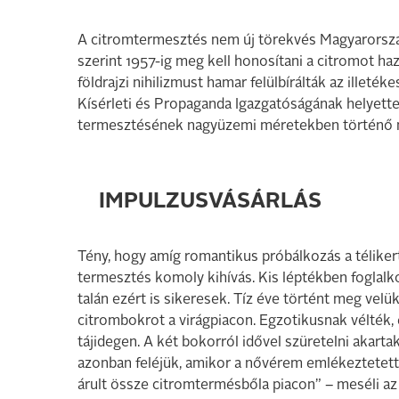
A citromtermesztés nem új törekvés Magyarorszá
szerint 1957-ig meg kell honosítani a citromot h
földrajzi nihilizmust hamar felülbírálták az ille
Kísérleti és Propaganda Igazgatóságának helyettes
termesztésének nagyüzemi méretekben történő m
IMPULZUSVÁSÁRLÁS
Tény, hogy amíg romantikus próbálkozás a téliker
termesztés komoly kihívás. Kis léptékben foglalk
talán ezért is sikeresek. Tíz éve történt meg velük
citrombokrot a virágpiacon. Egzotikusnak vélték
tájidegen. A két bokorról idővel szüretelni akart
azonban feléjük, amikor a nővérem emlékeztetett 
árult össze citromtermésbőla piacon” – meséli az