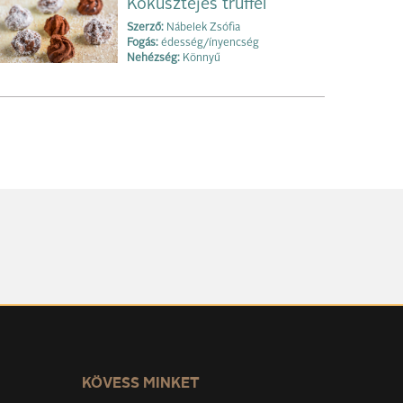
Kókusztejes trüffel
Szerző:
Nábelek Zsófia
Fogás:
édesség/ínyencség
Nehézség:
Könnyű
KÖVESS MINKET