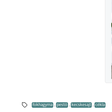
fokhagyma
,
pestó
,
kecskesajt
,
cékla