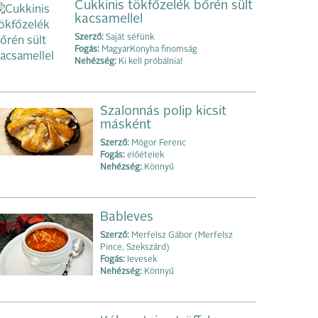
Cukkinis tökfőzelék bőrén sült
kacsamellel
Szerző:
Saját séfünk
Fogás:
MagyarKonyha finomság
Nehézség:
Ki kell próbálnia!
Szalonnás polip kicsit
másként
Szerző:
Mógor Ferenc
Fogás:
előételek
Nehézség:
Könnyű
Bableves
Szerző:
Merfelsz Gábor (Merfelsz
Pince, Szekszárd)
Fogás:
levesek
Nehézség:
Könnyű