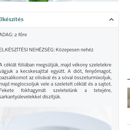
Elkészítés
ADAG: 2 főre
ELKÉSZÍTÉSI NEHÉZSÉG: Közepesen nehéz
A céklát fóliában megsütjük, majd vékony szeletekre
vágjuk a kecskesajttal együtt. A diót, fenyőmagot,
bazsalikomot az olívával és a sóval összeturmixoljuk,
majd meglocsoljuk vele a szeletelt céklát és a sajtot.
Fekete fokhagymát szeletelünk a tetejére,
sarkantyúlevelekkel díszítjük.