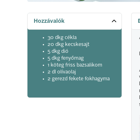
Hozzávalók
30 dkg cékla
20 dkg kecskesajt
5 dkg dió
5 dkg fenyőmag
1 köteg friss bazsalikom
2 dl olívaolaj
2 gerezd fekete fokhagyma