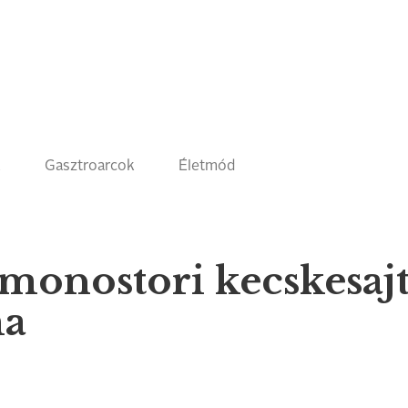
k
Gasztroarcok
Életmód
monostori kecskesajt,
ma