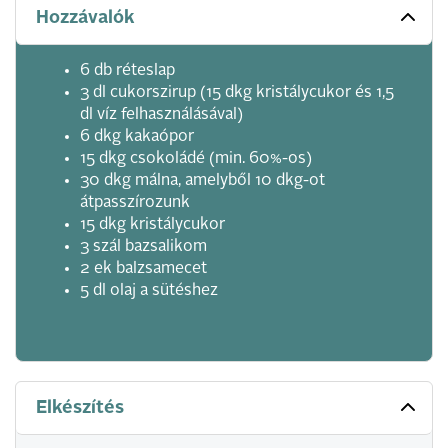
Hozzávalók
6 db réteslap
3 dl cukorszirup (15 dkg kristálycukor és 1,5
dl víz felhasználásával)
6 dkg kakaópor
15 dkg csokoládé (min. 60%-os)
30 dkg málna, amelyből 10 dkg-ot
átpasszírozunk
15 dkg kristálycukor
3 szál bazsalikom
2 ek balzsamecet
5 dl olaj a sütéshez
Elkészítés