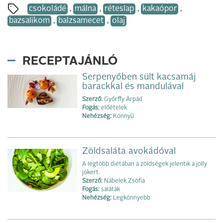
csokoládé
,
málna
,
réteslap
,
kakaópor
,
bazsalikom
,
balzsamecet
,
olaj
RECEPTAJÁNLÓ
Serpenyőben sült kacsamáj
barackkal és mandulával
Szerző:
Győrffy Árpád
Fogás:
előételek
Nehézség:
Könnyű
Zöldsaláta avokádóval
A legtöbb diétában a zöldségek jelentik a jolly
jokert.
Szerző:
Nábelek Zsófia
Fogás:
saláták
Nehézség:
Legkönnyebb