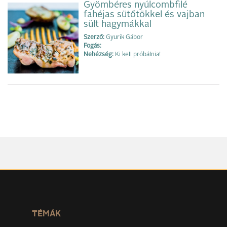
Gyömbéres nyúlcombfilé
fahéjas sütőtökkel és vajban
sült hagymákkal
Szerző:
Gyurik Gábor
Fogás:
Nehézség:
Ki kell próbálnia!
TÉMÁK