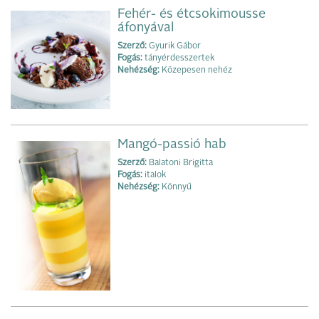
Fehér- és étcsokimousse
áfonyával
Szerző:
Gyurik Gábor
Fogás:
tányérdesszertek
Nehézség:
Közepesen nehéz
Mangó-passió hab
Szerző:
Balatoni Brigitta
Fogás:
italok
Nehézség:
Könnyű