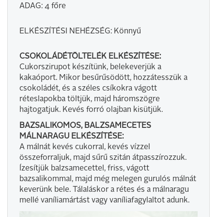
ADAG: 4 főre
ELKÉSZÍTÉSI NEHÉZSÉG: Könnyű
CSOKOLÁDÉTÖLTELÉK ELKÉSZÍTÉSE:
Cukorszirupot készítünk, belekeverjük a
kakaóport. Mikor besűrűsödött, hozzátesszük a
csokoládét, és a széles csíkokra vágott
réteslapokba töltjük, majd háromszögre
hajtogatjuk. Kevés forró olajban kisütjük.
BAZSALIKOMOS, BALZSAMECETES
MÁLNARAGU ELKÉSZÍTÉSE:
A málnát kevés cukorral, kevés vízzel
összeforraljuk, majd sűrű szitán átpasszírozzuk.
Ízesítjük balzsamecettel, friss, vágott
bazsalikommal, majd még melegen gurulós málnát
keverünk bele. Tálaláskor a rétes és a málnaragu
mellé vaníliamártást vagy vaníliafagylaltot adunk.