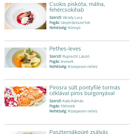
Csokis piskóta, málna,
fehércsokihab
Szerző:
Várady Luca
Fogás:
tányérdesszertek
Nehézség:
Könnyű
Pethes-leves
Szerző:
Ruprecht László
Fogás:
levesek
Nehézség:
Közepesen nehéz
Pirosra sült pontyfilé tormás
céklával piros burgonyával
Szerző:
Kalla Kálmán
Fogás:
főételek
Nehézség:
Közepesen nehéz
Paszternákpüré zsályás