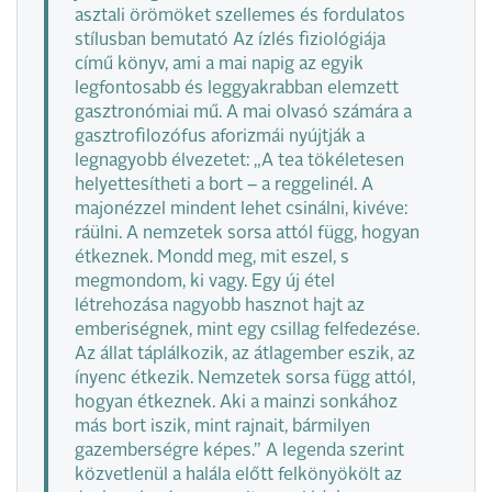
asztali örömöket szellemes és fordulatos
stílusban bemutató Az ízlés fiziológiája
című könyv, ami a mai napig az egyik
legfontosabb és leggyakrabban elemzett
gasztronómiai mű. A mai olvasó számára a
gasztrofilozófus aforizmái nyújtják a
legnagyobb élvezetet: „A tea tökéletesen
helyettesítheti a bort – a reggelinél. A
majonézzel mindent lehet csinálni, kivéve:
ráülni. A nemzetek sorsa attól függ, hogyan
étkeznek. Mondd meg, mit eszel, s
megmondom, ki vagy. Egy új étel
létrehozása nagyobb hasznot hajt az
emberiségnek, mint egy csillag felfedezése.
Az állat táplálkozik, az átlagember eszik, az
ínyenc étkezik. Nemzetek sorsa függ attól,
hogyan étkeznek. Aki a mainzi sonkához
más bort iszik, mint rajnait, bármilyen
gazemberségre képes.” A legenda szerint
közvetlenül a halála előtt felkönyökölt az