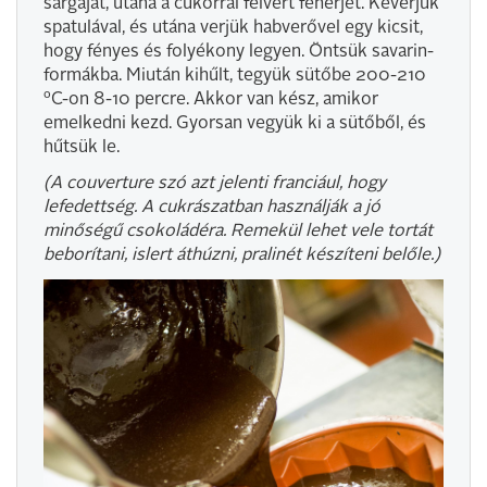
sárgáját, utána a cukorral felvert fehérjét. Keverjük
spatulával, és utána verjük habverővel egy kicsit,
hogy fényes és folyékony legyen. Öntsük savarin-
formákba. Miután kihűlt, tegyük sütőbe 200-210
ºC-on 8-10 percre. Akkor van kész, amikor
emelkedni kezd. Gyorsan vegyük ki a sütőből, és
hűtsük le.
(A couverture szó azt jelenti franciául, hogy
lefedettség. A cukrászatban használják a jó
minőségű csokoládéra. Remekül lehet vele tortát
beborítani, islert áthúzni, pralinét készíteni belőle.)