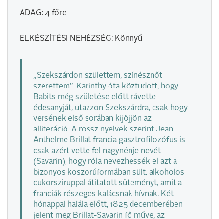
ADAG: 4 főre
ELKÉSZÍTÉSI NEHÉZSÉG: Könnyű
„Szekszárdon születtem, színésznőt
szerettem”. Karinthy óta köztudott, hogy
Babits még születése előtt rávette
édesanyját, utazzon Szekszárdra, csak hogy
versének első sorában kijöjjön az
alliteráció. A rossz nyelvek szerint Jean
Anthelme Brillat francia gasztrofilozófus is
csak azért vette fel nagynénje nevét
(Savarin), hogy róla nevezhessék el azt a
bizonyos koszorúformában sült, alkoholos
cukorsziruppal átitatott süteményt, amit a
franciák részeges kalácsnak hívnak. Két
hónappal halála előtt, 1825 decemberében
jelent meg Brillat-Savarin fő műve, az