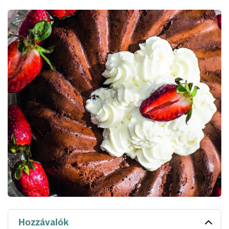
Hozzávalók