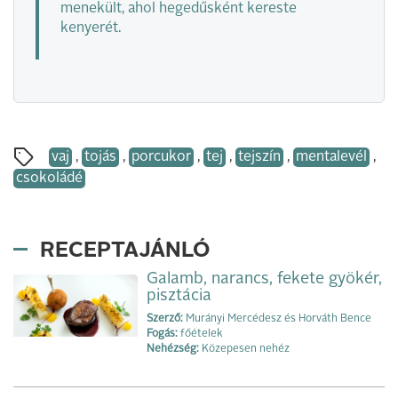
menekült, ahol hegedűsként kereste
kenyerét.
vaj
,
tojás
,
porcukor
,
tej
,
tejszín
,
mentalevél
,
csokoládé
RECEPTAJÁNLÓ
Galamb, narancs, fekete gyökér,
pisztácia
Szerző:
Murányi Mercédesz és Horváth Bence
Fogás:
főételek
Nehézség:
Közepesen nehéz