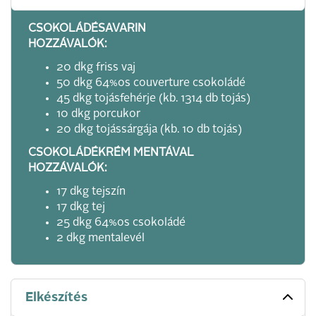
CSOKOLÁDÉSAVARIN
HOZZÁVALÓK:
20 dkg friss vaj
50 dkg 64%os couverture csokoládé
45 dkg tojásfehérje (kb. 1314 db tojás)
10 dkg porcukor
20 dkg tojássárgája (kb. 10 db tojás)
CSOKOLÁDÉKRÉM MENTÁVAL
HOZZÁVALÓK:
17 dkg tejszín
17 dkg tej
25 dkg 64%os csokoládé
2 dkg mentalevél
Elkészítés