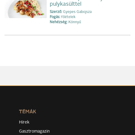
pulykasülttel
Szerző:
Gyepes Gabojsza
Fogás:
főételek
Nehézség:
Könnyű
TÉMÁK
Hírek
Gasztromagazin