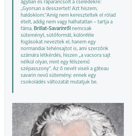
ágyban és ráparancsolt a cselédekre:
„Gyorsan a desszertet! Azt hiszem,
haldoklom.”Amíg nem kereszteltek el rólad
ételt, addig nem vagy halhatatlan – tartja a
fáma.
Brillat-Savarinről
nemcsak
süteményt, sütőformát, különféle
fogásokat neveztek el, hanem egy
normandiai tehénsajtot is, ami szerzőnk
számára létkérdés, hiszen „a vacsora sajt
nélkül olyan, mint egy félszemű
szépasszony”. Az ő nevét viseli a gâteau
savarin nevű sütemény: ennek egy
csokoládés változatát mutatjuk be.