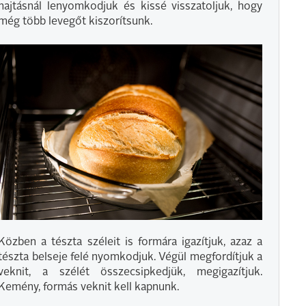
hajtásnál lenyomkodjuk és kissé visszatoljuk, hogy
még több levegőt kiszorítsunk.
Közben a tészta széleit is formára igazítjuk, azaz a
tészta belseje felé nyomkodjuk. Végül megfordítjuk a
veknit, a szélét összecsipkedjük, megigazítjuk.
Kemény, formás veknit kell kapnunk.