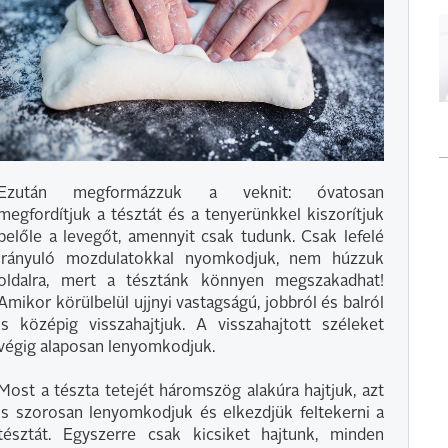
Ezután megformázzuk a veknit: óvatosan
megfordítjuk a tésztát és a tenyerünkkel kiszorítjuk
belőle a levegőt, amennyit csak tudunk. Csak lefelé
irányuló mozdulatokkal nyomkodjuk, nem húzzuk
oldalra, mert a tésztánk könnyen megszakadhat!
Amikor körülbelül ujjnyi vastagságú, jobbról és balról
is középig visszahajtjuk. A visszahajtott széleket
végig alaposan lenyomkodjuk.
Most a tészta tetejét háromszög alakúra hajtjuk, azt
is szorosan lenyomkodjuk és elkezdjük feltekerni a
tésztát. Egyszerre csak kicsiket hajtunk, minden