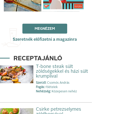
MEGNÉZEM
Szeretnék előfizetni a magazinra
RECEPTAJÁNLÓ
T-bone steak sült
zöldségekkel és házi sült
krumplival
Szerző:
Csomós András
Fogás:
főételek
Nehézség:
Közepesen nehéz
Csirke petrezselymes