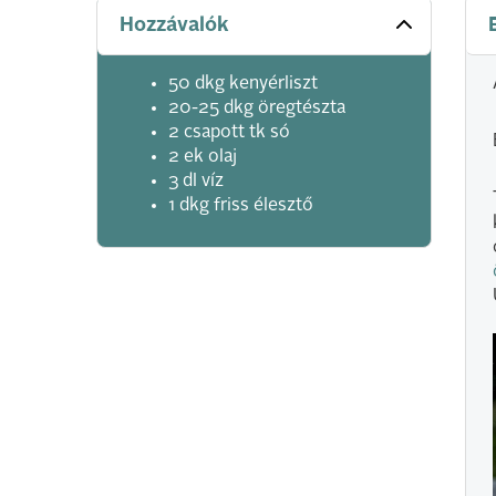
Hozzávalók
50 dkg kenyérliszt
20-25 dkg öregtészta
2 csapott tk só
2 ek olaj
3 dl víz
1 dkg friss élesztő