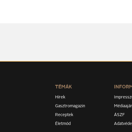
TÉMÁK
INFOR
Hírek
Impress
Gasztromagazin
Médiaaján
Receptek
ÁSZF
Életmód
Adatvéd