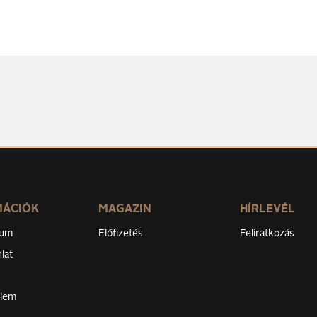
MÁCIÓK
MAGAZIN
HÍRLEVÉL
zum
Előfizetés
Feliratkozás
lat
elem