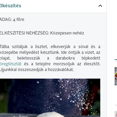
Elkészítés
ADAG: 4 főre
ELKÉSZÍTÉSI NEHÉZSÉG: Közepesen nehéz
Tálba szitáljuk a lisztet, elkeverjük a sóval és a
közepébe mélyedést készítünk. Ide öntjük a vizet, az
olajat, beletesszük a darabokra tépkedett
öregtésztát
és a tetejére morzsoljuk az élesztőt.
Ujjunkkal összeszedjük a hozzávalókat.