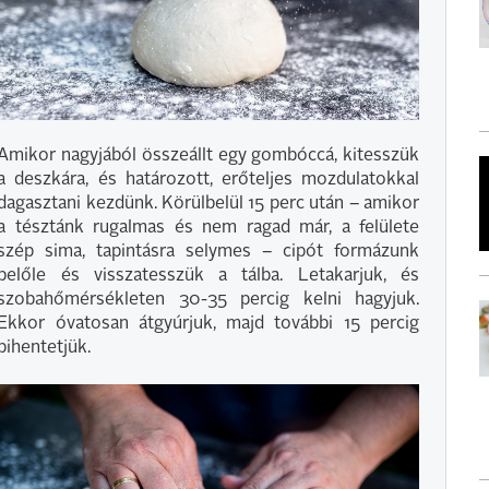
Amikor nagyjából összeállt egy gombóccá, kitesszük
a deszkára, és határozott, erőteljes mozdulatokkal
dagasztani kezdünk. Körülbelül 15 perc után – amikor
a tésztánk rugalmas és nem ragad már, a felülete
szép sima, tapintásra selymes – cipót formázunk
belőle és visszatesszük a tálba. Letakarjuk, és
szobahőmérsékleten 30-35 percig kelni hagyjuk.
Ekkor óvatosan átgyúrjuk, majd további 15 percig
pihentetjük.