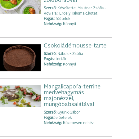
zöldborsóval
Szerző:
Készítette: Mautner Zsófia -
Kövi Pál: Erdélyi lakoma c.kötet
Fogás:
főételek
Nehézség:
Könnyű
Csokoládémousse-tarte
Szerző:
Nábelek Zsófia
Fogás:
torták
Nehézség:
Könnyű
Mangalicapofa-terrine
medvehagymás
majonézzel,
mungóbabsalátával
Szerző:
Gyurik Gábor
Fogás:
előételek
Nehézség:
Közepesen nehéz