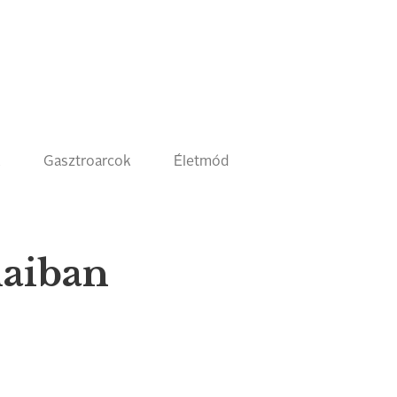
k
Gasztroarcok
Életmód
naiban