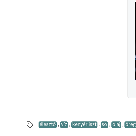
élesztő
,
víz
,
kenyérliszt
,
só
,
olaj
,
öreg