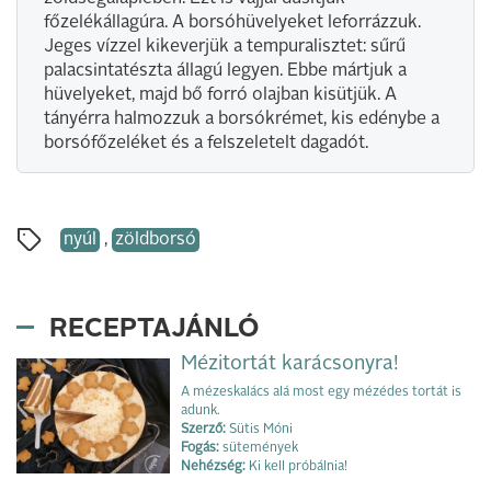
főzelékállagúra. A borsóhüvelyeket leforrázzuk.
Jeges vízzel kikeverjük a tempuralisztet: sűrű
palacsintatészta állagú legyen. Ebbe mártjuk a
hüvelyeket, majd bő forró olajban kisütjük. A
tányérra halmozzuk a borsókrémet, kis edénybe a
borsófőzeléket és a felszeletelt dagadót.
nyúl
,
zöldborsó
RECEPTAJÁNLÓ
Mézitortát karácsonyra!
A mézeskalács alá most egy mézédes tortát is
adunk.
Szerző:
Sütis Móni
Fogás:
sütemények
Nehézség:
Ki kell próbálnia!