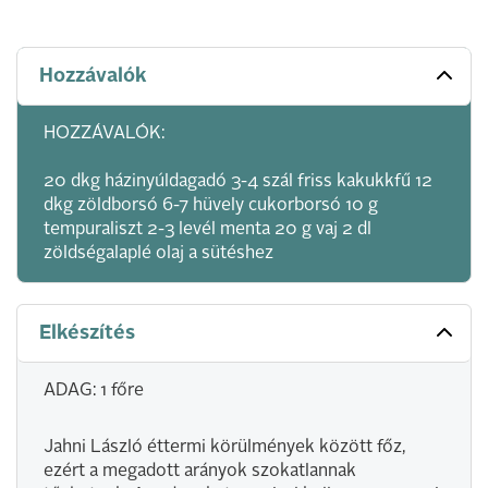
Hozzávalók
HOZZÁVALÓK:
20 dkg házinyúldagadó 3-4 szál friss kakukkfű 12
dkg zöldborsó 6-7 hüvely cukorborsó 10 g
tempuraliszt 2-3 levél menta 20 g vaj 2 dl
zöldségalaplé olaj a sütéshez
Elkészítés
ADAG: 1 főre
Jahni László éttermi körülmények között főz,
ezért a megadott arányok szokatlannak