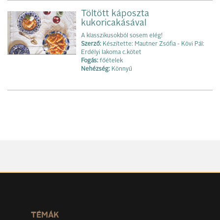
Töltött káposzta
kukoricakásával
A klasszikusokból sosem elég!
Szerző:
Készítette: Mautner Zsófia - Kövi Pál:
Erdélyi lakoma c.kötet
Fogás:
főételek
Nehézség:
Könnyű
TÉMÁK