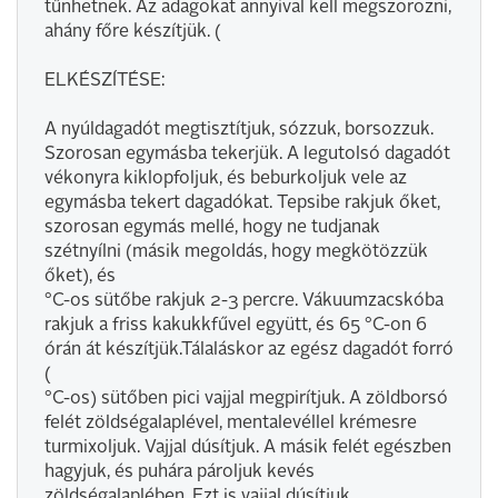
tűnhetnek. Az adagokat annyival kell megszorozni,
ahány főre készítjük. (
ELKÉSZÍTÉSE:
A nyúldagadót megtisztítjuk, sózzuk, borsozzuk.
Szorosan egymásba tekerjük. A legutolsó dagadót
vékonyra kiklopfoljuk, és beburkoljuk vele az
egymásba tekert dagadókat. Tepsibe rakjuk őket,
szorosan egymás mellé, hogy ne tudjanak
szétnyílni (másik megoldás, hogy megkötözzük
őket), és
°C-os sütőbe rakjuk 2-3 percre. Vákuumzacskóba
rakjuk a friss kakukkfűvel együtt, és 65 °C-on 6
órán át készítjük.Tálaláskor az egész dagadót forró
(
°C-os) sütőben pici vajjal megpirítjuk. A zöldborsó
felét zöldségalaplével, mentalevéllel krémesre
turmixoljuk. Vajjal dúsítjuk. A másik felét egészben
hagyjuk, és puhára pároljuk kevés
zöldségalaplében. Ezt is vajjal dúsítjuk