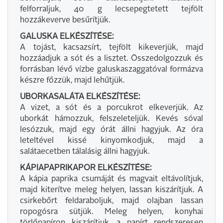
felforraljuk, 40 g lecsepegtetett tejfölt
hozzákeverve besűrítjük.
GALUSKA ELKÉSZÍTÉSE:
A tojást, kacsazsírt, tejfölt kikeverjük, majd
hozzáadjuk a sót és a lisztet. Összedolgozzuk és
forrásban lévő vízbe galuskaszaggatóval formázva
készre főzzük, majd lehűtjük.
UBORKASALÁTA ELKÉSZÍTÉSE:
A vizet, a sót és a porcukrot elkeverjük. Az
uborkát hámozzuk, felszeleteljük. Kevés sóval
lesózzuk, majd egy órát állni hagyjuk. Az óra
leteltével kissé kinyomkodjuk, majd a
salátaecetben tálalásig állni hagyjuk.
KÁPIAPAPRIKAPOR ELKÉSZÍTÉSE:
A kápia paprika csumáját és magvait eltávolítjuk,
majd kiterítve meleg helyen, lassan kiszárítjuk. A
csirkebőrt feldaraboljuk, majd olajban lassan
ropogósra sütjük. Meleg helyen, konyhai