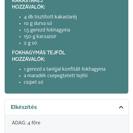
KAKASTARÉJ
HOZZÁVALÓK:
4 db tisztított kakastaréj
10 g durva só
1,5 gerezd fokhagyma
150 g kacsazsír
2 g só
FOKHAGYMÁS TEJFÖL
HOZZÁVALÓK:
1 gerezd a taréjjal konfitált fokhagyma
a maradék csepegtetett tejföl
csipet só
Elkészítés
ADAG: 4 főre