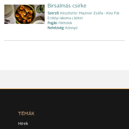
Birsalmás csirke
Szerző:
Készítette: Mautner Zsófia - Kövi Pál:
Erdélyi lakoma c.kötet
Fogás:
főételek
Nehézség:
Könnyű
TÉMÁK
Hírek