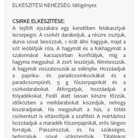
ELKÉSZÍTÉSI NEHÉZSÉG: Időigényes
CSIRKE ELKÉSZÍTÉSE:
A tejfölt éjszakára egy kendőben felakasztjuk
lecsepegni. A csirkét daraboljuk, 4 részre osztjuk,
durva sóval besózzuk, 1 órát állni hagyjuk, majd a
sót leöblítjük róla. A hagymát és a fokhagymát a
szalonnával kacsazsírban konfitáljuk, míg a
hagyma megpuhul. A zsírt leszűrjük, félretesszük.
A hagymát visszatesszük az edénybe. Hozzáadjuk
a paprika- és paradicsomkockákat és a
paradicsompürét, 5 g fűszerpaprikát és a
csirkedarabokat. Átforgatjuk, hozzáadjuk a
folyadékokat. Fedő alatt lassan készre főzzük,
időközben a melldarabokat kiszedjük, nehogy
kiszáradjanak. Ha megpuhult a hús, a többi
csirkerészt is eltávolítjuk a szaftból. A mártáshoz
hozzáadjuk a maradék fűszerpaprikát, erős lángon
forraljuk. Passzírozzuk, és ha szükséges,
beforraljuk, sóval utánízesítjük. Tálaláskor