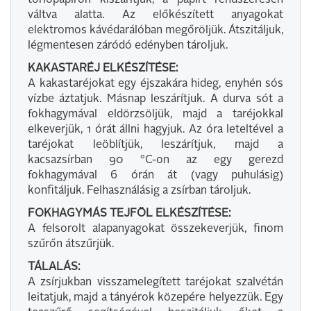
törlőpapíron kiszárítjuk, a papírt rendszeresen
váltva alatta. Az előkészített anyagokat
elektromos kávédarálóban megőröljük. Átszitáljuk,
légmentesen záródó edényben tároljuk.
KAKASTARÉJ ELKÉSZÍTÉSE:
A kakastaréjokat egy éjszakára hideg, enyhén sós
vízbe áztatjuk. Másnap leszárítjuk. A durva sót a
fokhagymával eldörzsöljük, majd a taréjokkal
elkeverjük, 1 órát állni hagyjuk. Az óra leteltével a
taréjokat leöblítjük, leszárítjuk, majd a
kacsazsírban 90 °C-on az egy gerezd
fokhagymával 6 órán át (vagy puhulásig)
konfitáljuk. Felhasználásig a zsírban tároljuk.
FOKHAGYMÁS TEJFÖL ELKÉSZÍTÉSE:
A felsorolt alapanyagokat összekeverjük, finom
szűrőn átszűrjük.
TÁLALÁS:
A zsírjukban visszamelegített taréjokat szalvétán
leitatjuk, majd a tányérok közepére helyezzük. Egy