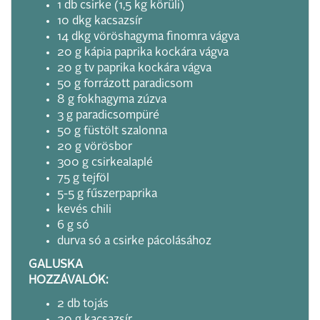
1 db csirke (1,5 kg körüli)
10 dkg kacsazsír
14 dkg vöröshagyma finomra vágva
20 g kápia paprika kockára vágva
20 g tv paprika kockára vágva
50 g forrázott paradicsom
8 g fokhagyma zúzva
3 g paradicsompüré
50 g füstölt szalonna
20 g vörösbor
300 g csirkealaplé
75 g tejföl
5-5 g fűszerpaprika
kevés chili
6 g só
durva só a csirke pácolásához
GALUSKA
HOZZÁVALÓK:
2 db tojás