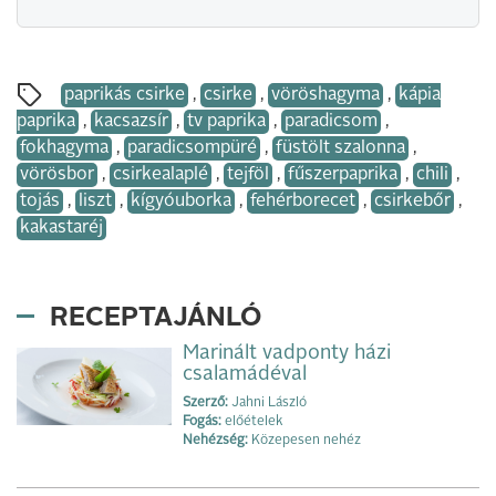
paprikás csirke
,
csirke
,
vöröshagyma
,
kápia
paprika
,
kacsazsír
,
tv paprika
,
paradicsom
,
fokhagyma
,
paradicsompüré
,
füstölt szalonna
,
vörösbor
,
csirkealaplé
,
tejföl
,
fűszerpaprika
,
chili
,
tojás
,
liszt
,
kígyóuborka
,
fehérborecet
,
csirkebőr
,
kakastaréj
RECEPTAJÁNLÓ
Marinált vadponty házi
csalamádéval
Szerző:
Jahni László
Fogás:
előételek
Nehézség:
Közepesen nehéz