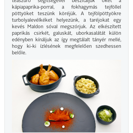
teaszűrő segítségével beszitáljuk őket a
kápiapaprika-porral, a fokhagymás tejföllel
pöttyöket teszünk köréjük. A tejfölpöttyökre
turbolyalevélkéket helyezünk, a taréjokat egy
kevés Maldon sóval megszórjuk. Az elkészített
paprikás csirkét, galuskát, uborkasalátát külön
edényben kínáljuk az így megtálalt tányér mellé,
hogy ki-ki ízlésének megfelelően szedhessen
belőle.