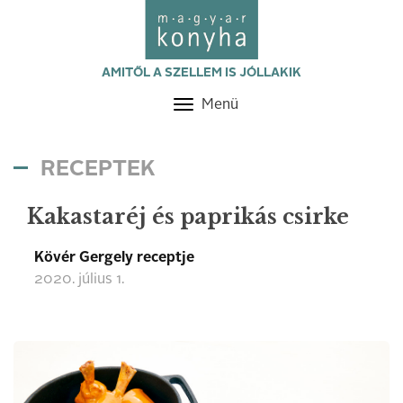
AMITŐL A SZELLEM IS JÓLLAKIK
Menü
Toggle
navigation
RECEPTEK
Kakastaréj és paprikás csirke
Kövér Gergely receptje
2020. július 1.