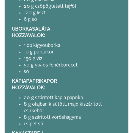
20 g kacsazsír
20 g csöpögtetett tejföl
120 g liszt
6 g só
UBORKASALÁTA
HOZZÁVALÓK:
1 db kígyóuborka
10 g porcukor
150 g víz
50 g 5%-os fehérborecet
só
KÁPIAPAPRIKAPOR
HOZZÁVALÓK:
20 g szárított kápia paprika
8 g olajban kisütött, majd kiszárított
csirkebőr
8 g szárított vöröshagyma
csipet só