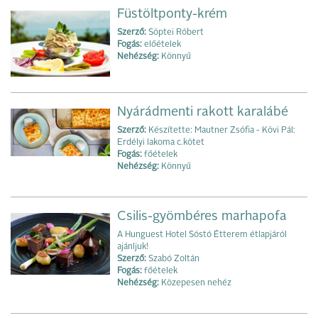
Füstöltponty-krém
Szerző:
Söptei Róbert
Fogás:
előételek
Nehézség:
Könnyű
Nyárádmenti rakott karalábé
Szerző:
Készítette: Mautner Zsófia - Kövi Pál:
Erdélyi lakoma c.kötet
Fogás:
főételek
Nehézség:
Könnyű
Csilis-gyömbéres marhapofa
A Hunguest Hotel Sóstó Étterem étlapjáról
ajánljuk!
Szerző:
Szabó Zoltán
Fogás:
főételek
Nehézség:
Közepesen nehéz