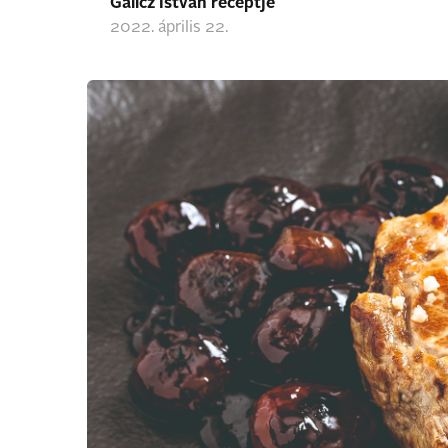
Gálicz István receptje
2022. április 22.