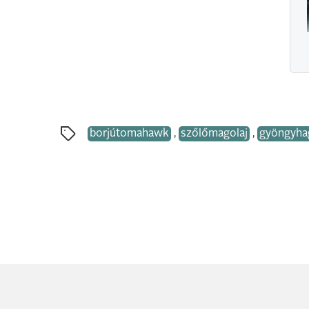
borjútomahawk
,
szőlőmagolaj
,
gyöngyh