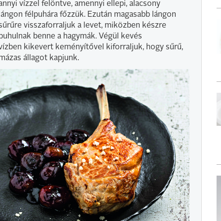
annyi vízzel felöntve, amennyi ellepi, alacsony
lángon félpuhára főzzük. Ezután magasabb lángon
sűrűre visszaforraljuk a levet, miközben készre
puhulnak benne a hagymák. Végül kevés
vízben kikevert keményítővel kiforraljuk, hogy sűrű,
mázas állagot kapjunk.