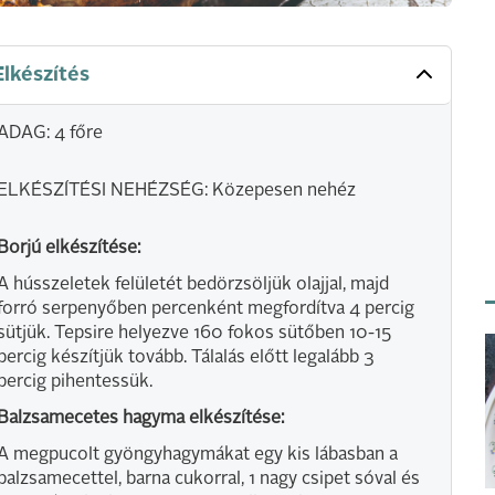
Elkészítés
ADAG: 4 főre
ELKÉSZÍTÉSI NEHÉZSÉG: Közepesen nehéz
Borjú elkészítése:
A hússzeletek felületét bedörzsöljük olajjal, majd
forró serpenyőben percenként megfordítva 4 percig
sütjük. Tepsire helyezve 160 fokos sütőben 10-15
percig készítjük tovább. Tálalás előtt legalább 3
percig pihentessük.
Balzsamecetes hagyma elkészítése:
A megpucolt gyöngyhagymákat egy kis lábasban a
balzsamecettel, barna cukorral, 1 nagy csipet sóval és