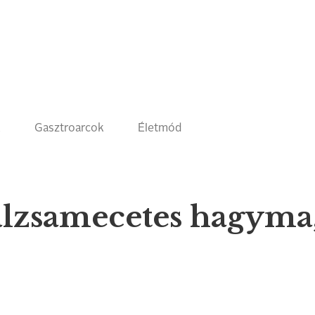
k
Gasztroarcok
Életmód
balzsamecetes hagyma