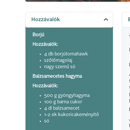
Hozzávalók
Borjú
Hozzávalók:
4 db borjútomahawk
szőlőmagolaj
nagy szemű só
Balzsamecetes hagyma
Hozzávalók:
500 g gyöngyhagyma
100 g barna cukor
4 dl balzsamecet
1-2 ek kukoricakeményítő
só