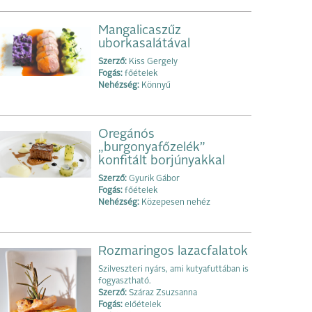
Mangalicaszűz
uborkasalátával
Szerző:
Kiss Gergely
Fogás:
főételek
Nehézség:
Könnyű
Oregánós
„burgonyafőzelék”
konfitált borjúnyakkal
Szerző:
Gyurik Gábor
Fogás:
főételek
Nehézség:
Közepesen nehéz
Rozmaringos lazacfalatok
Szilveszteri nyárs, ami kutyafuttában is
fogyasztható.
Szerző:
Száraz Zsuzsanna
Fogás:
előételek