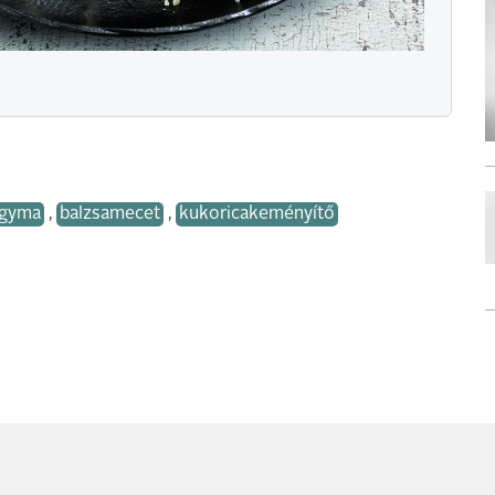
agyma
,
balzsamecet
,
kukoricakeményítő