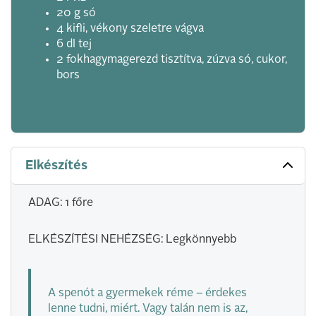
20 g só
4 kifli, vékony szeletre vágva
6 dl tej
2 fokhagymagerezd tisztítva, zúzva só, cukor,
bors
Elkészítés
ADAG: 1 főre
ELKÉSZÍTÉSI NEHÉZSÉG: Legkönnyebb
A spenót a gyermekek réme – érdekes
lenne tudni, miért. Vagy talán nem is az,