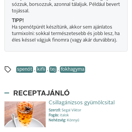
sózzuk, borsozzuk, azonnal tálaljuk. Például bevert
tojással.
TIPP!
Ha spenótpürét készítünk, akkor sem ajánlatos
turmixolni: sokkal természetesebb és jobb lesz, ha
éles késsel vágjuk finomra (vagy akár durvábbra).
spenót
,
kifli
,
tej
,
fokhagyma
RECEPTAJÁNLÓ
Csillagánizsos gyümölcsital
Szerző:
Segal Viktor
Fogás:
italok
Nehézség:
Könnyű