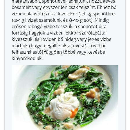
markánsabb a spenótlevél, adhatunk hozzá kevés
besamelt vagy egyszerűen csak tejszínt. Ehhez bő
vízben blansírozzuk a leveleket (fél kg spenóthoz
1,2-1,3 l vizet számolunk és 8-10 g sót). Mindig
erősen lobogó vízbe tesszük, a spenótot újra
forrásig hagyjuk a vízben, ekkor szűrőlapáttal
kivesszük, és röviden bő hideg vagy jeges vízbe
mártjuk (hogy megállítsuk a fövést). További
felhasználástól függően többé vagy kevésbé
kinyomkodjuk.