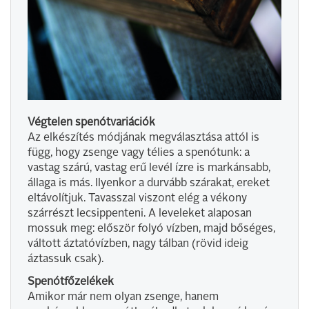
Végtelen spenótvariációk
Az elkészítés módjának megválasztása attól is
függ, hogy zsenge vagy télies a spenótunk: a
vastag szárú, vastag erű levél ízre is markánsabb,
állaga is más. Ilyenkor a durvább szárakat, ereket
eltávolítjuk. Tavasszal viszont elég a vékony
szárrészt lecsippenteni. A leveleket alaposan
mossuk meg: először folyó vízben, majd bőséges,
váltott áztatóvízben, nagy tálban (rövid ideig
áztassuk csak).
Spenótfőzelékek
Amikor már nem olyan zsenge, hanem