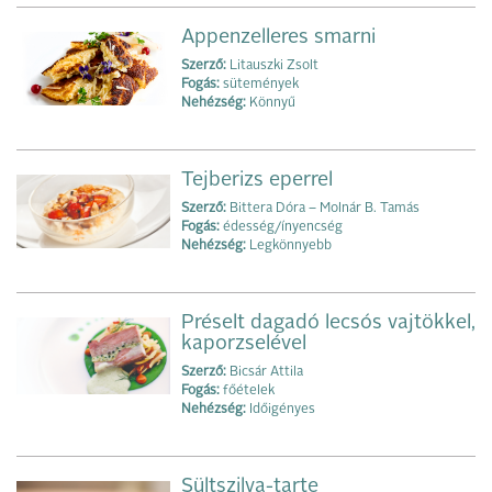
Appenzelleres smarni
Szerző:
Litauszki Zsolt
Fogás:
sütemények
Nehézség:
Könnyű
Tejberizs eperrel
Szerző:
Bittera Dóra – Molnár B. Tamás
Fogás:
édesség/ínyencség
Nehézség:
Legkönnyebb
Préselt dagadó lecsós vajtökkel,
kaporzselével
Szerző:
Bicsár Attila
Fogás:
főételek
Nehézség:
Időigényes
Sültszilva-tarte