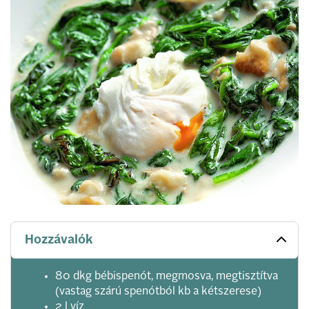
Hozzávalók
80 dkg bébispenót, megmosva, megtisztítva
(vastag szárú spenótból kb a kétszerese)
2 l víz