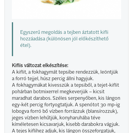
Egyszerű megoldás a tejben áztatott kifli
hozzáadása (különösen jól előkészíthető
étel).
Kiflis változat elkészítése:
A kiflit, a fokhagymát tepsibe rendezzük, leöntjük
a forró tejjel, húsz percig állni hagyjuk.
A fokhagymákat kivesszük a tepsiből, a tejet-kiflit
pohárban botmixerrel megkeverjük – kicsit
maradhat darabos. Széles serpenyőben, kis lángon
egy-két percig fortyogtatjuk. A spenótot 30 mp-ig
lobogva forró bő vízben forrázzuk (blansírozzuk),
jeges vízben lehűtjük, konyharuhába téve
kíméletesen kicsavarjuk, kisebb darabokra vágjuk.
A tejes kiflihez adjuk, kis lángon összeforgatjuk,