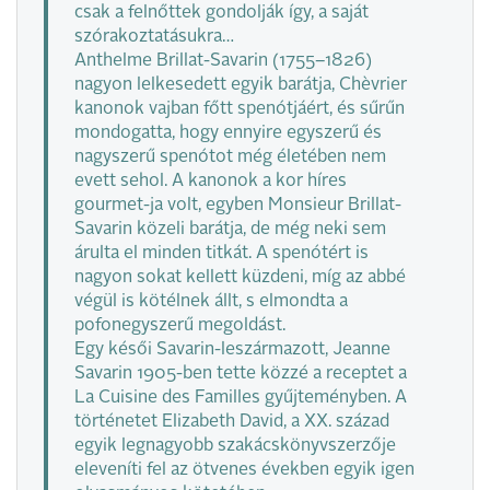
csak a felnőttek gondolják így, a saját
szórakoztatásukra…
Anthelme Brillat-Savarin (1755–1826)
nagyon lelkesedett egyik barátja, Chèvrier
kanonok vajban főtt spenótjáért, és sűrűn
mondogatta, hogy ennyire egyszerű és
nagyszerű spenótot még életében nem
evett sehol. A kanonok a kor híres
gourmet-ja volt, egyben Monsieur Brillat-
Savarin közeli barátja, de még neki sem
árulta el minden titkát. A spenótért is
nagyon sokat kellett küzdeni, míg az abbé
végül is kötélnek állt, s elmondta a
pofonegyszerű megoldást.
Egy késői Savarin-leszármazott, Jeanne
Savarin 1905-ben tette közzé a receptet a
La Cuisine des Familles gyűjteményben. A
történetet Elizabeth David, a XX. század
egyik legnagyobb szakácskönyvszerzője
eleveníti fel az ötvenes években egyik igen