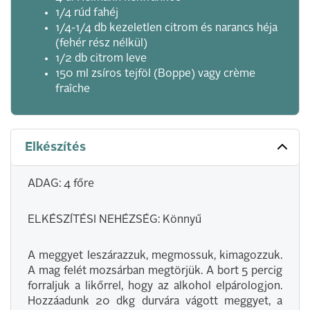
1/4 rúd fahéj
1/4-1/4 db kezeletlen citrom és narancs héja
(fehér rész nélkül)
1/2 db citrom leve
150 ml zsíros tejföl (Boppe) vagy crème
fraîche
Elkészítés
ADAG: 4 főre
ELKÉSZÍTÉSI NEHÉZSÉG: Könnyű
A meggyet leszárazzuk, megmossuk, kimagozzuk.
A mag felét mozsárban megtörjük. A bort 5 percig
forraljuk a likőrrel, hogy az alkohol elpárologjon.
Hozzáadunk 20 dkg durvára vágott meggyet, a