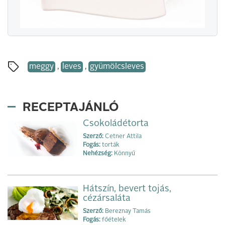
meggy
,
leves
,
gyümölcsleves
RECEPTAJÁNLÓ
Csokoládétorta
Szerző:
Cetner Attila
Fogás:
torták
Nehézség:
Könnyű
Hátszín, bevert tojás,
cézársaláta
Szerző:
Bereznay Tamás
Fogás:
főételek