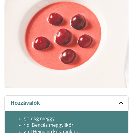
Hozzávalók
50 dkg meggy
1 dl Bencés meggylikőr
4 dl Heimann kékfrankos