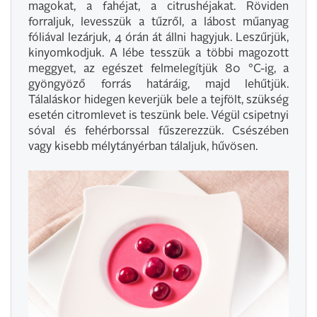
magokat, a fahéjat, a citrushéjakat. Röviden
forraljuk, levesszük a tűzről, a lábost műanyag
fóliával lezárjuk, 4 órán át állni hagyjuk. Leszűrjük,
kinyomkodjuk. A lébe tesszük a többi magozott
meggyet, az egészet felmelegítjük 80 °C-ig, a
gyöngyöző forrás határáig, majd lehűtjük.
Tálaláskor hidegen keverjük bele a tejfölt, szükség
esetén citromlevet is teszünk bele. Végül csipetnyi
sóval és fehérborssal fűszerezzük. Csészében
vagy kisebb mélytányérban tálaljuk, hűvösen.