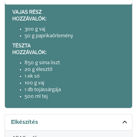
VAJAS RÉSZ
HOZZÁVALÓK:
300 g vaj
50 g paprikaőrlemény
TÉSZTA
HOZZÁVALÓK:
850 g sima liszt
20 g élesztő
1 ek só
100 g vaj
1 db tojássárgája
500 ml tej
Elkészítés