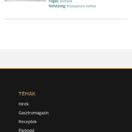
Fogás:
levesek
Nehézség:
Közepesen nehéz
TÉMÁK
Hírek
Gasztromagazin
Receptek
Életmód