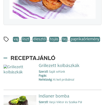
vaj
,
liszt
,
élesztő
,
tojás
,
tej
,
paprikaőrlemény
RECEPTAJÁNLÓ
Grillezett kolbászkák
Szerző:
Saját séfünk
Fogás:
Nehézség:
Ki kell próbálnia!
Indianer bomba
Szerző:
Varjú Viktor és Szalkai Pál