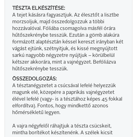
TÉSZTA ELKÉSZÍTÉSE:
A tejet kásásra fagyasztjuk. Az élesztőt a lisztbe
morzsoljuk, majd összedolgozzuk a többi
hozzávalóval. Fóliába csomagolva másfél órára
hűtőszekrénybe tesszük. Ezután a gömb alakúra
formázott alaptésztán késsel kereszt irányban két
vágást ejtünk, szétnyitjuk, és kissé megnyújtott
sarkú nagyobb négyzetre nyújtjuk – körülbelül
kétszer akkorára, mint a vajnégyzet. Befóliázva
hűtőszekrénybe tesszük.
ÖSSZEDOLGOZÁS:
A tésztanégyzetet a csúcsával lefelé helyezzük
magunk elé, közepére a paprikás vajnégyzetet
élével lefelé (vagy- is a tésztához képes 45 fokkal
elfordítva). Fontos, hogy mindkettő azonos
hőmérsékletű legyen.
A vajra négyfelől ráhajtjuk a tészta csücskeit,
mintha borítékot készítenénk. A szélek kicsit