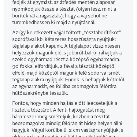
fedjék át egymást, az átfedés mentén alaposan
nyomkodjuk össze a tésztát (olyan lesz, mint a
borítéknál a ragasztás), hogy a vaj sehol ne
türemkedhessen ki majd a nyújtásnál.
Az így keletkezett vajjal töltött „tésztaborítékot”
sodrófával kb. kétszeres hosszúságra nyújtjuk:
téglalap alakot kapunk. A téglalapot vízszintesen
helyezzük magunk elé, s jobbról-balról ráhajtjuk a
szélső egyharmad részt a középső egyharmadra.
90 fokkal elfordítjuk, a fával a tésztát középtől
elfelé, majd középtől magunk felé sodorva ismét
téglalap alakra nyújtjuk. Ennek is behajtjuk kétfelől
az egyharmadát, és fóliába csomagolva félórára
hűtőszekrénybe tesszük.
Fontos, hogy minden hajtás előtt leecseteljük a
lisztet a tésztáról. A fenti hajtogatást még
háromszor megismételjük, közben a tésztát
becsomagolva mindig félórán át hideg helyen állni
hagyjuk. Végül körülbelül 2 cm vastagra nyújtjuk, s