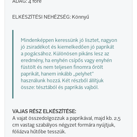
ADAG: 4 főre
ELKÉSZÍTÉSI NEHÉZSÉG: Könnyű
Mindenképpen keressünk jó lisztet, nagyon
jó zsiradékot és kiemelkedően jó paprikát
a pogácsához. Különösen pikáns lesz az
eredmény, ha enyhén csípős vagy enyhén
füstölt és nem teljesen finomra őrölt
paprikát, hanem inkább „pelyhet”
használunk hozzá. Két részből állítjuk
össze: tésztából és paprikás vajból.
VAJAS RÉSZ ELKÉSZÍTÉSE:
A vajat összedolgozzuk a paprikával, majd kb. 2,5
cm vastag szabályos négyzet formára nyújtjuk,
fóliázva hűtőbe tesszük.