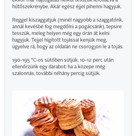
ekkor már hajtogatás nélkül tesszük lefóliázva a
hűtőszekrénybe. Akár egész éjjel pihenni hagyjuk.
Reggel kiszaggatjuk (minél nagyobb a szaggatónk,
annál kevésbé fog megdőlni a pogácsánk), tepsire
tesszük, meleg helyen még egy órán át kelni
hagyjuk. Tejjel hígított tojással kenjük meg,
ügyelve rá, hogy az oldalán ne csorogjon le a tojás.
190-195 °C-os sütőben sütjük. 10-12 perc után
ellenőrzünk egy darabot: ha a közepe még
szalonnás, további néhány percig sütjük.