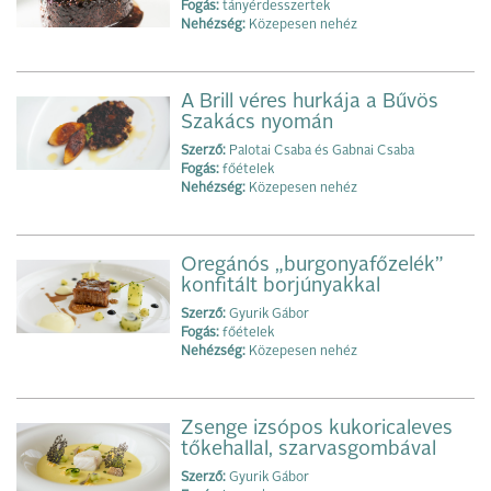
Fogás:
tányérdesszertek
Nehézség:
Közepesen nehéz
A Brill véres hurkája a Bűvös
Szakács nyomán
Szerző:
Palotai Csaba és Gabnai Csaba
Fogás:
főételek
Nehézség:
Közepesen nehéz
Oregánós „burgonyafőzelék”
konfitált borjúnyakkal
Szerző:
Gyurik Gábor
Fogás:
főételek
Nehézség:
Közepesen nehéz
Zsenge izsópos kukoricaleves
tőkehallal, szarvasgombával
Szerző:
Gyurik Gábor