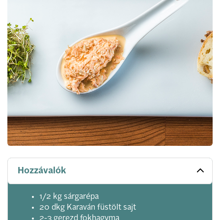
Hozzávalók
1/2 kg sárgarépa
20 dkg Karaván füstölt sajt
2-3 gerezd fokhagyma