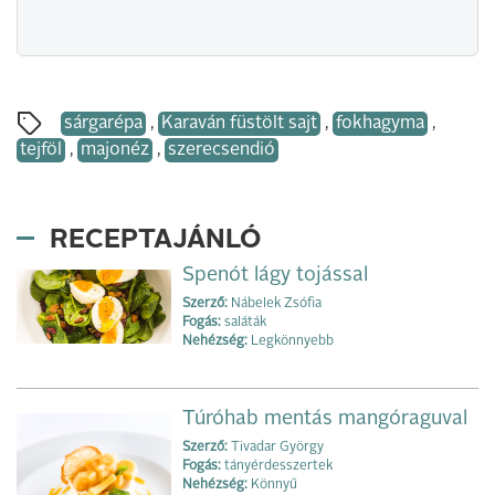
sárgarépa
,
Karaván füstölt sajt
,
fokhagyma
,
tejföl
,
majonéz
,
szerecsendió
RECEPTAJÁNLÓ
Spenót lágy tojással
Szerző:
Nábelek Zsófia
Fogás:
saláták
Nehézség:
Legkönnyebb
Túróhab mentás mangóraguval
Szerző:
Tivadar György
Fogás:
tányérdesszertek
Nehézség:
Könnyű