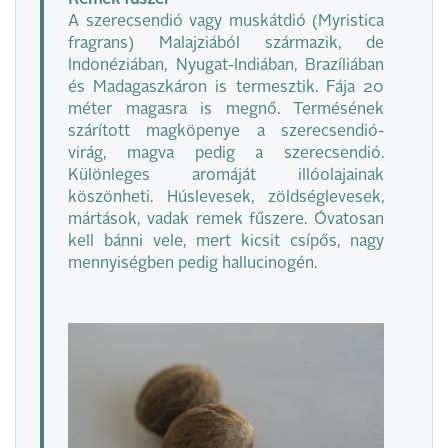
A szerecsendió vagy muskátdió (Myristica
fragrans) Malajziából származik, de
Indonéziában, Nyugat-Indiában, Brazíliában
és Madagaszkáron is termesztik. Fája 20
méter magasra is megnő. Termésének
szárított magköpenye a szerecsendió-
virág, magva pedig a szerecsendió.
Különleges aromáját illóolajainak
köszönheti. Húslevesek, zöldséglevesek,
mártások, vadak remek fűszere. Óvatosan
kell bánni vele, mert kicsit csípős, nagy
mennyiségben pedig hallucinogén.