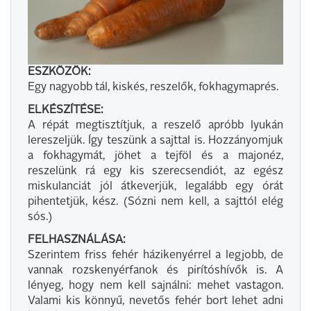
ESZKÖZÖK:
Egy nagyobb tál, kiskés, reszelők, fokhagymaprés.
ELKÉSZÍTÉSE:
A répát megtisztítjuk, a reszelő apróbb lyukán
lereszeljük. Így teszünk a sajttal is. Hozzányomjuk
a fokhagymát, jöhet a tejföl és a majonéz,
reszelünk rá egy kis szerecsendiót, az egész
miskulanciát jól átkeverjük, legalább egy órát
pihentetjük, kész. (Sózni nem kell, a sajttól elég
sós.)
FELHASZNÁLÁSA:
Szerintem friss fehér házikenyérrel a legjobb, de
vannak rozskenyérfanok és pirítóshívők is. A
lényeg, hogy nem kell sajnálni: mehet vastagon.
Valami kis könnyű, nevetős fehér bort lehet adni