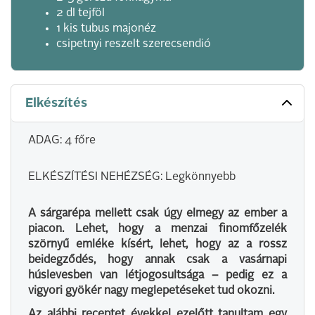
2 dl tejföl
1 kis tubus majonéz
csipetnyi reszelt szerecsendió
Elkészítés
ADAG: 4 főre
ELKÉSZÍTÉSI NEHÉZSÉG: Legkönnyebb
A sárgarépa mellett csak úgy elmegy az ember a
piacon. Lehet, hogy a menzai finomfőzelék
szörnyű emléke kísért, lehet, hogy az a rossz
beidegződés, hogy annak csak a vasárnapi
húslevesben van létjogosultsága – pedig ez a
vigyori gyökér nagy meglepetéseket tud okozni.
Az alábbi receptet évekkel ezelőtt tanultam egy