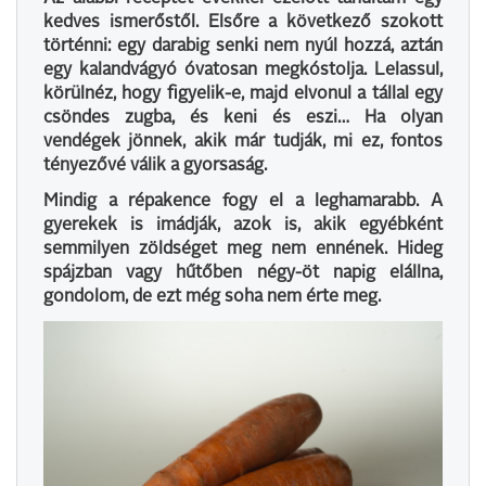
kedves ismerőstől. Elsőre a következő szokott
történni: egy darabig senki nem nyúl hozzá, aztán
egy kalandvágyó óvatosan megkóstolja. Lelassul,
körülnéz, hogy figyelik-e, majd elvonul a tállal egy
csöndes zugba, és keni és eszi… Ha olyan
vendégek jönnek, akik már tudják, mi ez, fontos
tényezővé válik a gyorsaság.
Mindig a répakence fogy el a leghamarabb. A
gyerekek is imádják, azok is, akik egyébként
semmilyen zöldséget meg nem ennének. Hideg
spájzban vagy hűtőben négy-öt napig elállna,
gondolom, de ezt még soha nem érte meg.