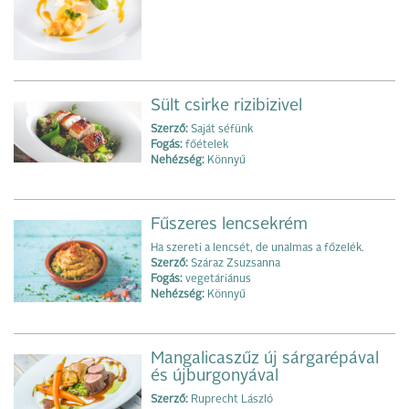
Sült csirke rizibizivel
Szerző:
Saját séfünk
Fogás:
főételek
Nehézség:
Könnyű
Fűszeres lencsekrém
Ha szereti a lencsét, de unalmas a főzelék.
Szerző:
Száraz Zsuzsanna
Fogás:
vegetáriánus
Nehézség:
Könnyű
Mangalicaszűz új sárgarépával
és újburgonyával
Szerző:
Ruprecht László