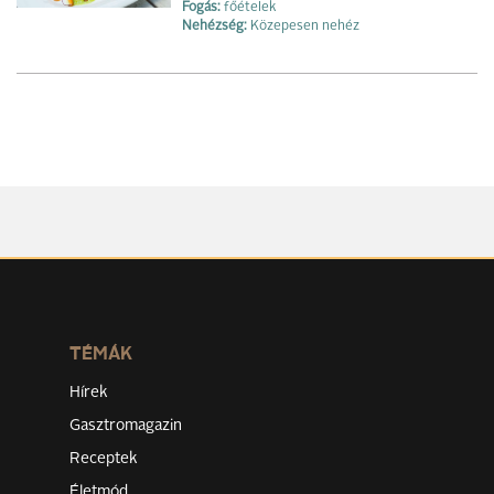
Fogás:
főételek
Nehézség:
Közepesen nehéz
TÉMÁK
Hírek
Gasztromagazin
Receptek
Életmód