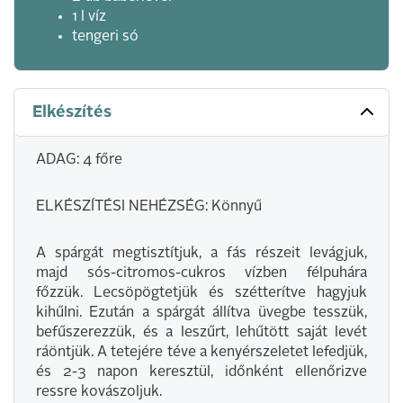
1 l víz
tengeri só
Elkészítés
ADAG: 4 főre
ELKÉSZÍTÉSI NEHÉZSÉG: Könnyű
A spárgát megtisztítjuk, a fás részeit levágjuk,
majd sós-citromos-cukros vízben félpuhára
főzzük. Lecsöpögtetjük és szétterítve hagyjuk
kihűlni. Ezután a spárgát állítva üvegbe tesszük,
befűszerezzük, és a leszűrt, lehűtött saját levét
ráöntjük. A tetejére téve a kenyérszeletet lefedjük,
és 2-3 napon keresztül, időnként ellenőrizve
ressre kovászoljuk.