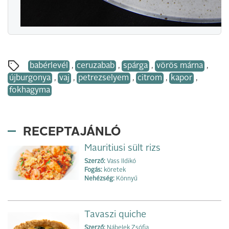
babérlevél
,
ceruzabab
,
spárga
,
vörös márna
,
újburgonya
,
vaj
,
petrezselyem
,
citrom
,
kapor
,
fokhagyma
RECEPTAJÁNLÓ
Mauritiusi sült rizs
Szerző:
Vass Ildikó
Fogás:
köretek
Nehézség:
Könnyű
Tavaszi quiche
Szerző:
Nábelek Zsófia