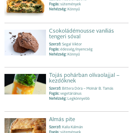
Fogás:
sütemények
Nehézség:
Könnyű
Csokoládémousse vaníliás
tengeri sóval
Szerző:
Segal Viktor
Fogás:
édesség/ínyencség
Nehézség:
Könnyű
Tojás pohárban olívaolajjal –
kezdőknek
Szerző:
Bittera Dóra – Molnár B. Tamás
Fogás:
vegetáriánus
Nehézség:
Legkönnyebb
Almás pite
Szerző:
Kalla Kálmán
Fogás:
sütemények