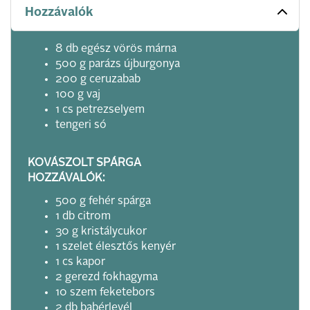
Hozzávalók
8 db egész vörös márna
500 g parázs újburgonya
200 g ceruzabab
100 g vaj
1 cs petrezselyem
tengeri só
KOVÁSZOLT SPÁRGA
HOZZÁVALÓK:
500 g fehér spárga
1 db citrom
30 g kristálycukor
1 szelet élesztős kenyér
1 cs kapor
2 gerezd fokhagyma
10 szem feketebors
2 db babérlevél