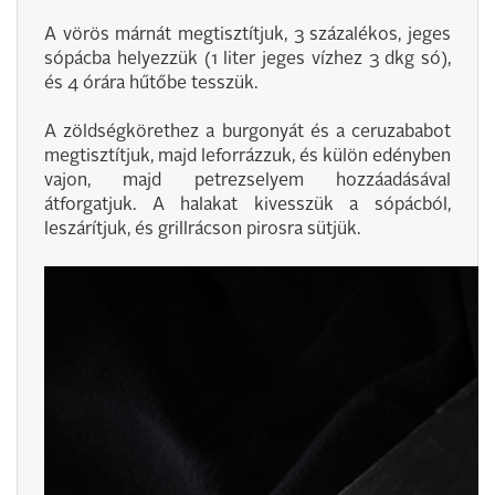
A vörös márnát megtisztítjuk, 3 százalékos, jeges
sópácba helyezzük (1 liter jeges vízhez 3 dkg só),
és 4 órára hűtőbe tesszük.
A zöldségkörethez a burgonyát és a ceruzababot
megtisztítjuk, majd leforrázzuk, és külön edényben
vajon, majd petrezselyem hozzáadásával
átforgatjuk. A halakat kivesszük a sópácból,
leszárítjuk, és grillrácson pirosra sütjük.