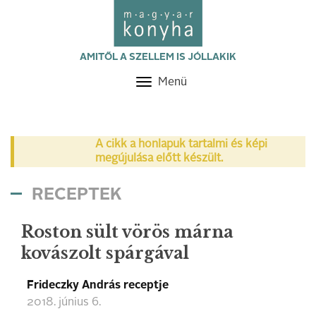
AMITŐL A SZELLEM IS JÓLLAKIK
Menü
Toggle
navigation
A cikk a honlapuk tartalmi és képi
megújulása előtt készült.
RECEPTEK
Roston sült vörös márna
kovászolt spárgával
Frideczky András receptje
2018. június 6.