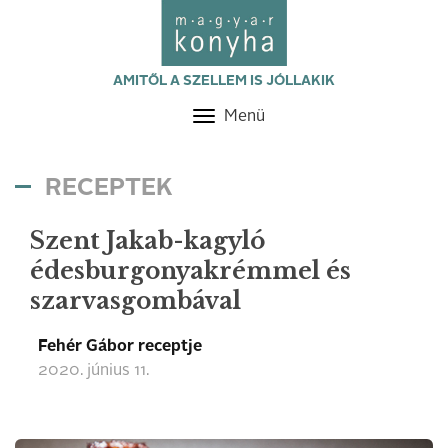
AMITŐL A SZELLEM IS JÓLLAKIK
Menü
Toggle
navigation
RECEPTEK
Szent Jakab-kagyló
édesburgonyakrémmel és
szarvasgombával
Fehér Gábor receptje
2020. június 11.