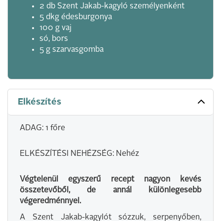
2 db Szent Jakab-kagyló személyenként
5 dkg édesburgonya
100 g vaj
só, bors
5 g szarvasgomba
Elkészítés
ADAG: 1 főre
ELKÉSZÍTÉSI NEHÉZSÉG: Nehéz
Végtelenül egyszerű recept nagyon kevés
összetevőből, de annál különlegesebb
végeredménnyel.
A Szent Jakab-kagylót sózzuk, serpenyőben,