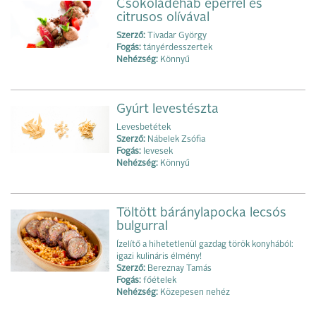
Csokoládéhab eperrel és
citrusos olívával
Szerző:
Tivadar György
Fogás:
tányérdesszertek
Nehézség:
Könnyű
Gyúrt levestészta
Levesbetétek
Szerző:
Nábelek Zsófia
Fogás:
levesek
Nehézség:
Könnyű
Töltött báránylapocka lecsós
bulgurral
Ízelítő a hihetetlenül gazdag török konyhából:
igazi kulináris élmény!
Szerző:
Bereznay Tamás
Fogás:
főételek
Nehézség:
Közepesen nehéz