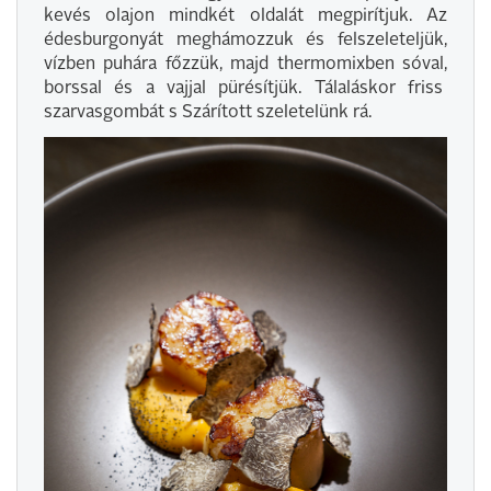
kevés olajon mindkét oldalát megpirítjuk. Az
édesburgonyát meghámozzuk és felszeleteljük,
vízben puhára főzzük, majd thermomixben sóval,
borssal és a vajjal pürésítjük. Tálaláskor friss
szarvasgombát s Szárított szeletelünk rá.