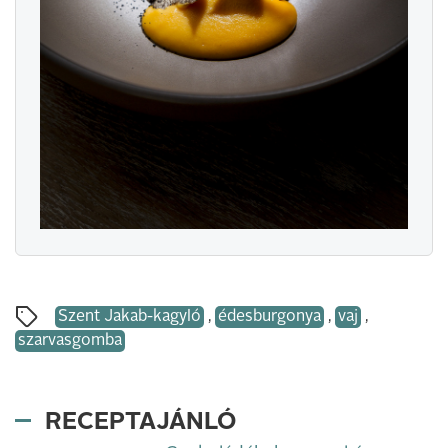
Szent Jakab-kagyló
,
édesburgonya
,
vaj
,
szarvasgomba
RECEPTAJÁNLÓ