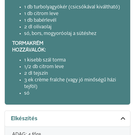
1 db turbolyagyökér (csicsókával kiváltható)
1 db citrom leve
1 db babérlevél
2 dl olívaolaj
só, bors, mogyoróolaj a sütéshez
TORMAKRÉM
HOZZÁVALÓK:
1 kisebb szál torma
1/2 db citrom leve
2 dl tejszín
3 ek crème fraîche (vagy jó minőségű házi
tejföl)
só
Elkészítés
ADAG: 4 főre