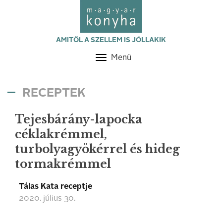
AMITŐL A SZELLEM IS JÓLLAKIK
Menü
Toggle
navigation
RECEPTEK
Tejesbárány-lapocka
céklakrémmel,
turbolyagyökérrel és hideg
tormakrémmel
Tálas Kata receptje
2020. július 30.