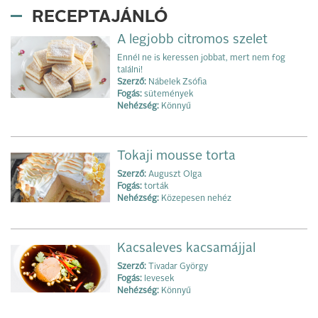
RECEPTAJÁNLÓ
A legjobb citromos szelet
Ennél ne is keressen jobbat, mert nem fog
találni!
Szerző:
Nábelek Zsófia
Fogás:
sütemények
Nehézség:
Könnyű
Tokaji mousse torta
Szerző:
Auguszt Olga
Fogás:
torták
Nehézség:
Közepesen nehéz
Kacsaleves kacsamájjal
Szerző:
Tivadar György
Fogás:
levesek
Nehézség:
Könnyű