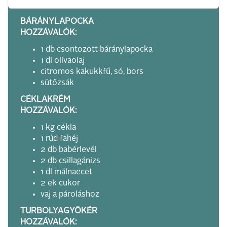
BÁRÁNYLAPOCKA
HOZZÁVALÓK:
1 db csontozott báránylapocka
1 dl olívaolaj
citromos kakukkfű, só, bors
sütőzsák
CÉKLAKRÉM
HOZZÁVALÓK:
1 kg cékla
1 rúd fahéj
2 db babérlevél
2 db csillagánizs
1 dl málnaecet
2 ek cukor
vaj a pároláshoz
TURBOLYAGYÖKÉR
HOZZÁVALÓK: