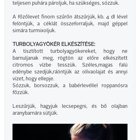
teljesen puhára pároljuk, ha szükséges, sózzuk.
A főzőlevet finom szűrőn átszűrjük, kb. 4 dl lével
felöntjük, a céklát összeforraljuk, majd géppel
simára turmixoljuk.
TURBOLYAGYÖKÉR ELKÉSZÍTÉSE:
A tisztított turbolyagyökereket, hogy ne
barnuljanak meg, rögtön az előre elkészített
citromos vízbe tesszük. Széles,magas falú
edénybe szedjük,ráöntjük az olívaolajat és annyi
vizet, hogy ellepje.
Sózzuk, borsozzuk, a babérlevéllel roppanósra
főzzük.
Leszűrjük, hagyjuk lecsepegni, és bő olajban
aranybarnára sütjük.