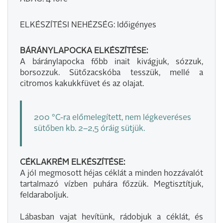
ELKÉSZÍTÉSI NEHÉZSÉG: Időigényes
BÁRÁNYLAPOCKA ELKÉSZÍTÉSE:
A báránylapocka főbb inait kivágjuk, sózzuk,
borsozzuk. Sütőzacskóba tesszük, mellé a
citromos kakukkfüvet és az olajat.
200 °C-ra előmelegített, nem légkeveréses
sütőben kb. 2–2,5 óráig sütjük.
CÉKLAKRÉM ELKÉSZÍTÉSE:
A jól megmosott héjas céklát a minden hozzávalót
tartalmazó vízben puhára főzzük. Megtisztítjuk,
feldaraboljuk.
Lábasban vajat hevítünk, rádobjuk a céklát, és