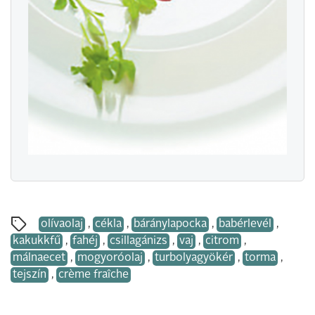
olívaolaj
,
cékla
,
báránylapocka
,
babérlevél
,
kakukkfű
,
fahéj
,
csillagánizs
,
vaj
,
citrom
,
málnaecet
,
mogyoróolaj
,
turbolyagyökér
,
torma
,
tejszín
,
crème fraîche