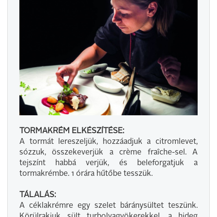
TORMAKRÉM ELKÉSZÍTÉSE:
A tormát lereszeljük, hozzáadjuk a citromlevet,
sózzuk, összekeverjük a crème fraîche-sel. A
tejszínt habbá verjük, és beleforgatjuk a
tormakrémbe. 1 órára hűtőbe tesszük.
TÁLALÁS:
A céklakrémre egy szelet báránysültet teszünk.
Körülrakjuk sült turbolyagyökerekkel, a hideg