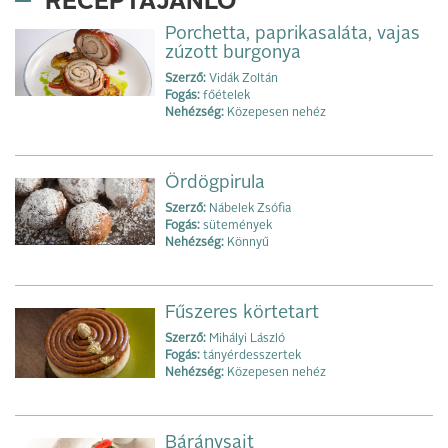
RECEPTAJÁNLÓ
Porchetta, paprikasaláta, vajas
zúzott burgonya
Szerző:
Vidák Zoltán
Fogás:
főételek
Nehézség:
Közepesen nehéz
Ördögpirula
Szerző:
Nábelek Zsófia
Fogás:
sütemények
Nehézség:
Könnyű
Fűszeres körtetart
Szerző:
Mihályi László
Fogás:
tányérdesszertek
Nehézség:
Közepesen nehéz
Báránysajt