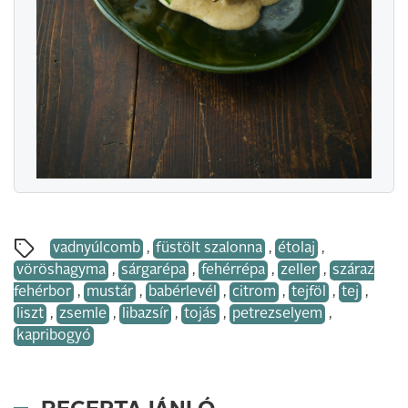
vadnyúlcomb
,
füstölt szalonna
,
étolaj
,
vöröshagyma
,
sárgarépa
,
fehérrépa
,
zeller
,
száraz
fehérbor
,
mustár
,
babérlevél
,
citrom
,
tejföl
,
tej
,
liszt
,
zsemle
,
libazsír
,
tojás
,
petrezselyem
,
kapribogyó