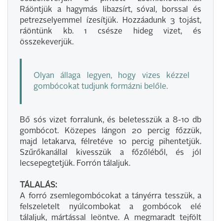
Ráöntjük a hagymás libazsírt, sóval, borssal és
petrezselyemmel ízesítjük. Hozzáadunk 3 tojást,
ráöntünk kb. 1 csésze hideg vizet, és
összekeverjük.
Olyan állaga legyen, hogy vizes kézzel
gombócokat tudjunk formázni belőle.
Bő sós vizet forralunk, és beletesszük a 8-10 db
gombócot. Közepes lángon 20 percig főzzük,
majd letakarva, félretéve 10 percig pihentetjük.
Szűrőkanállal kivesszük a főzőléből, és jól
lecsepegtetjük. Forrón tálaljuk.
TÁLALÁS:
A forró zsemlegombócokat a tányérra tesszük, a
felszeletelt nyúlcombokat a gombócok elé
tálaljuk, mártással leöntve. A megmaradt tejfölt