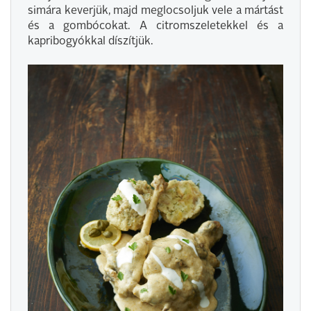
simára keverjük, majd meglocsoljuk vele a mártást
és a gombócokat. A citromszeletekkel és a
kapribogyókkal díszítjük.