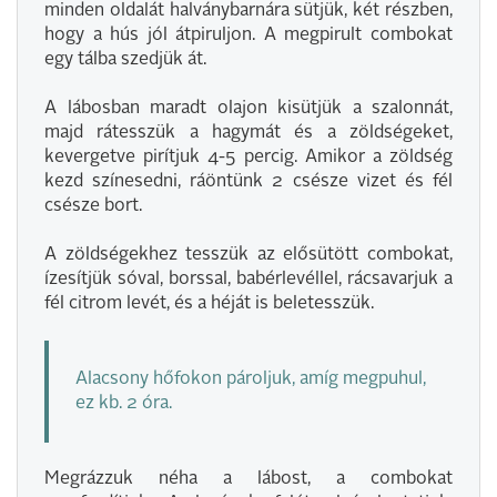
minden oldalát halványbarnára sütjük, két részben,
hogy a hús jól átpiruljon. A megpirult combokat
egy tálba szedjük át.
A lábosban maradt olajon kisütjük a szalonnát,
majd rátesszük a hagymát és a zöldségeket,
kevergetve pirítjuk 4-5 percig. Amikor a zöldség
kezd színesedni, ráöntünk 2 csésze vizet és fél
csésze bort.
A zöldségekhez tesszük az elősütött combokat,
ízesítjük sóval, borssal, babérlevéllel, rácsavarjuk a
fél citrom levét, és a héját is beletesszük.
Alacsony hőfokon pároljuk, amíg megpuhul,
ez kb. 2 óra.
Megrázzuk néha a lábost, a combokat