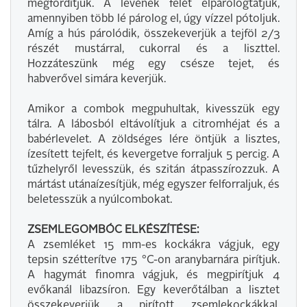
megfordítjuk. A levének felét elpárologtatjuk,
amennyiben több lé párolog el, úgy vízzel pótoljuk.
Amíg a hús párolódik, összekeverjük a tejföl 2/3
részét mustárral, cukorral és a liszttel.
Hozzáteszünk még egy csésze tejet, és
habverővel simára keverjük.
Amikor a combok megpuhultak, kivesszük egy
tálra. A lábosból eltávolítjuk a citromhéjat és a
babérlevelet. A zöldséges lére öntjük a lisztes,
ízesített tejfelt, és kevergetve forraljuk 5 percig. A
tűzhelyről levesszük, és szitán átpasszírozzuk. A
mártást utánaízesítjük, még egyszer felforraljuk, és
beletesszük a nyúlcombokat.
ZSEMLEGOMBÓC ELKÉSZÍTÉSE:
A zsemléket 15 mm-es kockákra vágjuk, egy
tepsin szétterítve 175 °C-on aranybarnára pirítjuk.
A hagymát finomra vágjuk, és megpirítjuk 4
evőkanál libazsíron. Egy keverőtálban a lisztet
összekeverjük a pirított zsemlekockákkal.