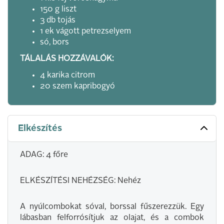
150 g liszt
3 db tojás
1 ek vágott petrezselyem
só, bors
TÁLALÁS HOZZÁVALÓK:
4 karika citrom
20 szem kapribogyó
Elkészítés
ADAG: 4 főre
ELKÉSZÍTÉSI NEHÉZSÉG: Nehéz
A nyúlcombokat sóval, borssal fűszerezzük. Egy
lábasban felforrósítjuk az olajat, és a combok