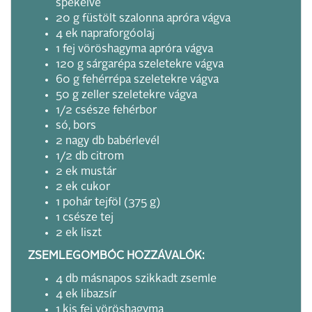
spékelve
20 g füstölt szalonna apróra vágva
4 ek napraforgóolaj
1 fej vöröshagyma apróra vágva
120 g sárgarépa szeletekre vágva
60 g fehérrépa szeletekre vágva
50 g zeller szeletekre vágva
1/2 csésze fehérbor
só, bors
2 nagy db babérlevél
1/2 db citrom
2 ek mustár
2 ek cukor
1 pohár tejföl (375 g)
1 csésze tej
2 ek liszt
ZSEMLEGOMBÓC HOZZÁVALÓK:
4 db másnapos szikkadt zsemle
4 ek libazsír
1 kis fej vöröshagyma