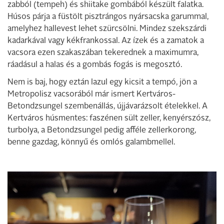
zabból (tempeh) és shiitake gombából készült falatka.
Húsos párja a füstölt pisztrángos nyársacska garummal,
amelyhez hallevest lehet szürcsölni. Mindez szekszárdi
kadarkával vagy kékfrankossal. Az ízek és a zamatok a
vacsora ezen szakaszában tekerednek a maximumra,
ráadásul a halas és a gombás fogás is megosztó.
Nem is baj, hogy eztán lazul egy kicsit a tempó, jön a
Metropolisz vacsorából már ismert Kertváros-
Betondzsungel szembenállás, újjávarázsolt ételekkel. A
Kertváros húsmentes: faszénen sült zeller, kenyérszósz,
turbolya, a Betondzsungel pedig afféle zellerkorong,
benne gazdag, könnyű és omlós galambmellel.