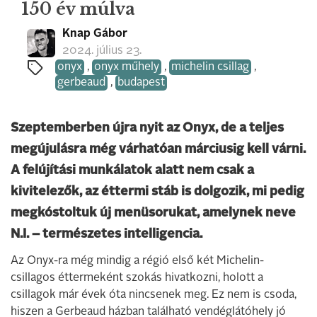
150 év múlva
Knap Gábor
2024. július 23.
onyx
,
onyx műhely
,
michelin csillag
,
gerbeaud
,
budapest
Szeptemberben újra nyit az Onyx, de a teljes
megújulásra még várhatóan márciusig kell várni.
A felújítási munkálatok alatt nem csak a
kivitelezők, az éttermi stáb is dolgozik, mi pedig
megkóstoltuk új menüsorukat, amelynek neve
N.I. – természetes intelligencia.
Az Onyx-ra még mindig a régió első két Michelin-
csillagos éttermeként szokás hivatkozni, holott a
csillagok már évek óta nincsenek meg. Ez nem is csoda,
hiszen a Gerbeaud házban található vendéglátóhely jó