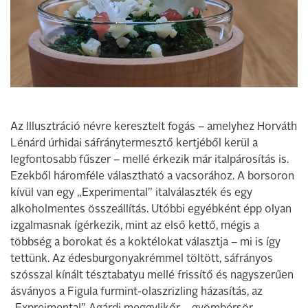
Az Illusztráció névre keresztelt fogás – amelyhez Horváth
Lénárd úrhidai sáfránytermesztő kertjéből kerül a
legfontosabb fűszer – mellé érkezik már italpárosítás is.
Ezekből háromféle választható a vacsorához. A borsoron
kívül van egy „Experimental” italválaszték és egy
alkoholmentes összeállítás. Utóbbi egyébként épp olyan
izgalmasnak ígérkezik, mint az első kettő, mégis a
többség a borokat és a koktélokat választja – mi is így
tettünk. Az édesburgonyakrémmel töltött, sáfrányos
szósszal kínált tésztabatyu mellé frissítő és nagyszerűen
ásványos a Figula furmint-olaszrizling házasítás, az