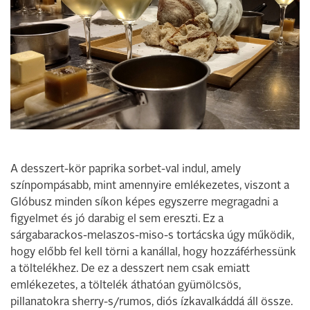
A desszert-kör paprika sorbet-val indul, amely
színpompásabb, mint amennyire emlékezetes, viszont a
Glóbusz minden síkon képes egyszerre megragadni a
figyelmet és jó darabig el sem ereszti. Ez a
sárgabarackos-melaszos-miso-s tortácska úgy működik,
hogy előbb fel kell törni a kanállal, hogy hozzáférhessünk
a töltelékhez. De ez a desszert nem csak emiatt
emlékezetes, a töltelék áthatóan gyümölcsös,
pillanatokra sherry-s/rumos, diós ízkavalkáddá áll össze.