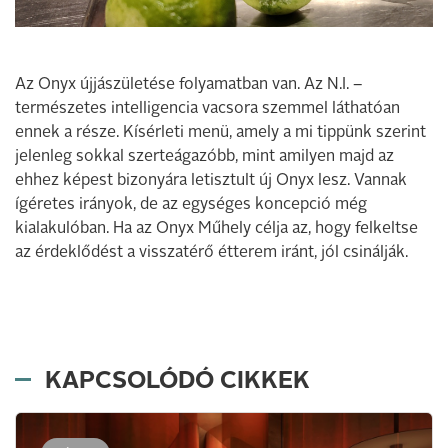
Az Onyx újjászületése folyamatban van. Az N.I. –
természetes intelligencia vacsora szemmel láthatóan
ennek a része. Kísérleti menü, amely a mi tippünk szerint
jelenleg sokkal szerteágazóbb, mint amilyen majd az
ehhez képest bizonyára letisztult új Onyx lesz. Vannak
ígéretes irányok, de az egységes koncepció még
kialakulóban. Ha az Onyx Műhely célja az, hogy felkeltse
az érdeklődést a visszatérő étterem iránt, jól csinálják.
KAPCSOLÓDÓ CIKKEK