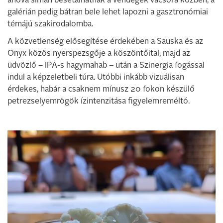
ahová simán besétálhatnak a vendégek vacsora közben, a
galérián pedig bátran bele lehet lapozni a gasztronómiai
témájú szakirodalomba.
A közvetlenség elősegítése érdekében a Sauska és az
Onyx közös nyerspezsgője a köszöntőital, majd az
üdvözlő – IPA-s hagymahab – után a Szinergia fogással
indul a képzeletbeli túra. Utóbbi inkább vizuálisan
érdekes, habár a csaknem mínusz 20 fokon készülő
petrezselyemrögök ízintenzitása figyelemreméltó.