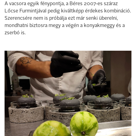
A vacsora egyik fénypontja, a Béres 2007-es száraz
Lőcse Furmintjával pedig kiváltképp érdekes kombináció.
Szerencsére nem is próbálja ezt már senki überelni,
mondhatni biztosra megy a végén a konyakmeggy és a
zserbó is.