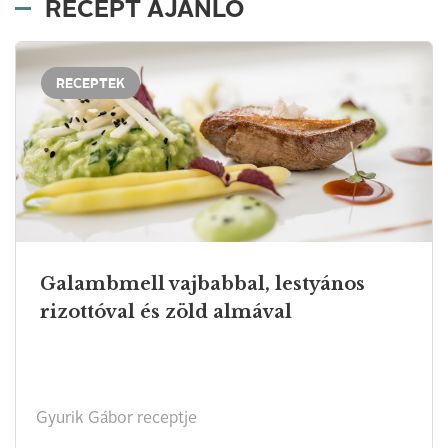
RECEPT AJÁNLÓ
RECEPTEK
Galambmell vajbabbal, lestyános
rizottóval és zöld almával
Gyurik Gábor receptje