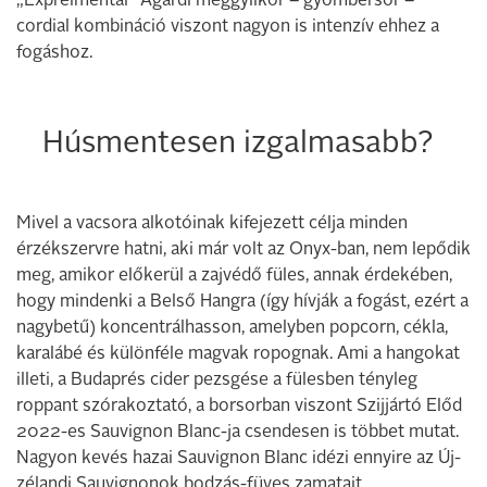
„Expreimental” Agárdi meggylikőr – gyömbérsör –
cordial kombináció viszont nagyon is intenzív ehhez a
fogáshoz.
Húsmentesen izgalmasabb?
Mivel a vacsora alkotóinak kifejezett célja minden
érzékszervre hatni, aki már volt az Onyx-ban, nem lepődik
meg, amikor előkerül a zajvédő füles, annak érdekében,
hogy mindenki a Belső Hangra (így hívják a fogást, ezért a
nagybetű) koncentrálhasson, amelyben popcorn, cékla,
karalábé és különféle magvak ropognak. Ami a hangokat
illeti, a Budaprés cider pezsgése a fülesben tényleg
roppant szórakoztató, a borsorban viszont Szijjártó Előd
2022-es Sauvignon Blanc-ja csendesen is többet mutat.
Nagyon kevés hazai Sauvignon Blanc idézi ennyire az Új-
zélandi Sauvignonok bodzás-füves zamatait.