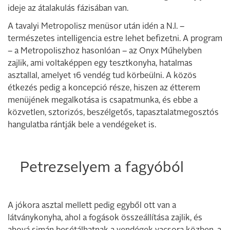
ideje az átalakulás fázisában van.
A tavalyi Metropolisz menüsor után idén a N.I. –
természetes intelligencia estre lehet befizetni. A program
– a Metropoliszhoz hasonlóan – az Onyx Műhelyben
zajlik, ami voltaképpen egy tesztkonyha, hatalmas
asztallal, amelyet 16 vendég tud körbeülni. A közös
étkezés pedig a koncepció része, hiszen az étterem
menüjének megalkotása is csapatmunka, és ebbe a
közvetlen, sztorizós, beszélgetős, tapasztalatmegosztós
hangulatba rántják bele a vendégeket is.
Petrezselyem a fagyóból
A jókora asztal mellett pedig egyből ott van a
látványkonyha, ahol a fogások összeállítása zajlik, és