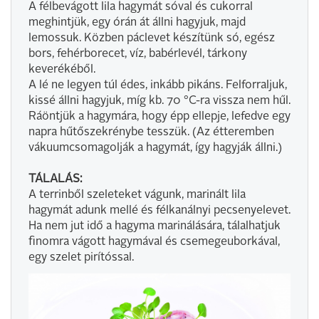
A félbevágott lila hagymát sóval és cukorral
meghintjük, egy órán át állni hagyjuk, majd
lemossuk. Közben páclevet készítünk só, egész
bors, fehérborecet, víz, babérlevél, tárkony
keverékéből.
A lé ne legyen túl édes, inkább pikáns. Felforraljuk,
kissé állni hagyjuk, míg kb. 70 °C-ra vissza nem hűl.
Ráöntjük a hagymára, hogy épp ellepje, lefedve egy
napra hűtőszekrénybe tesszük. (Az étteremben
vákuumcsomagolják a hagymát, így hagyják állni.)
TÁLALÁS:
A terrinből szeleteket vágunk, marinált lila
hagymát adunk mellé és félkanálnyi pecsenyelevet.
Ha nem jut idő a hagyma marinálására, tálalhatjuk
finomra vágott hagymával és csemegeuborkával,
egy szelet pirítóssal.