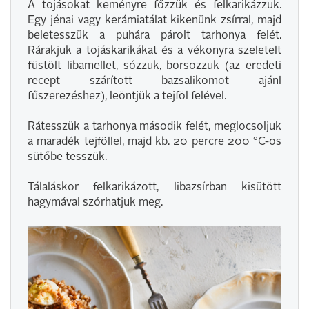
A tojásokat keményre főzzük és felkarikázzuk.
Egy jénai vagy kerámiatálat kikenünk zsírral, majd
beletesszük a puhára párolt tarhonya felét.
Rárakjuk a tojáskarikákat és a vékonyra szeletelt
füstölt libamellet, sózzuk, borsozzuk (az eredeti
recept szárított bazsalikomot ajánl
fűszerezéshez), leöntjük a tejföl felével.
Rátesszük a tarhonya második felét, meglocsoljuk
a maradék tejföllel, majd kb. 20 percre 200 °C-os
sütőbe tesszük.
Tálaláskor felkarikázott, libazsírban kisütött
hagymával szórhatjuk meg.