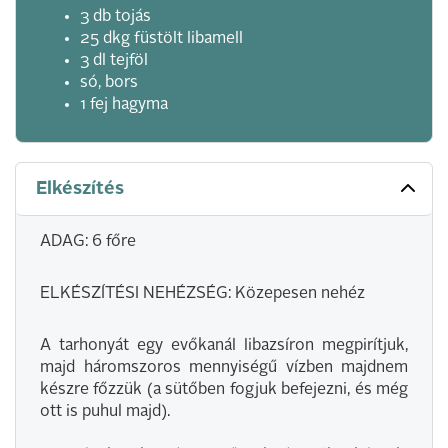
3 db tojás
25 dkg füstölt libamell
3 dl tejföl
só, bors
1 fej hagyma
Elkészítés
ADAG: 6 főre
ELKÉSZÍTÉSI NEHÉZSÉG: Közepesen nehéz
A tarhonyát egy evőkanál libazsíron megpirítjuk,
majd háromszoros mennyiségű vízben majdnem
készre főzzük (a sütőben fogjuk befejezni, és még
ott is puhul majd).