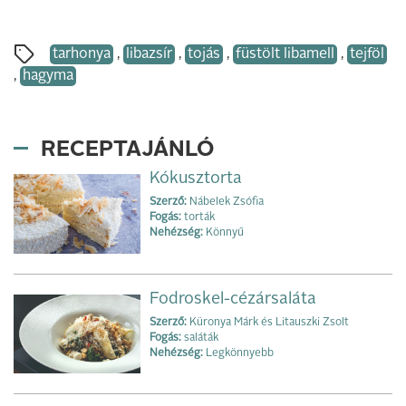
tarhonya
,
libazsír
,
tojás
,
füstölt libamell
,
tejföl
,
hagyma
RECEPTAJÁNLÓ
Kókusztorta
Szerző:
Nábelek Zsófia
Fogás:
torták
Nehézség:
Könnyű
Fodroskel-cézársaláta
Szerző:
Küronya Márk és Litauszki Zsolt
Fogás:
saláták
Nehézség:
Legkönnyebb