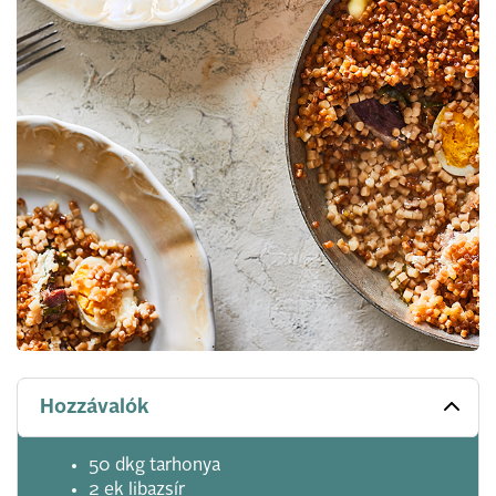
Hozzávalók
50 dkg tarhonya
2 ek libazsír