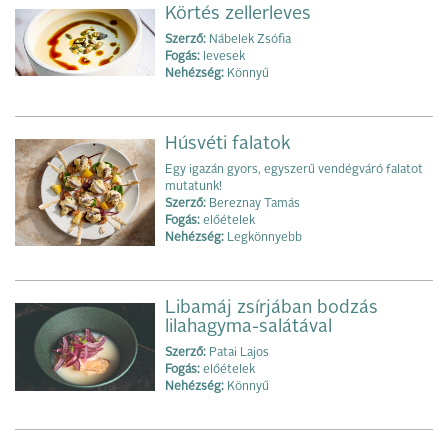
Körtés zellerleves
Szerző:
Nábelek Zsófia
Fogás:
levesek
Nehézség:
Könnyű
Húsvéti falatok
Egy igazán gyors, egyszerű vendégváró falatot
mutatunk!
Szerző:
Bereznay Tamás
Fogás:
előételek
Nehézség:
Legkönnyebb
Libamáj zsírjában bodzás
lilahagyma-salátával
Szerző:
Patai Lajos
Fogás:
előételek
Nehézség:
Könnyű