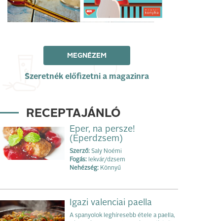
MEGNÉZEM
Szeretnék előfizetni a magazinra
RECEPTAJÁNLÓ
Eper, na persze!
(Eperdzsem)
Szerző:
Saly Noémi
Fogás:
lekvár/dzsem
Nehézség:
Könnyű
Igazi valenciai paella
A spanyolok leghíresebb étele a paella,