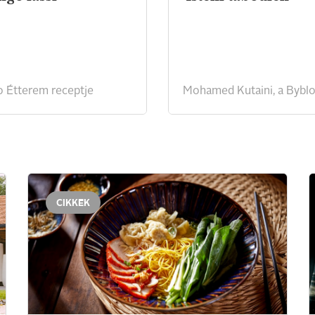
o Étterem receptje
CIKKEK