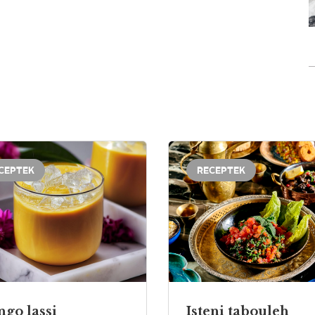
CEPTEK
RECEPTEK
ngo
lassi
Isteni
tabouleh