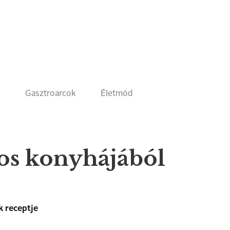
k
Gasztroarcok
Életmód
s konyhájából
 receptje