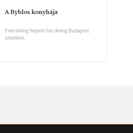
A
Byblos
konyhája
Fine
dining
helyett
fun
dining
Budapest
szívében.