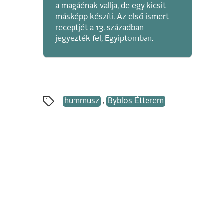
a magáénak vallja, de egy kicsit
másképp készíti. Az első ismert
receptjét a 13. században
jegyezték fel, Egyiptomban.
hummusz
,
Byblos Étterem