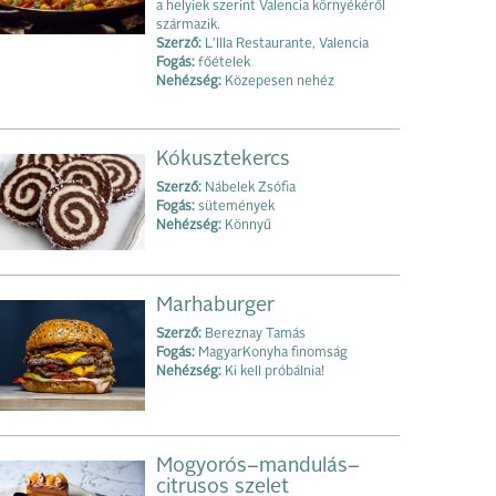
a helyiek szerint Valencia környékéről
származik.
Szerző:
L'Illa Restaurante, Valencia
Fogás:
főételek
Nehézség:
Közepesen nehéz
Kókusztekercs
Szerző:
Nábelek Zsófia
Fogás:
sütemények
Nehézség:
Könnyű
Marhaburger
Szerző:
Bereznay Tamás
Fogás:
MagyarKonyha finomság
Nehézség:
Ki kell próbálnia!
Mogyorós–mandulás–
citrusos szelet