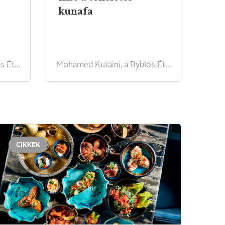
kunafa
Mohamed Kutaini, a Byblos Étterem séfje receptje
Mohamed Kutaini, a Byblos Étterem séfjének receptje receptje
CIKKEK