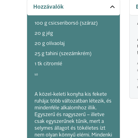
Hozzávalók
100 g csicseriborsó (száraz)
20 g jég
20 g olívaolaj
25 g tahini (szezámkrém)
1 tk citromlé
só
A közel-keleti konyha kis fekete
ruhája: több változatban létezik, és
mindenféle alkalomhoz illik.
Egyszerű és nagyszerű – illetve
csak egyszerűnek tűnik, mert a
selymes állagot és tökéletes ízt
nem olyan könnyű elérni. Mindenki