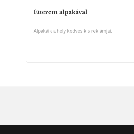
Étterem
alpakával
Alpakáik
a
hely
kedves
kis
reklámjai.