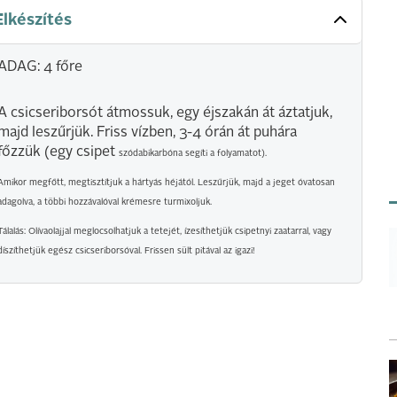
Elkészítés
ADAG: 4 főre
A csicseriborsót átmossuk, egy éjszakán át áztatjuk,
majd leszűrjük. Friss vízben, 3-4 órán át puhára
főzzük (egy csipet
szódabikarbóna segíti a fo­lyamatot).
Amikor megfőtt, megtisztítjuk a hártyás héjától. Leszűrjük, majd a jeget óvatosan
adagolva, a többi hozzávalóval krémesre turmixoljuk.
Tálalás: Olívaolajjal meglocsolhatjuk
a tetejét, ízesíthetjük csipetnyi zaatarral, vagy
díszíthetjük egész csicseriborsóval. Frissen sült pitával az igazi!