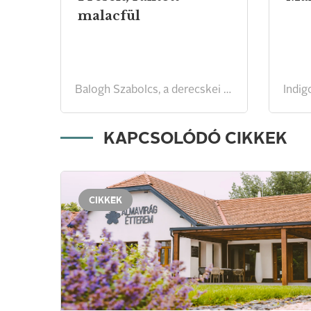
malacfül
Balogh Szabolcs, a derecskei Almavirág Étterem séfjének receptje
Indig
KAPCSOLÓDÓ CIKKEK
CIKKEK