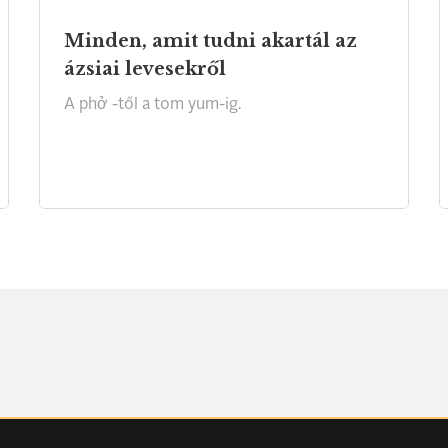
Minden, amit tudni akartál az
ázsiai levesekről
A
phở
-től
a
tom
yum-ig.