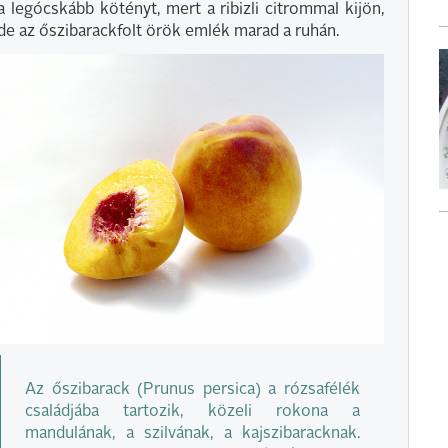
a legócskább kötényt, mert a ribizli citrommal kijön,
de az őszibarackfolt örök emlék marad a ruhán.
Az őszibarack (Prunus persica) a rózsafélék
családjába tartozik, közeli rokona a
mandulának, a szilvának, a kajszibaracknak.