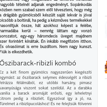
nagyobb tételnél adjanak engedményt. Sopánkodás
közben nem szabad szem elől téveszteni, hogy még
a drágább gyümölcsből készült saját lekvár is jóval
olcsóbb a boltinál, ha pedig a kézműves termékekkel
hasonlítjuk össze, hát azokhoz képest a felébe,
harmadába kerül − nemrég láttam egy vonzó
sorozatot, egy-egy háromdecis üveget majdnem
ezer forintért kínáltak. Én inkább megfőzöm itthon.
És olvasóimat is erre buzdítom. Nem nagy kunszt.
Fiúk is elkezdhetik.
Őszibarack-ribizli kombó
Ez a két finom gyümölcs nagyszerűen kiegészíti
egymást: az őszibarack selymes édességét a ribizli
felrázza félálmából, ez utóbbi harsány, pimasz
savanyúsága viszont sokat szelídül. Az a darabka
vanília a barack aromáját erősíti, egy leheletnyi
citrom pedig a ribizliét. Egyszóval így a jó, na.
Türelmet a ribizlipucoláshoz! És ne felejtsük fölvenni