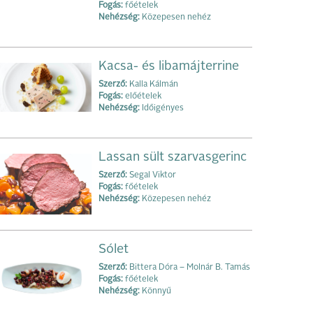
Fogás:
főételek
Nehézség:
Közepesen nehéz
Kacsa- és libamájterrine
Szerző:
Kalla Kálmán
Fogás:
előételek
Nehézség:
Időigényes
Lassan sült szarvasgerinc
Szerző:
Segal Viktor
Fogás:
főételek
Nehézség:
Közepesen nehéz
Sólet
Szerző:
Bittera Dóra – Molnár B. Tamás
Fogás:
főételek
Nehézség:
Könnyű