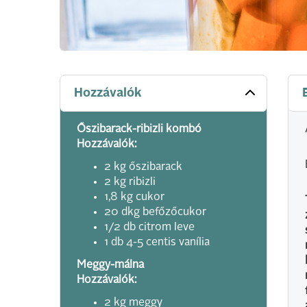
Hozzávalók
Őszibarack-ribizli kombó
Hozzávalók:
2 kg őszibarack
2 kg ribizli
1,8 kg cukor
20 dkg befőzőcukor
1/2 db citrom leve
1 db 4-5 centis vanília
Meggy-málna
Hozzávalók:
2 kg meggy