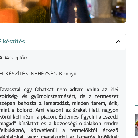
Elkészítés
ADAG: 4 főre
ELKÉSZÍTÉSI NEHÉZSÉG: Könnyű
Tavasszal egy fabatkát nem adtam volna az idei
zöldség- és gyümölcstermésért, de a természet
szépen behozta a lemaradást, minden terem, érik,
mint a bolond. Ami viszont az árakat illeti, nagyon
körül kell nézni a piacon. Érdemes figyelni a „szedd
magad” kínálatot és a közösségi oldalakon rendre
felbukkanó, közvetlenül a termelőktől érkező
ajánlatokat, vagy megalkudni az ismerős kofákkal: