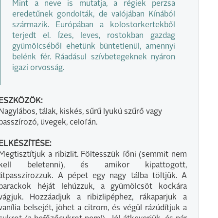
Mint a neve is mutatja, a régiek perzsa
eredetűnek gondolták, de valójában Kínából
származik. Európában a kolostorkertekből
terjedt el. Ízes, leves, rostokban gazdag
gyümölcséből ehetünk büntetlenül, amennyi
belénk fér. Ráadásul szívbetegeknek nyáron
igazi orvosság.
ESZKÖZÖK:
Nagylábos, tálak, kiskés, sűrű lyukú szűrő vagy
passzírozó, üvegek, celofán.
ELKÉSZÍTÉSE:
Megtisztítjuk a ribizlit. Föltesszük főni (semmit nem
kell beletenni), és amikor kipattogott,
átpasszírozzuk. A pépet egy nagy tálba töltjük. A
barackok héját lehúzzuk, a gyümölcsöt kockára
vágjuk. Hozzáadjuk a ribizlipéphez, rákaparjuk a
vanília belsejét, jöhet a citrom, és végül rázúdítjuk a