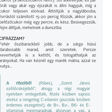
cukrot (a befőzőcukrot nem!). Jól átkeverjük, és pár
órát vagy akár egy éjszakát is állni hagyjuk, míg a
cukor teljesen elolvad. Áttöltjük a nagylábosba,
forrástól számított 15-20 percig főzzük, akkor jön a
befőzőcukor még egy percre, és kész. Beüvegezzük,
fejre állítjuk, mehetnek a dunsztba.
CIFRÁZZAM?
Fehér őszibarackból jobb, de a sárga húsú
darabosabb marad, amit szeretek. Persze
keverhetjük is a kettőt, és tologathatjuk az
arányokat. Ha van kéznél egy marék málna, azzal se
kutya…
A ribizliből
(Ribes), „Szent János
szőlőcskéjéből”, ahogy a régi magyar
nyelvben emlegették, főzés közben sajnos
elvész a rengeteg C-vitamin (pucolás közben
érdemes eszegetni!), de B1-, B2-, B6- és E-
vitaminjai megmaradnak, ahogyan a vas, a