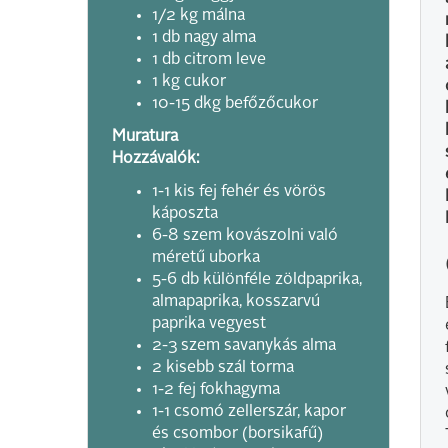
1/2 kg málna
1 db nagy alma
1 db citrom leve
1 kg cukor
10-15 dkg befőzőcukor
Muratura
Hozzávalók:
1-1 kis fej fehér és vörös
káposzta
6-8 szem kovászolni való
méretű uborka
5-6 db különféle zöldpaprika,
almapaprika, kosszarvú
paprika vegyest
2-3 szem savanykás alma
2 kisebb szál torma
1-2 fej fokhagyma
1-1 csomó zellerszár, kapor
és csombor (borsikafű)