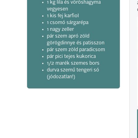
1 kg lila és vöröshagyma
vegyesen
1 kis fej karfiol
1 csomó sárgarépa
1 nagy zeller
pár szem apró zöld
görögdinnye és patisszon
pár szem zöld paradicsom
pár pici tejes kukorica
1/2 marék szemes bors
durva szemű tengeri só
(jódozatlan!)