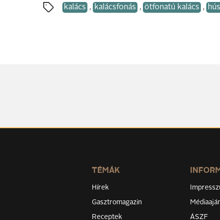
kalács
,
kalácsfonás
,
ötfonatú kalács
,
hús
TÉMÁK
INFOR
Hírek
Impress
Gasztromagazin
Médiaaján
Receptek
ÁSZF