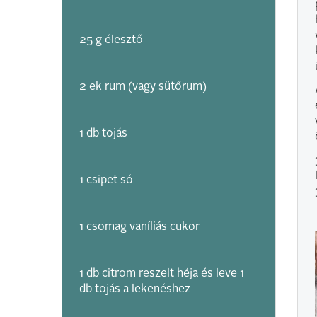
25 g élesztő
2 ek rum (vagy sütőrum)
1 db tojás
1 csipet só
1 csomag vaníliás cukor
1 db citrom reszelt héja és leve 1
db tojás a lekenéshez