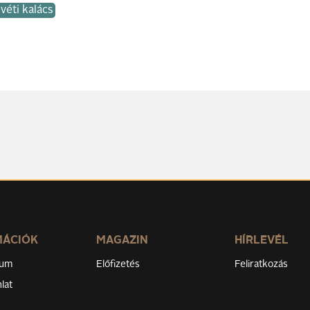
véti kalács
MÁCIÓK
MAGAZIN
HÍRLEVÉL
zum
Előfizetés
Feliratkozás
lat