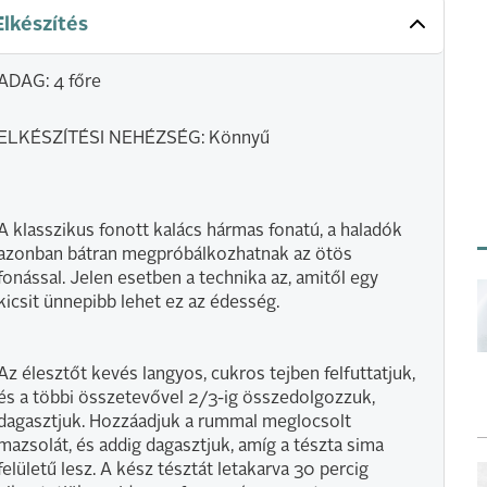
Elkészítés
ADAG: 4 főre
ELKÉSZÍTÉSI NEHÉZSÉG: Könnyű
A klasszikus fonott kalács hármas fonatú, a haladók
azonban bátran megpróbálkozhatnak az ötös
fonással. Jelen esetben a technika az, amitől egy
kicsit ünnepibb lehet ez az édesség.
Az élesztőt kevés langyos, cukros tejben felfuttatjuk,
és a többi összetevővel 2/3-ig összedolgozzuk,
dagasztjuk. Hozzáadjuk a rummal meglocsolt
mazsolát, és addig dagasztjuk, amíg a tészta sima
felületű lesz. A kész tésztát letakarva 30 percig