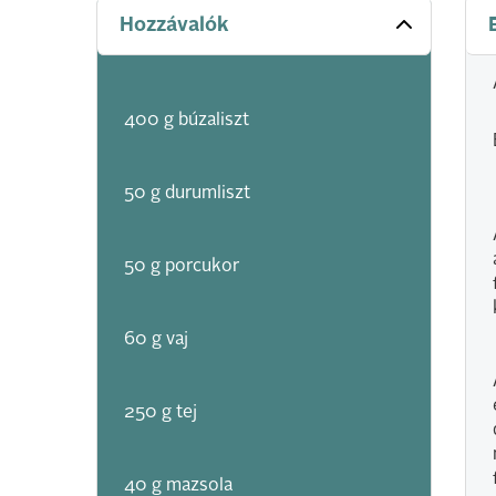
Hozzávalók
400 g búzaliszt
50 g durumliszt
50 g porcukor
60 g vaj
250 g tej
40 g mazsola