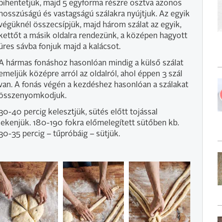
pihentetjük, majd 5 egyforma részre osztva azonos
hosszúságú és vastagságú szálakra nyújtjuk. Az egyik
végüknél összecsípjük, majd három szálat az egyik,
kettőt a másik oldalra rendezünk, a középen hagyott
üres sávba fonjuk majd a kalácsot.
A hármas fonáshoz hasonlóan mindig a külső szálat
emeljük középre arról az oldalról, ahol éppen 3 szál
van. A fonás végén a kezdéshez hasonlóan a szálakat
összenyomkodjuk.
30-40 percig kelesztjük, sütés előtt tojással
lekenjük. 180-190 fokra előmelegített sütőben kb.
30-35 percig – tűpróbáig – sütjük.