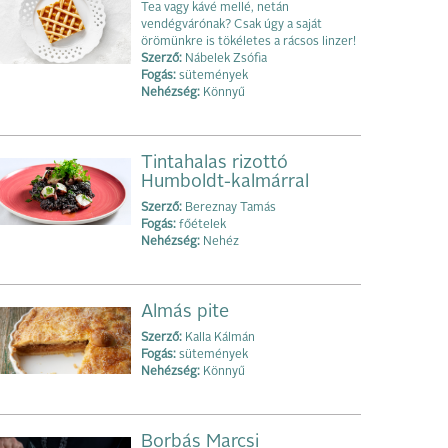
Tea vagy kávé mellé, netán
vendégvárónak? Csak úgy a saját
örömünkre is tökéletes a rácsos linzer!
Szerző:
Nábelek Zsófia
Fogás:
sütemények
Nehézség:
Könnyű
Tintahalas rizottó
Humboldt-kalmárral
Szerző:
Bereznay Tamás
Fogás:
főételek
Nehézség:
Nehéz
Almás pite
Szerző:
Kalla Kálmán
Fogás:
sütemények
Nehézség:
Könnyű
Borbás Marcsi