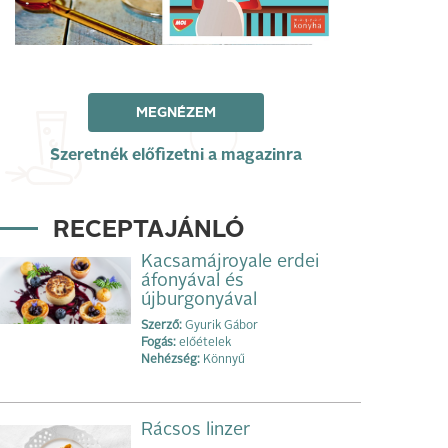
MEGNÉZEM
Szeretnék előfizetni a magazinra
RECEPTAJÁNLÓ
Kacsamájroyale erdei
áfonyával és
újburgonyával
Szerző:
Gyurik Gábor
Fogás:
előételek
Nehézség:
Könnyű
Rácsos linzer