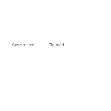
k
Gasztroarcok
Életmód