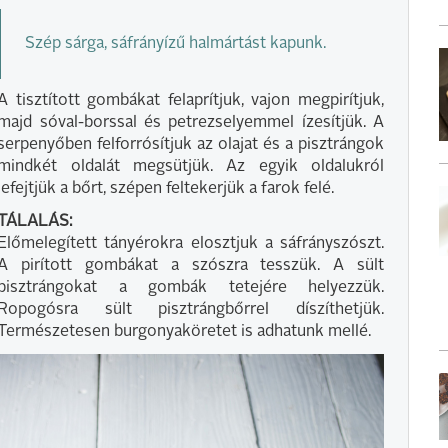
Szép sárga, sáfrányízű halmártást kapunk.
A tisztított gombákat felaprítjuk, vajon megpirítjuk,
majd sóval-borssal és petrezselyemmel ízesítjük. A
serpenyőben felforrósítjuk az olajat és a pisztrángok
mindkét oldalát megsütjük. Az egyik oldalukról
lefejtjük a bőrt, szépen feltekerjük a farok felé.
TÁLALÁS:
Előmelegített tányérokra elosztjuk a sáfrányszószt.
A pirított gombákat a szószra tesszük. A sült
pisztrángokat a gombák tetejére helyezzük.
Ropogósra sült pisztrángbőrrel díszíthetjük.
Természetesen burgonyaköretet is adhatunk mellé.