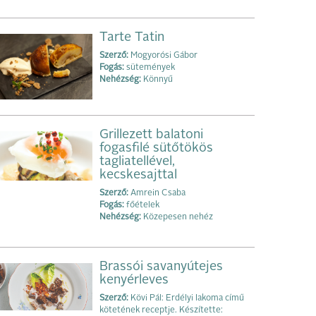
Tarte Tatin
Szerző:
Mogyorósi Gábor
Fogás:
sütemények
Nehézség:
Könnyű
Grillezett balatoni
fogasfilé sütőtökös
tagliatellével,
kecskesajttal
Szerző:
Amrein Csaba
Fogás:
főételek
Nehézség:
Közepesen nehéz
Brassói savanyútejes
kenyérleves
Szerző:
Kövi Pál: Erdélyi lakoma című
kötetének receptje. Készítette: