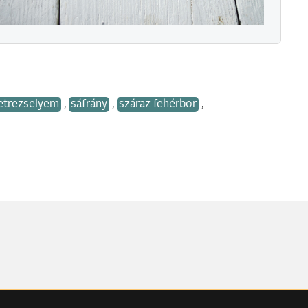
etrezselyem
,
sáfrány
,
száraz fehérbor
,