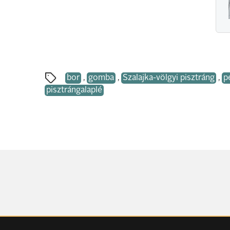
bor
,
gomba
,
Szalajka-völgyi pisztráng
,
p
pisztrángalaplé