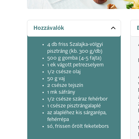
Hozzávalók
4 db friss Szalajka-völgyi
pisztráng (kb. 300 g/db)
500 g gomba (4-5 fajta)
1 ek vágott petrezselyem
1/2 csésze olaj
50 g vaj
2 csésze tejszín
1 mk sáfrány
1/2 csésze száraz fehérbor
1 csésze pisztrángalaplé
az alapléhez kis sárgarépa,
fehérrépa
só, frissen őrölt feketebors