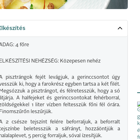
Elkészítés
ADAG: 4 főre
ELKÉSZÍTÉSI NEHÉZSÉG: Közepesen nehéz
A pisztrángok fejét levágjuk, a gerinccsontot úgy
vesszük ki, hogy a farokrész egyben tartsa a két filét.
Megsózzuk a pisztrángot, és félretesszük, hogy a só
átjárja. A halfejeket és gerinccsontokat fehérborral,
zöldségekkel 1 liter vízben feltesszük főni fél órára.
Finomszűrőn leszűrjük.
A 2 csésze tejszínt felére beforraljuk, a beforralt
tejszínbe beletesszük a sáfrányt, hozzáöntjük a
halalaplevet, 5 percig forraljuk, sóval ízesítjük.