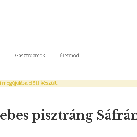
k
Gasztroarcok
Életmód
i megújulása előtt készült.
sebes pisztráng Sáfr