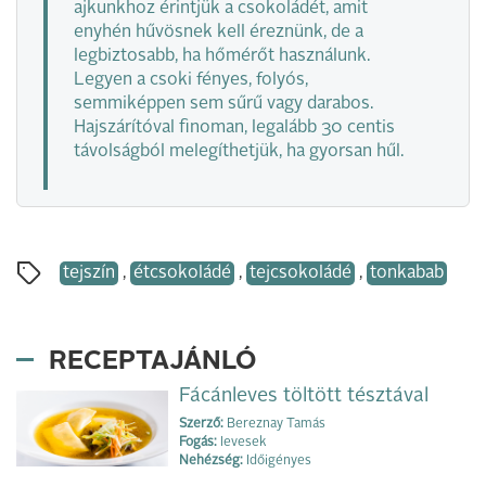
ajkunkhoz érintjük a csokoládét, amit
enyhén hűvösnek kell éreznünk, de a
legbiztosabb, ha hőmérőt használunk.
Legyen a csoki fényes, folyós,
semmiképpen sem sűrű vagy darabos.
Hajszárítóval finoman, legalább 30 centis
távolságból melegíthetjük, ha gyorsan hűl.
tejszín
,
étcsokoládé
,
tejcsokoládé
,
tonkabab
RECEPTAJÁNLÓ
Fácánleves töltött tésztával
Szerző:
Bereznay Tamás
Fogás:
levesek
Nehézség:
Időigényes