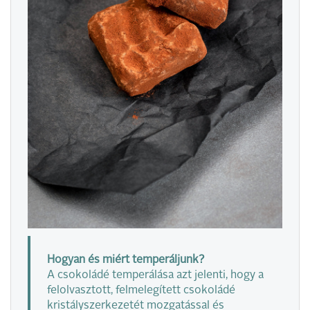
Hogyan és miért temperáljunk?
A csokoládé temperálása azt jelenti, hogy a
felolvasztott, felmelegített csokoládé
kristályszerkezetét mozgatással és