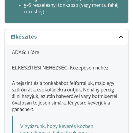
5-6 reszelésnyi tonkabab (vagy menta, fahéj,
citrushéj)
Elkészítés
ADAG: 1 főre
ELKÉSZÍTÉSI NEHÉZSÉG: Közepesen nehéz
A tejszínt és a tonkababot felforraljuk, majd egy
szűrőn át a csokoládékra öntjük. Néhány percig
állni hagyjuk, ezután habverővel vagy botmixerrel
óvatosan teljesen simára, fényesre keverjük a
ganache-t.
Vigyázzunk, hogy keverés közben