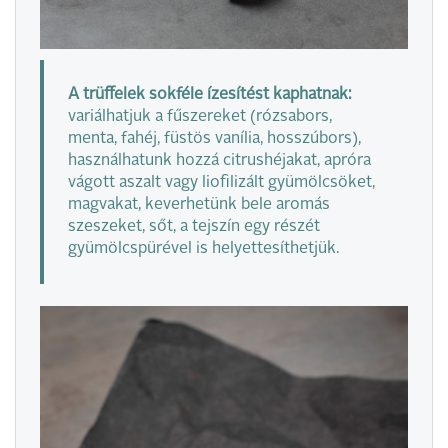
A trüffelek sokféle ízesítést kaphatnak:
variálhatjuk a fűszereket (rózsabors,
menta, fahéj, füstös vanília, hosszúbors),
használhatunk hozzá citrushéjakat, apróra
vágott aszalt vagy liofilizált gyümölcsöket,
magvakat, keverhetünk bele aromás
szeszeket, sőt, a tejszín egy részét
gyümölcspürével is helyettesíthetjük.