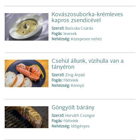
Kovászosuborka-krémleves
kapros zsendicével
Szerző:
Baricska Csárda
Fogás:
levesek
Nehézség:
Közepesen nehéz
Csehül állunk, vízihulla van a
tányéron
Szerző:
Zirig Árpád
Fogás:
főételek
Nehézség:
Könnyű
Göngyölt bárány
Szerző:
Horváth Csongor
Fogás:
főételek
Nehézség:
Időigényes