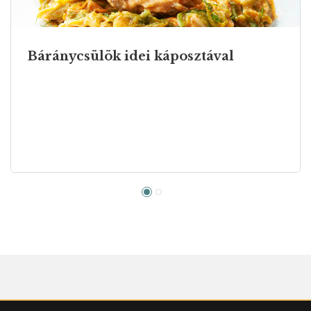
Báránycsülök idei káposztával