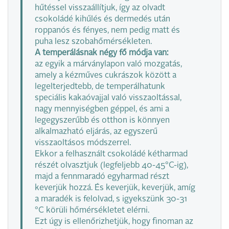
hűtéssel visszaállítjuk, így az olvadt
csokoládé kihűlés és dermedés után
roppanós és fényes, nem pedig matt és
puha lesz szobahőmérsékleten.
A temperálásnak négy fő módja van:
az egyik a márványlapon való mozgatás,
amely a kézműves cukrászok között a
legelterjedtebb, de temperálhatunk
speciális kakaóvajjal való visszaoltással,
nagy mennyiségben géppel, és ami a
legegyszerűbb és otthon is könnyen
alkalmazható eljárás, az egyszerű
visszaoltásos módszerrel.
Ekkor a felhasznált csokoládé kétharmad
részét olvasztjuk (legfeljebb 40-45°C-ig),
majd a fennmaradó egyharmad részt
keverjük hozzá. És keverjük, keverjük, amíg
a maradék is felolvad, s igyekszünk 30-31
°C körüli hőmérsékletet elérni.
Ezt úgy is ellenőrizhetjük, hogy finoman az