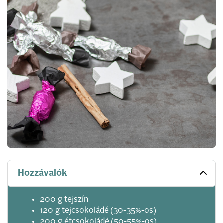
Hozzávalók
200 g tejszín
120 g tejcsokoládé (30-35%-os)
200 g étcsokoládé (50-55%-os)