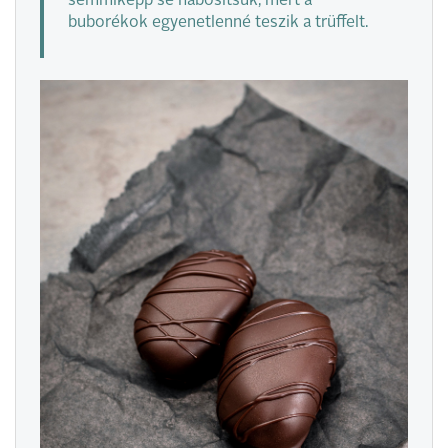
semmiképp se habosítsuk, mert a
buborékok egyenetlenné teszik a trüffelt.