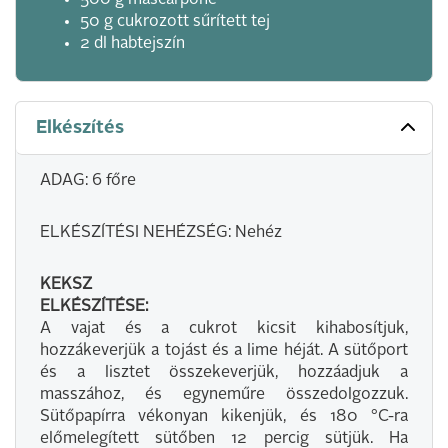
500 g mascarpone
50 g cukrozott sűrített tej
2 dl habtejszín
Elkészítés
ADAG: 6 főre
ELKÉSZÍTÉSI NEHÉZSÉG: Nehéz
KEKSZ
ELKÉSZÍTÉSE:
A vajat és a cukrot kicsit kihabosítjuk,
hozzákeverjük a tojást és a lime héját. A sütőport
és a lisztet összekeverjük, hozzáadjuk a
masszához, és egyneműre összedolgozzuk.
Sütőpapírra vékonyan kikenjük, és 180 °C-ra
előmelegített sütőben 12 percig sütjük. Ha