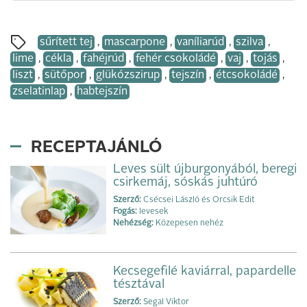
sűrített tej
,
mascarpone
,
vaníliarúd
,
szilva
,
lime
,
cékla
,
fahéjrúd
,
fehér csokoládé
,
vaj
,
tojás
,
liszt
,
sütőpor
,
glükózszirup
,
tejszín
,
étcsokoládé
,
zselatinlap
,
habtejszín
RECEPTAJÁNLÓ
Leves sült újburgonyából, beregi
csirkemáj, sóskás juhtúró
Szerző:
Csécsei László és Orcsik Edit
Fogás:
levesek
Nehézség:
Közepesen nehéz
Kecsegefilé kaviárral, papardelle
tésztával
Szerző:
Segal Viktor