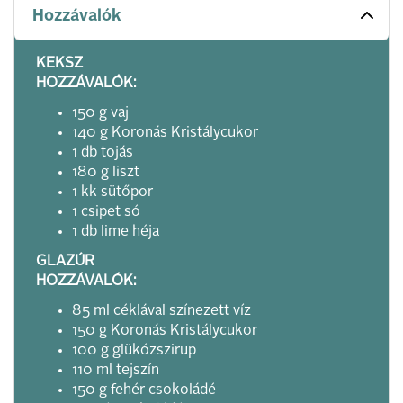
Hozzávalók
KEKSZ
HOZZÁVALÓK:
150 g vaj
140 g Koronás Kristálycukor
1 db tojás
180 g liszt
1 kk sütőpor
1 csipet só
1 db lime héja
GLAZÚR
HOZZÁVALÓK:
85 ml céklával színezett víz
150 g Koronás Kristálycukor
100 g glükózszirup
110 ml tejszín
150 g fehér csokoládé