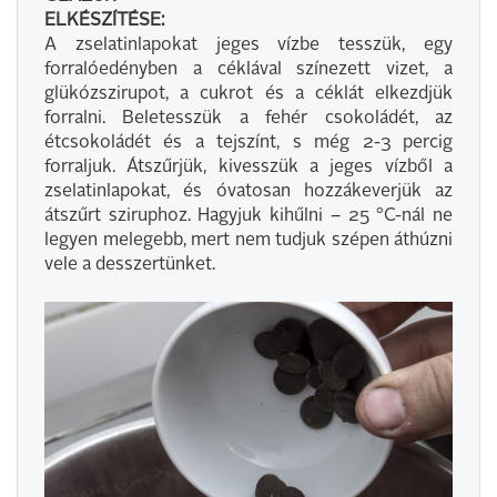
ELKÉSZÍTÉSE:
A zselatinlapokat jeges vízbe tesszük, egy
forralóedényben a céklával színezett vizet, a
glükózszirupot, a cukrot és a céklát elkezdjük
forralni. Beletesszük a fehér csokoládét, az
étcsokoládét és a tejszínt, s még 2-3 percig
forraljuk. Átszűrjük, kivesszük a jeges vízből a
zselatinlapokat, és óvatosan hozzákeverjük az
átszűrt sziruphoz. Hagyjuk kihűlni – 25 °C-nál ne
legyen melegebb, mert nem tudjuk szépen áthúzni
vele a desszertünket.