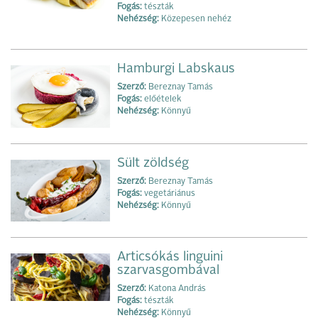
Fogás:
tészták
Nehézség:
Közepesen nehéz
Hamburgi Labskaus
Szerző:
Bereznay Tamás
Fogás:
előételek
Nehézség:
Könnyű
Sült zöldség
Szerző:
Bereznay Tamás
Fogás:
vegetáriánus
Nehézség:
Könnyű
Articsókás linguini
szarvasgombával
Szerző:
Katona András
Fogás:
tészták
Nehézség:
Könnyű