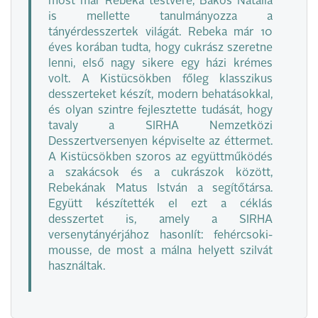
most már Rebeka testvére, Bakos Natália
is mellette tanulmányozza a
tányérdesszertek világát. Rebeka már 10
éves korában tudta, hogy cukrász szeretne
lenni, első nagy sikere egy házi krémes
volt. A Kistücsökben főleg klasszikus
desszerteket készít, modern behatásokkal,
és olyan szintre fejlesztette tudását, hogy
tavaly a SIRHA Nemzetközi
Desszertversenyen képviselte az éttermet.
A Kistücsökben szoros az együttműködés
a szakácsok és a cukrászok között,
Rebekának Matus István a segítőtársa.
Együtt készítették el ezt a céklás
desszertet is, amely a SIRHA
versenytányérjához hasonlít: fehércsoki-
mousse, de most a málna helyett szilvát
használtak.