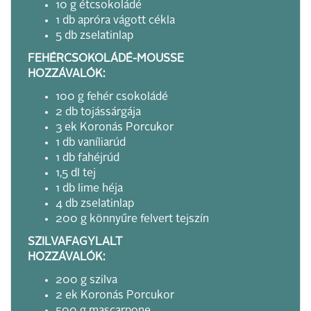
10 g étcsokoládé
1 db apróra vágott cékla
5 db zselatinlap
FEHÉRCSOKOLÁDÉ-MOUSSE
HOZZÁVALÓK:
100 g fehér csokoládé
2 db tojássárgája
3 ek Koronás Porcukor
1 db vaníliarúd
1 db fahéjrúd
1,5 dl tej
1 db lime héja
4 db zselatinlap
200 g könnyűre felvert tejszín
SZILVAFAGYLALT
HOZZÁVALÓK:
200 g szilva
2 ek Koronás Porcukor