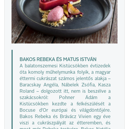
BAKOS REBEKA ÉS MATUS ISTVÁN
A balatonszemesi Kistücsökben évtizedek
óta komoly műhelymunka folyik, a magyar
éttermi cukrászat számos jelentős alakja –
Baracskay Angéla, Nábelek Zsófia, Kasza
Roland – dolgozott itt, nem is beszélve a
szakácsokról: Pohner Ádám a
Kistücsökben kezdte a felkészülését a
Bocuse d’Or európai és világdöntőjére.
Bakos Rebeka és Brávácz Vivien egy éve
viszi a cukrászpályát az étteremben, és