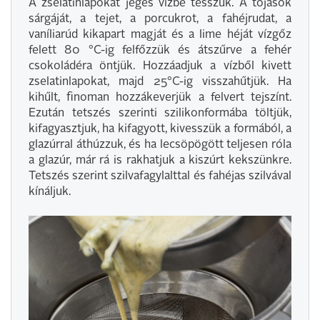
A zselatinlapokat jeges vízbe tesszük. A tojások
sárgáját, a tejet, a porcukrot, a fahéjrudat, a
vaníliarúd kikapart magját és a lime héját vízgőz
felett 80 °C-ig felfőzzük és átszűrve a fehér
csokoládéra öntjük. Hozzáadjuk a vízből kivett
zselatinlapokat, majd 25°C-ig visszahűtjük. Ha
kihűlt, finoman hozzákeverjük a felvert tejszínt.
Ezután tetszés szerinti szilikonformába töltjük,
kifagyasztjuk, ha kifagyott, kivesszük a formából, a
glazúrral áthúzzuk, és ha lecsöpögött teljesen róla
a glazúr, már rá is rakhatjuk a kiszúrt kekszünkre.
Tetszés szerint szilvafagylalttal és fahéjas szilvával
kínáljuk.