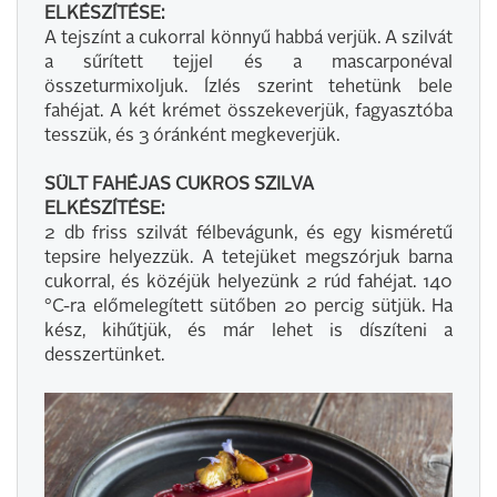
ELKÉSZÍTÉSE:
A tejszínt a cukorral könnyű habbá verjük. A szilvát
a sűrített tejjel és a mascarponéval
összeturmixoljuk. Ízlés szerint tehetünk bele
fahéjat. A két krémet összekeverjük, fagyasztóba
tesszük, és 3 óránként megkeverjük.
SÜLT FAHÉJAS CUKROS SZILVA
ELKÉSZÍTÉSE:
2 db friss szilvát félbevágunk, és egy kisméretű
tepsire helyezzük. A tetejüket megszórjuk barna
cukorral, és közéjük helyezünk 2 rúd fahéjat. 140
°C-ra előmelegített sütőben 20 percig sütjük. Ha
kész, kihűtjük, és már lehet is díszíteni a
desszertünket.