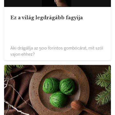
Ez a világ legdrágább fagyija
Aki drágállja az 500 forintos gombócárat, mit szól
vajon ehhez?