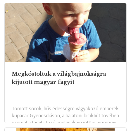
mint mondjuk száz éve, a különbség a gépekben, a
precíz tudásban és az új ízkombinációkban van.
Megkóstoltuk a világbajnokságra
kijutott magyar fagyit
Tömött sorok, hűs édességre vágyakozó emberek
kupacai: Gyenesdiáson, a balatoni bicikliút tövében
üzemel a fagylaltozó, melynek vezetője, Somogyi
Renáta kijutott a világbajnokságra.