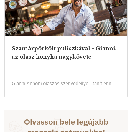
Szamárpörkölt puliszkával - Gianni,
az olasz konyha nagykövete
Gianni Annoni olaszos szenvedéllyel "tanít enni".
Olvasson bele legújabb