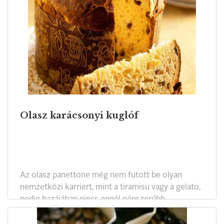
Olasz karácsonyi kuglóf
Az olasz panettone még nem futott be olyan
nemzetközi karriert, mint a tiramisu vagy a gelato,
pedig hazájában nincs ennél népszerűbb
karácsonyi sütemény. Nálunk a delikátesz boltok
polcain már mindenhol megtalálható. A foszlós