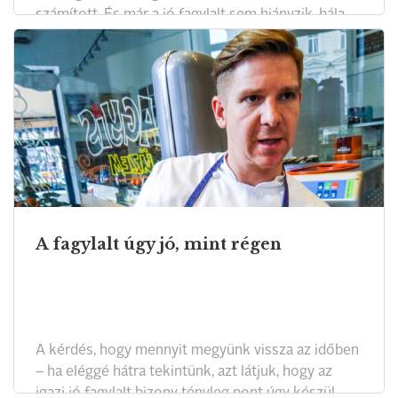
számított. És már a jó fagylalt sem hiányzik, hála
egy szoftverfejlesztő villamosmérnöknek és egy
ruhatervezőnek.
A fagylalt úgy jó, mint régen
A kérdés, hogy mennyit megyünk vissza az időben
– ha eléggé hátra tekintünk, azt látjuk, hogy az
igazi jó fagylalt bizony tényleg pont úgy készül,