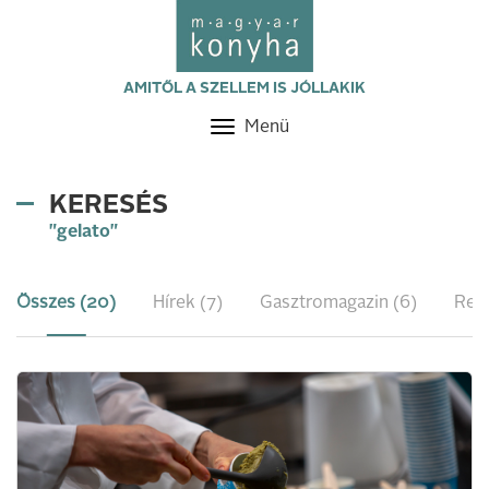
AMITŐL A SZELLEM IS JÓLLAKIK
Menü
Toggle
navigation
KERESÉS
"gelato"
Összes (20)
Hírek (7)
Gasztromagazin (6)
Rec