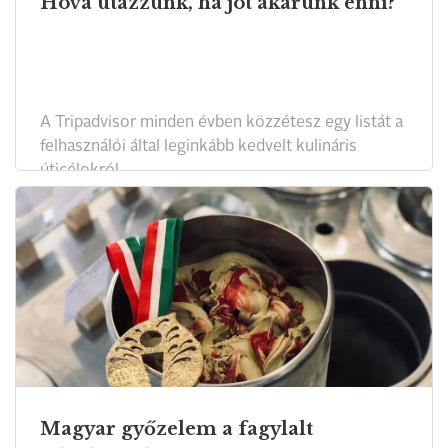
Hova utazzunk, ha jót akarunk enni?
A Tripadvisor minden évben közzétesz egy listát a
felhasználói által leginkább kedvelt kulináris
úticélokról.
Magyar győzelem a fagylalt