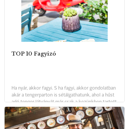
találkozóját, a Kávébazárt.
TOP 10 Fagyizó
Ha nyár, akkor fagyi. S ha fagyi, akkor gondolatban
akár a tengerparton is sétálgathatunk, ahol a hűst
adó tenger látványát már csak a kezünkben tartott,
ezer színben pompázó fagylalt tudja még
tökéletesebbé tenni. Ám ne szomorkodjunk akkor
sem, ha...