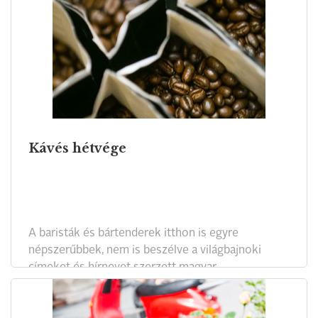
tészta egyszerre légies és selymes, könnyed és
gazdagon vajas, a különböző kandírozott
gyümölcs, csokoládé és dióféle pedig csak „hab a
tortán”. Ha kisült kalács, csillogó papírba, vagy
díszes dobozba csomagolják, ez azért is fontos,
mert az ünnepi időszakban a klasszikus
Kávés hétvége
A baristák és bártenderek itthon is egyre
népszerűbbek, nem is beszélve a világbajnoki
címeket és hírnevet szerzett magyar
szakemberekről. Hétvégén a Coruinthia
szállodában rendezik meg a kávé szerelmeseinek