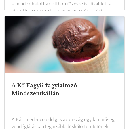
– mindez hatott az otthon főzésre is, divat lett a
piacolás, a szezonális alapanyagok és az ősi
gabonák újra felfedezése, a fermentálás és a házi
sous vide. A cukrászat újhulláma körül már
nagyobb a homály: a szakmabeliek továbbra is
vallják, hogy cukortól, vajtól és zsíros tejszíntől
döglik igazán a légy, de a tömeges elhízás és
ételintolerancia korában akadnak azért ellenérvek
is. Merre haladunk, és miben áll a korszerű
cukrászat lényege?
A Kő Fagyi? fagylaltozó
Mindszentkállán
A Káli-medence eddig is az ország egyik minőségi
vendéglátásban leginkább dúskáló területének