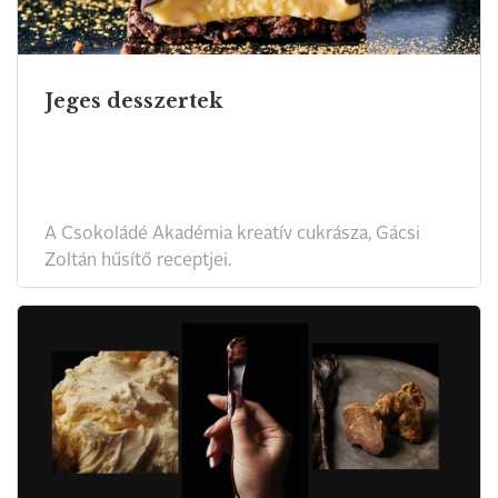
Jeges desszertek
A Csokoládé Akadémia kreatív cukrásza, Gácsi
Zoltán hűsítő receptjei.