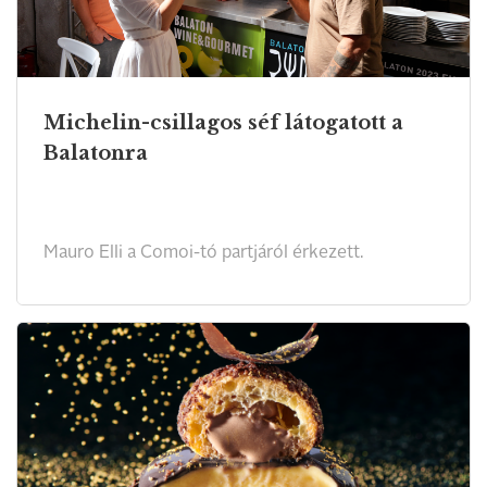
Michelin-csillagos séf látogatott a
Balatonra
Mauro Elli a Comoi-tó partjáról érkezett.