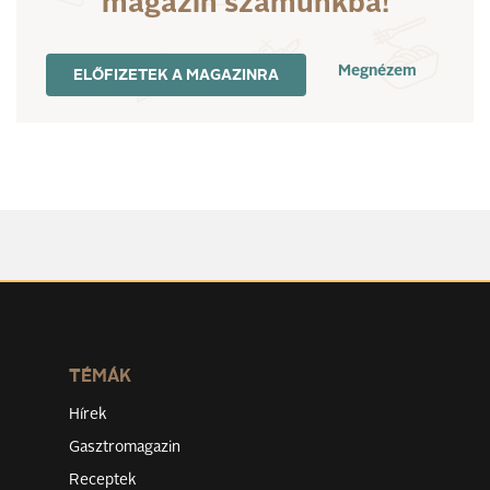
magazin számunkba!
Megnézem
ELŐFIZETEK A MAGAZINRA
TÉMÁK
Hírek
Gasztromagazin
Receptek