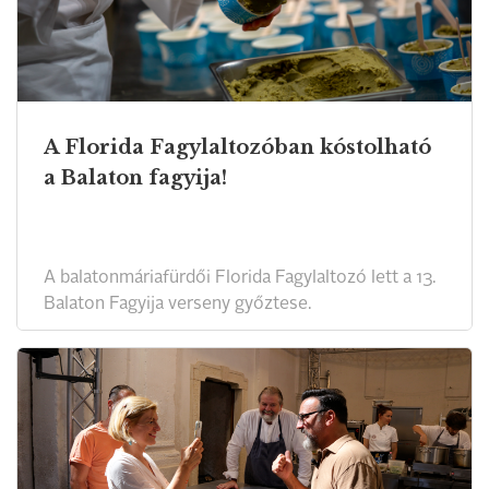
A Florida Fagylaltozóban kóstolható
a Balaton fagyija!
A balatonmáriafürdői Florida Fagylaltozó lett a 13.
Balaton Fagyija verseny győztese.