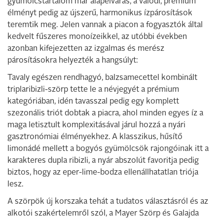
gyümölcstartalom már alapelvárás, a valódi, prémium
élményt pedig az újszerű, harmonikus ízpárosítások
teremtik meg. Jelen vannak a piacon a fogyasztók által
kedvelt fűszeres monoízeikkel, az utóbbi években
azonban kifejezetten az izgalmas és merész
párosításokra helyezték a hangsúlyt:
Tavaly egészen rendhagyó, balzsamecettel kombinált
triplaribizli-szörp tette le a névjegyét a prémium
kategóriában, idén tavasszal pedig egy komplett
szezonális triót dobtak a piacra, ahol minden egyes íz a
maga letisztult komplexitásával járul hozzá a nyári
gasztronómiai élményekhez. A klasszikus, hűsítő
limonádé mellett a bogyós gyümölcsök rajongóinak itt a
karakteres dupla ribizli, a nyár abszolút favoritja pedig
biztos, hogy az eper-lime-bodza ellenállhatatlan triója
lesz.
A szörpök új korszaka tehát a tudatos választásról és az
alkotói szakértelemről szól, a Mayer Szörp és Galajda