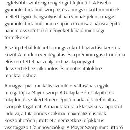
legfelsőbb szintekig rengeteget fejlődött. A kisebb
gyümölcstartalmú szörpök és a megszokott monoízek
mellett egyre hangsúlyosabban vannak jelen a magas
gyümölcstartalmú, nem csupán citromsav-bázisra építő,
hanem összetett ízélményeket kínáló minőségi
termékek is.
A szörp tehát kilépett a megszokott háztartási keretek
közül. A modern vendéglátás és a prémium gasztronómia
előszeretettel használja ezt az alapanyagot
desszertekhez, alkoholos és mentes italokhoz,
mocktailokhoz.
A magyar piac radikális szemléletváltásának egyik
mozgatója a Mayer szörp. A Galajda Péter alapító és
tulajdonos szakértelmére épülő márka újradefiniálta a
szörpök fogalmát. A manufaktúra a klasszikus alapoktól
indulva, a tulajdonos szakmai maximalizmusának
köszönhetően jutott el a nemzetközi díjakkal is
visszaigazolt íz-innovációkig. A Mayer Szörp mint úttörő