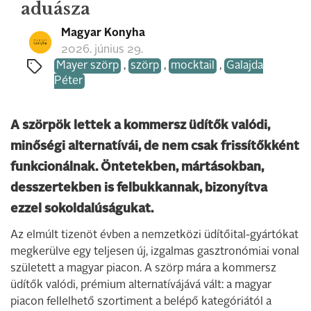
aduásza
Magyar Konyha
2026. június 29.
Mayer szörp
,
szörp
,
mocktail
,
Galajda
Péter
A szörpök lettek a kommersz üdítők valódi,
minőségi alternatívái, de nem csak frissítőkként
funkcionálnak. Öntetekben, mártásokban,
desszertekben is felbukkannak, bizonyítva
ezzel sokoldalúságukat.
Az elmúlt tizenöt évben a nemzetközi üdítőital-gyártókat
megkerülve egy teljesen új, izgalmas gasztronómiai vonal
született a magyar piacon. A szörp mára a kommersz
üdítők valódi, prémium alternatívájává vált: a magyar
piacon fellelhető szortiment a belépő kategóriától a