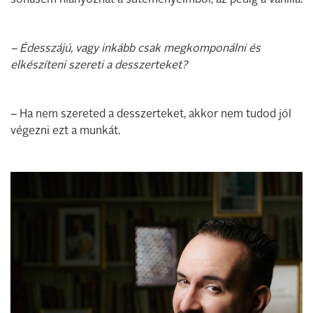
sohasem hiányozhat a süteményeimből, az pedig a vanília.
– Édesszájú, vagy inkább csak megkomponálni és
elkészíteni szereti a desszerteket?
– Ha nem szereted a ­desszerteket, akkor nem tudod jól
végezni ezt a munkát.