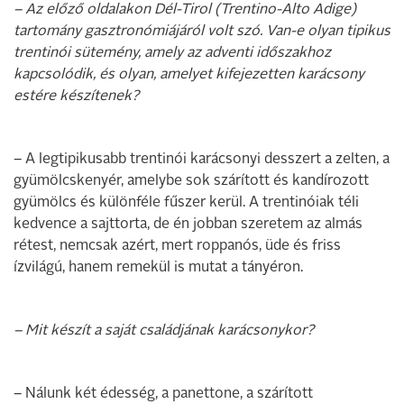
– Az előző oldalakon Dél-Tirol (Trentino-Alto Adige)
tartomány gasztronómiájáról volt szó. Van-e olyan tipikus
trentinói sütemény, amely az adventi időszakhoz
kapcsolódik, és olyan, amelyet kifejezetten karácsony
estére készítenek?
– A legtipikusabb trentinói karácsonyi desszert a zelten, a
gyümölcskenyér, amelybe sok szárított és kandírozott
gyümölcs és különféle fűszer kerül. A trentinóiak téli
kedvence a sajttorta, de én jobban szeretem az almás
rétest, nemcsak azért, mert roppanós, üde és friss
ízvilágú, hanem remekül is mutat a tányéron.
– Mit készít a saját családjának karácsonykor?
– Nálunk két édesség, a panettone, a szárított