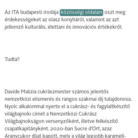
Az ITA budapesti irodája
közösségi oldalain
oszt meg
érdekességeket az olasz konyháról, valamint az azt
jellemző kulturális, élettani és innovációs értékekről.
Tudta?
Davide Malizia cukrászmester számos jelentős
nemzetközi elismerés és rangos szakmai díj tulajdonosa.
Nyolc alkalommal nyerte el a cukrász- és fagylaltkészítő
világbajnoki címet a Nemzetközi Cukrász
Világbajnokságon versenyzőként, illetve felkészítő
csapatkapitányként. 2020-ban Sucre d’Ort, azaz
Aranycukor díjat kapott, mely a világ legjobb karamell­