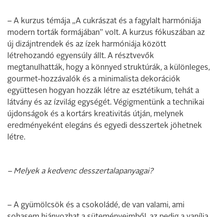
– A kurzus témája „A cukrászat és a fagylalt harmóniája
modern torták formájában” volt. A kurzus fókuszában az
új dizájntrendek és az ízek harmóniája között
létrehozandó egyensúly állt. A résztvevők
megtanulhatták, hogy a könnyed struktúrák, a különleges,
gourmet-­hozzávalók és a minimalista dekorációk
együttesen hogyan hozzák létre az esztétikum, tehát a
látvány és az ízvilág egységét. Végigmentünk a technikai
újdonságok és a kortárs kreativitás útján, melynek
eredményeként elegáns és egyedi desszertek jöhetnek
létre.
– Melyek a kedvenc desszertalapanyagai?
– A gyümölcsök és a ­csokoládé, de van valami, ami