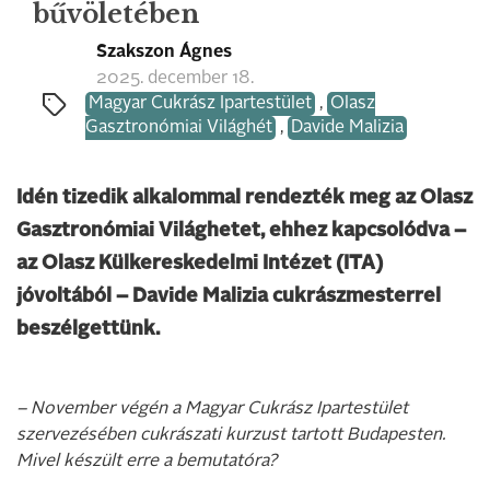
bűvöletében
Szakszon Ágnes
2025. december 18.
Magyar Cukrász Ipartestület
,
Olasz
Gasztronómiai Világhét
,
Davide Malizia
Idén tizedik alkalommal rendezték meg az Olasz
Gasztronómiai Világhetet, ehhez kapcsolódva –
az Olasz Külkereskedelmi Intézet (ITA)
jóvoltából – Davide Malizia cukrászmesterrel
beszélgettünk.
– November végén a Magyar Cukrász Ipartestület
szervezésében cukrászati kurzust tartott Budapesten.
Mivel készült erre a bemutatóra?