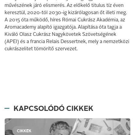
művé­szének járó elismerés. Az előkelő titulus tíz éven
keresztül, 2020-tól 2030-ig kizárólagosan őt illeti meg.
A 2015 óta működő, híres Római Cukrász Akadémia, az
Aromacademy alapító igazgatója. Alapítása óta tagja a
Kiváló Olasz Cukrász Nagykövetek Szövetségének
(APEI) és a francia Relais Dessertnek, mely a nemzetközi
cukrászelitet tömörítő szervezet.
KAPCSOLÓDÓ CIKKEK
CIKKEK