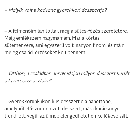
– Melyik volt a kedvenc gyerekkori desszertje?
– A felmenőim tanítottak meg a sütés-főzés szeretetére.
Máig emlékszem nagymamám, Maria körtés
süteményére, ami egyszerű volt, nagyon finom, és máig
meleg családi érzéseket kelt bennem.
– Otthon, a családban annak idején milyen desszert került
a karácsonyi asztalra?
– Gyerekkorunk ikonikus desszertje a panettone,
amelyből először nemzeti desszert, mára karácsonyi
trend lett, végül az ünnep elengedhetetlen kellékévé vált.