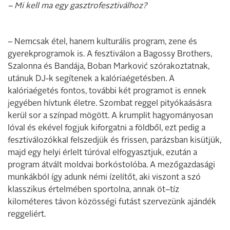
– Mi kell ma egy gasztrofesztiválhoz?
– Nemcsak étel, hanem kulturális program, zene és
gyerekprogramok is. A fesztiválon a Bagossy Brothers,
Szalonna és Bandája, Boban Marković szórakoztatnak,
utánuk DJ-k segítenek a kalóriaégetésben. A
kalóriaégetés fontos, további két programot is ennek
jegyében hívtunk életre. Szombat reggel pityókaásásra
kerül sor a színpad mögött. A krumplit hagyományosan
lóval és ekével fogjuk kiforgatni a földből, ezt pedig a
fesztiválozókkal felszedjük és frissen, parázsban kisütjük,
majd egy helyi érlelt túróval elfogyasztjuk, ezután a
program átvált moldvai borkóstolóba. A mezőgazdasági
munkákból így adunk némi ízelítőt, aki viszont a szó
klasszikus értelmében sportolna, annak öt–tíz
kilométeres távon közösségi futást szervezünk ajándék
reggeliért.