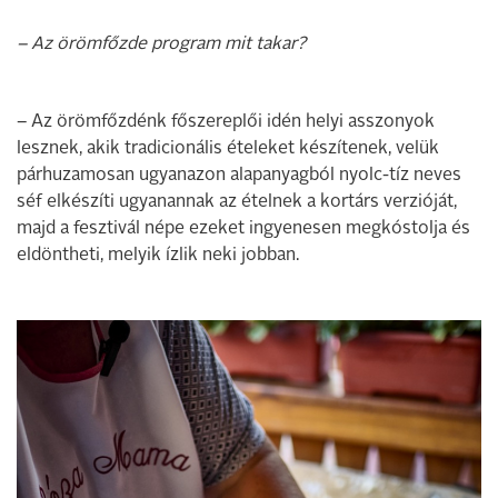
– Az örömfőzde program mit takar?
– Az örömfőzdénk főszereplői idén helyi asszonyok
lesznek, akik tradicionális ételeket készítenek, velük
párhuzamosan ugyanazon alapanyagból nyolc-tíz neves
séf elkészíti ugyanannak az ételnek a kortárs verzióját,
majd a fesztivál népe ezeket ingyenesen megkóstolja és
eldöntheti, melyik ízlik neki jobban.