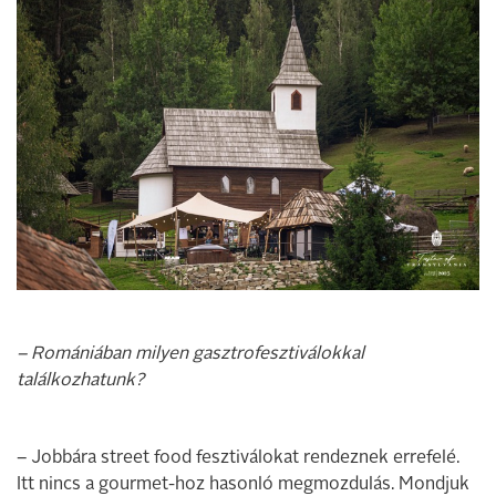
– Romániában milyen gasztrofesztiválokkal
találkozhatunk?
– Jobbára street food fesztiválokat rendeznek errefelé.
Itt nincs a gourmet-hoz hasonló megmozdulás. Mondjuk