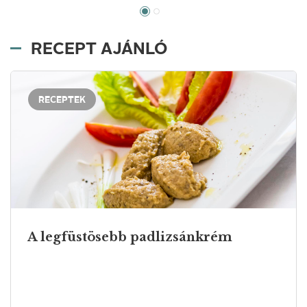
RECEPT AJÁNLÓ
RECEPTEK
A legfüstösebb padlizsánkrém