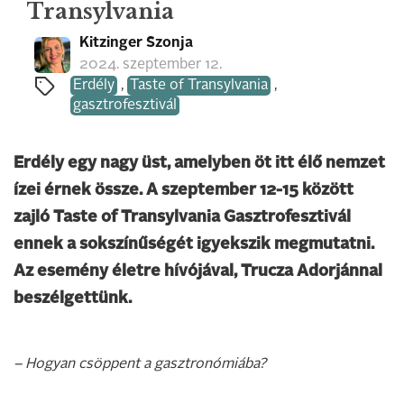
Transylvania
Kitzinger Szonja
2024. szeptember 12.
Erdély
,
Taste of Transylvania
,
gasztrofesztivál
Erdély egy nagy üst, amelyben öt itt élő nemzet
ízei érnek össze. A szeptember 12-15 között
zajló Taste of Transylvania Gasztrofesztivál
ennek a sokszínűségét igyekszik megmutatni.
Az esemény életre hívójával, Trucza Adorjánnal
beszélgettünk.
– Hogyan csöppent a gasztronó­miába?