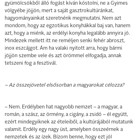
gyümölcsökből álló fogást kíván kóstolni, ne a Gyimes
völgyébe jöjjön, mert a saját gasztrokultúránkat,
hagyományainkat szeretnénk megmutatni. Nem azt
mondom, hogy az egzotikus konyhákkal baj van, hanem
azt, hogy a miénk, az erdélyi konyha legalább annyira jó.
Mindezek mellett itt ne reméljen senki fehér abroszt,
inox eszcájgot. Ám ha valaki nyitott arra, hogy bármi
jöjjön szembe vele és azt örömmel elfogadja, annak
tetszeni fog a fesztivál.
– Az összejövetel elsősorban a magyarokat célozza?
– Nem. Erdélyben hat nagyobb nemzet – a magyar, a
román, a szász, az örmény, a cigány, a zsidó – él együtt,
ezért mindegyiknek az ételeiből, a kultúrájából mutatunk
valamit. Erdély egy nagy üst, amelyben összeérnek a
nemzetek és az ízek. Bízom benne, hogy ezt jól