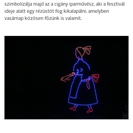
szimbolizálja majd az a cigány iparművész, aki a fesztivál
ideje alatt egy rézüstöt fog kikalapálni, amelyben
vasárnap közösen főzünk is valamit.