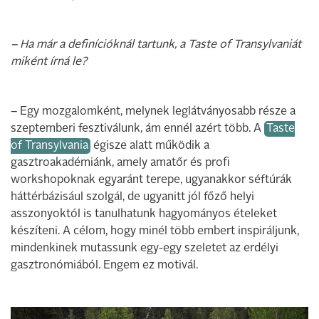
– Ha már a definícióknál tartunk, a Taste of Transylvaniát
miként írná le?
– Egy mozgalomként, melynek leglátványosabb része a
szeptemberi fesztiválunk, ám ennél azért több. A
Taste
of Transylvania
égisze alatt működik a
gasztroakadémiánk, amely amatőr és profi
workshopoknak egyaránt terepe, ugyanakkor séftúrák
háttérbázisául szolgál, de ugyanitt jól főző helyi
asszonyoktól is tanulhatunk hagyományos ételeket
készíteni. A célom, hogy minél több embert inspiráljunk,
mindenkinek mutassunk egy-egy szeletet az erdélyi
gasztronómiából. Engem ez motivál.