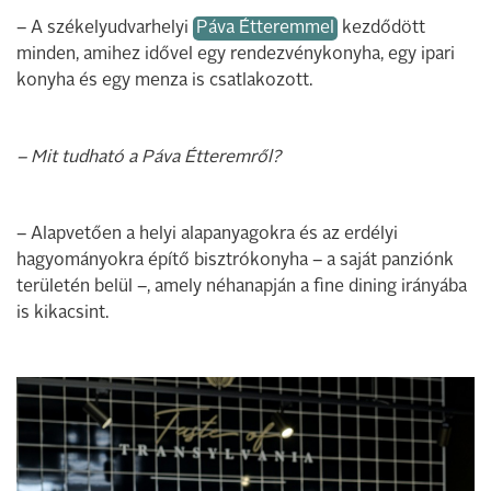
– A székelyudvarhelyi
Páva Étteremmel
kezdődött
minden, amihez idővel egy rendezvénykonyha, egy ipari
konyha és egy menza is csatlakozott.
– Mit tudható a Páva Étteremről?
– Alapvetően a helyi alapanyagokra és az erdélyi
hagyományokra építő bisztrókonyha – a saját panziónk
területén belül –, amely néhanapján a fine dining irányába
is kikacsint.