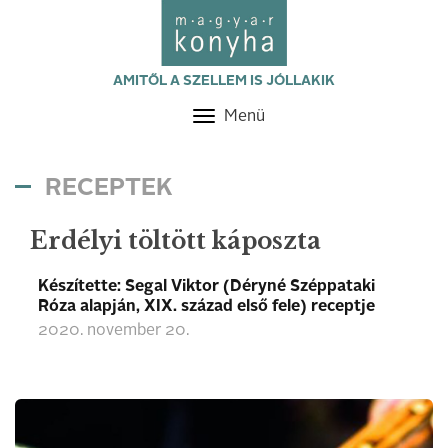
AMITŐL A SZELLEM IS JÓLLAKIK
Menü
Toggle
navigation
RECEPTEK
Erdélyi töltött káposzta
Készítette: Segal Viktor (Déryné Széppataki
Róza alapján, XIX. század első fele) receptje
2020. november 20.