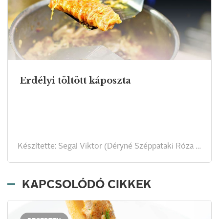
Erdélyi töltött káposzta
Készítette: Segal Viktor (Déryné Széppataki Róza alapján, XIX. század első fele) receptje
KAPCSOLÓDÓ CIKKEK