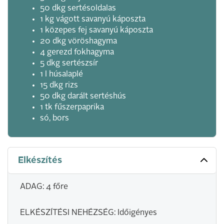
50 dkg sertésoldalas
1 kg vágott savanyú káposzta
1 közepes fej savanyú káposzta
20 dkg vöröshagyma
4 gerezd fokhagyma
5 dkg sertészsír
1 l húsalaplé
15 dkg rizs
50 dkg darált sertéshús
1 tk fűszerpaprika
só, bors
Elkészítés
ADAG: 4 főre
ELKÉSZÍTÉSI NEHÉZSÉG: Időigényes