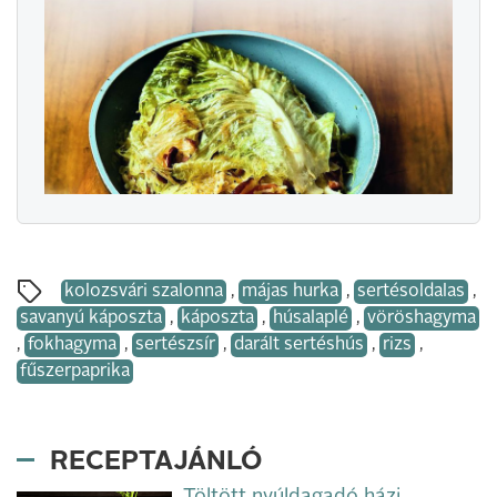
kolozsvári szalonna
,
májas hurka
,
sertésoldalas
,
savanyú káposzta
,
káposzta
,
húsalaplé
,
vöröshagyma
,
fokhagyma
,
sertészsír
,
darált sertéshús
,
rizs
,
fűszerpaprika
RECEPTAJÁNLÓ