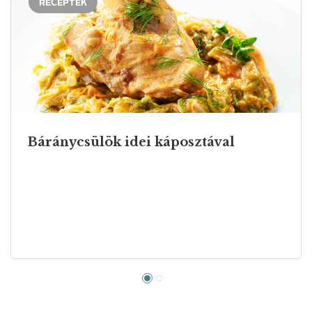
RECEPTEK
Báránycsülök idei káposztával