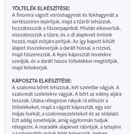
TÖLTELÉK ELKÉSZÍTÉSE:
A finomra vágott vöröshagymát és fokhagymát a
sertészsíron lepirítjuk, majd a tűzről lehúzzuk,
hozzátesszük a fűszerpaprikát. Miután elkevertük,
visszatesszük a tűzre, és 2 dl alaplevet öntünk
hozzá, majd zsírjára pirítjuk. Az így kapott kihűlt
alapot összekeverjük a darált hússal, a rizzsel,
majd fűszerezzük. A fejes káposztát levelekre
szedjük, és a darált húsos töltelékkel megtöltjük,
majd feltekerjük.
KÁPOSZTA ELKÉSZÍTÉSE:
A szalonna bőrét lehúzzuk, két szeletbe vágjuk. A
szalonnát szeletekre vágjuk. A bőrt az edény aljára
tesszük. Utána rétegezve rakjuk rá először a
töltelékeket, majd a vágott káposztát, egy sor
májas hurkát, a szalonnaszeleteket és az oldalast.
Ezt addig ismételjük, amíg egyformán tudjuk
rétegezni. A maradék alaplevet ráöntjük, a tetejére