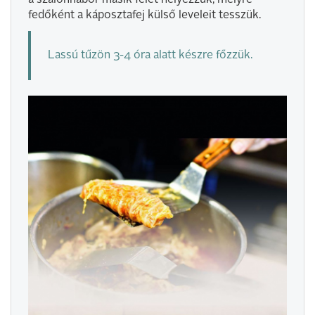
a szalonnabőr másik felét helyezzük, melyre
fedőként a káposztafej külső leveleit tesszük.
Lassú tűzön 3-4 óra alatt készre főzzük.