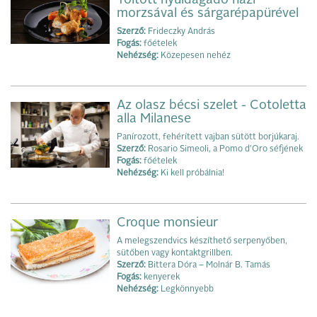
Töltött nyúldagadó házi
morzsával és sárgarépapürével
Szerző:
Frideczky András
Fogás:
főételek
Nehézség:
Közepesen nehéz
Az olasz bécsi szelet - Cotoletta
alla Milanese
Panírozott, fehérített vajban sütött borjúkaraj.
Szerző:
Rosario Simeoli, a Pomo d'Oro séfjének
Fogás:
főételek
Nehézség:
Ki kell próbálnia!
Croque monsieur
A melegszendvics készíthető serpenyőben,
sütőben vagy kontaktgrillben.
Szerző:
Bittera Dóra – Molnár B. Tamás
Fogás:
kenye‌rek
Nehézség:
Legkönnyebb