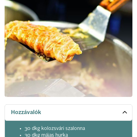
Hozzávalók
30 dkg kolozsvári szalonna
30 dkg májas hurka