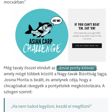
mocsárban.”
Még tavaly ősszel elindult az
„ázsiai ponty kihívás”
,
amely mögé többek között a Nagy-tavak Bizottság tagja,
Josina Morita is beállt, és amelynek célja, hogy a
chicagóiakat rávegyék a pontyételek megkóstolására. A
szlogen szerint:
„Ha nem tudod legyőzni, kezdd el megfőzni!”