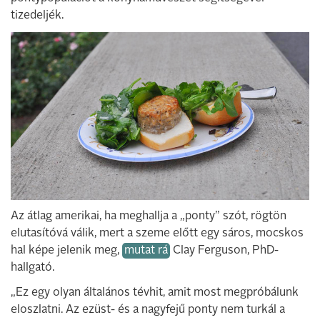
tizedeljék.
Az átlag amerikai, ha meghallja a „ponty” szót, rögtön
elutasítóvá válik, mert a szeme előtt egy sáros, mocskos
hal képe jelenik meg,
mutat rá
Clay Ferguson, PhD-
hallgató.
„Ez egy olyan általános tévhit, amit most megpróbálunk
eloszlatni. Az ezüst- és a nagyfejű ponty nem turkál a