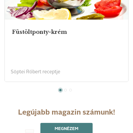
Füstöltponty-krém
Söptei Róbert receptje
Legújabb magazin számunk!
MEGNÉZEM