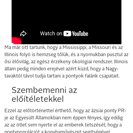
Ma már ott tartunk, hogy a Mississippi, a Missouri és az
Illinois folyó is hemzseg tőlük, és a nyomukban pusztul az
ősi élővilág, az egész érzékeny ökológiai rendszer. Illinois
állam pedig minden erejével azért küzd, hogy a Nagy-
tavaktól távol tudja tartani a pontyok falánk csapatait.
Szembemenni az
előítéletekkel
Ezzel az előtörténettel érthető, hogy az ázsiai ponty PR-
je az Egyesült Államokban nem éppen fényes, így eddig
az az ötlet sem nyerte el az emberek tetszését, hogy a
pontypopulációt a konyhaművészet segítségével