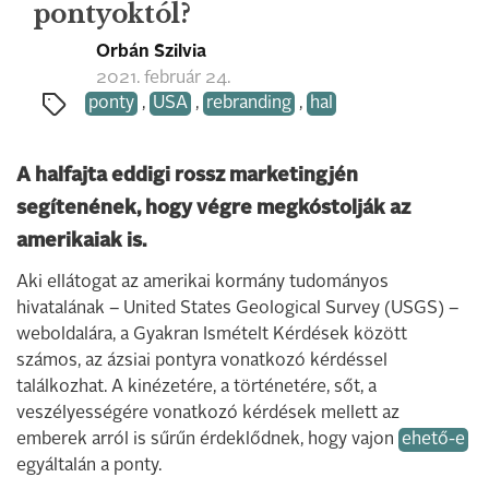
pontyoktól?
Orbán Szilvia
2021. február 24.
ponty
,
USA
,
rebranding
,
hal
A halfajta eddigi rossz marketingjén
segítenének, hogy végre megkóstolják az
amerikaiak is.
Aki ellátogat az amerikai kormány tudományos
hivatalának – United States Geological Survey (USGS) –
weboldalára, a Gyakran Ismételt Kérdések között
számos, az ázsiai pontyra vonatkozó kérdéssel
találkozhat. A kinézetére, a történetére, sőt, a
veszélyességére vonatkozó kérdések mellett az
emberek arról is sűrűn érdeklődnek, hogy vajon
ehető-e
egyáltalán a ponty.