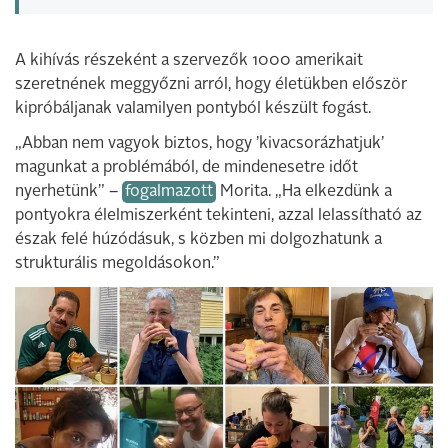
A kihívás részeként a szervezők 1000 amerikait
szeretnének meggyőzni arról, hogy életükben először
kipróbáljanak valamilyen pontyból készült fogást.
„Abban nem vagyok biztos, hogy ’kivacsorázhatjuk’
magunkat a problémából, de mindenesetre időt
nyerhetünk” –
fogalmazott
Morita. „Ha elkezdünk a
pontyokra élelmiszerként tekinteni, azzal lelassítható az
észak felé húzódásuk, s közben mi dolgozhatunk a
strukturális megoldásokon.”