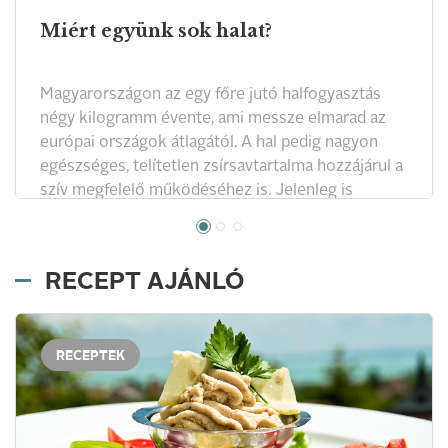
Miért együnk sok halat?
Magyarországon az egy főre jutó halfogyasztás
négy kilogramm évente, ami messze elmarad az
európai országok átlagától. A hal pedig nagyon
egészséges, telítetlen zsírsavtartalma hozzájárul a
szív megfelelő működéséhez is. Jelenleg is
kampány folyik a halfogyasztás növelése
érdekében.
RECEPT AJÁNLÓ
RECEPTEK