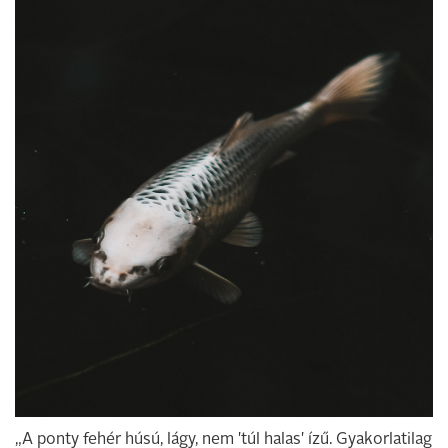
„A ponty fehér húsú, lágy, nem 'túl halas' ízű. Gyakorlatilag