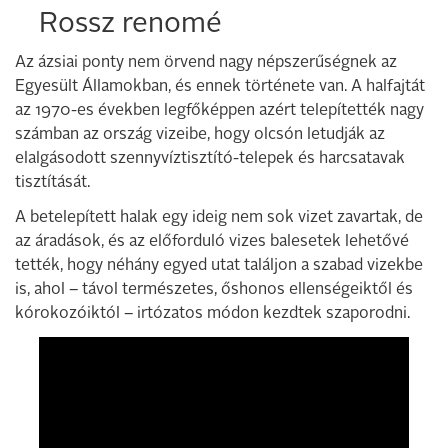
Rossz renomé
Az ázsiai ponty nem örvend nagy népszerűségnek az
Egyesült Államokban, és ennek története van. A halfajtát
az 1970-es években legfőképpen azért telepítették nagy
számban az ország vizeibe, hogy olcsón letudják az
elalgásodott szennyvíztisztító-telepek és harcsatavak
tisztítását.
A betelepített halak egy ideig nem sok vizet zavartak, de
az áradások, és az előforduló vizes balesetek lehetővé
tették, hogy néhány egyed utat találjon a szabad vizekbe
is, ahol – távol természetes, őshonos ellenségeiktől és
kórokozóiktól – irtózatos módon kezdtek szaporodni.