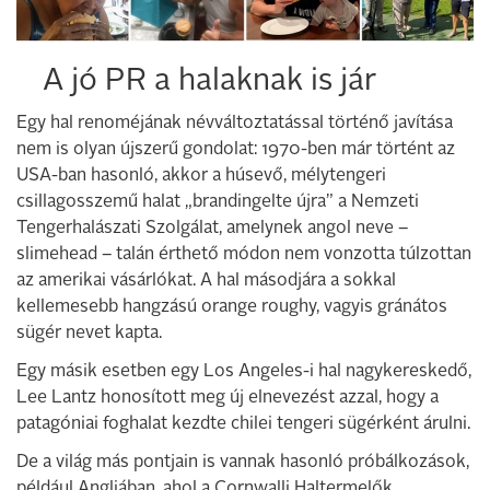
A jó PR a halaknak is jár
Egy hal renoméjának névváltoztatással történő javítása
nem is olyan újszerű gondolat: 1970-ben már történt az
USA-ban hasonló, akkor a húsevő, mélytengeri
csillagosszemű halat „brandingelte újra” a Nemzeti
Tengerhalászati Szolgálat, amelynek angol neve –
slimehead – talán érthető módon nem vonzotta túlzottan
az amerikai vásárlókat. A hal másodjára a sokkal
kellemesebb hangzású orange roughy, vagyis gránátos
sügér nevet kapta.
Egy másik esetben egy Los Angeles-i hal nagykereskedő,
Lee Lantz honosított meg új elnevezést azzal, hogy a
patagóniai foghalat kezdte chilei tengeri sügérként árulni.
De a világ más pontjain is vannak hasonló próbálkozások,
például Angliában, ahol a Cornwalli Haltermelők