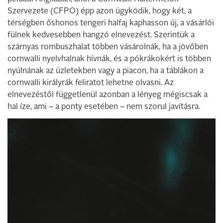
Szervezete (CFPO) épp azon ügyködik, hogy két, a
térségben őshonos tengeri halfaj kaphasson új, a vásárlói
fülnek kedvesebben hangzó elnevezést. Szerintük a
szárnyas rombuszhalat többen vásárolnák, ha a jövőben
cornwalli nyelvhalnak hívnák, és a pókrákokért is többen
nyúlnának az üzletekben vagy a piacon, ha a táblákon a
cornwalli királyrák feliratot lehetne olvasni. Az
elnevezéstől függetlenül azonban a lényeg mégiscsak a
hal íze, ami – a ponty esetében – nem szorul javításra.