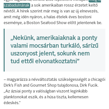
szabadulnának
a sok amerikaiban rossz érzetet keltő
névtől. A hírek szerint már meg is van az új elnevezés,
amit még idén nyáron, a halas ételek éves bostoni
eseménye, a Boston Seafood Show előtt jelentenek be.
„Nekünk, amerikaiaknak a ponty
valami mocsárban turkáló, sárízű
uszonyost jelent, sokunk nem
tud ettől elvonatkoztatni”
– magyarázza a névváltoztatás szükségességét a chicagói
Dirk’s Fish and Gourmet Shop tulajdonosa, Dirk Fucik.
„Az ázsiai ponty a valóságban viszont leginkább
planktonokat eszik, és a húsa tiszta, kellemesen
édeskés.”