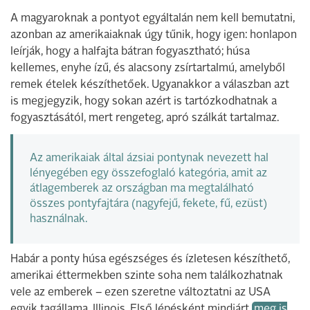
A magyaroknak a pontyot egyáltalán nem kell bemutatni,
azonban az amerikaiaknak úgy tűnik, hogy igen: honlapon
leírják, hogy a halfajta bátran fogyasztható; húsa
kellemes, enyhe ízű, és alacsony zsírtartalmú, amelyből
remek ételek készíthetőek. Ugyanakkor a válaszban azt
is megjegyzik, hogy sokan azért is tartózkodhatnak a
fogyasztásától, mert rengeteg, apró szálkát tartalmaz.
Az amerikaiak által ázsiai pontynak nevezett hal
lényegében egy összefoglaló kategória, amit az
átlagemberek az országban ma megtalálható
összes pontyfajtára (nagyfejű, fekete, fű, ezüst)
használnak.
Habár a ponty húsa egészséges és ízletesen készíthető,
amerikai éttermekben szinte soha nem találkozhatnak
vele az emberek – ezen szeretne változtatni az USA
egyik tagállama, Illinois. Első lépésként mindjárt
meg is